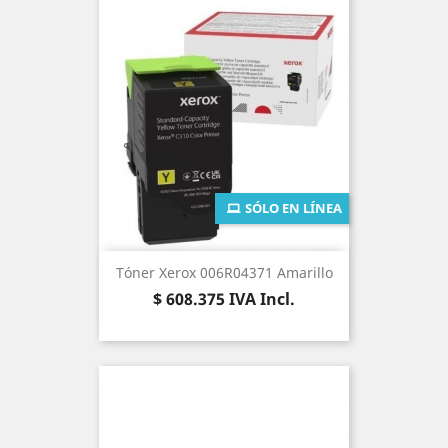
SÓLO EN LÍNEA
Tóner Xerox 006R04371 Amarillo
Precio
$ 608.375
IVA Incl.