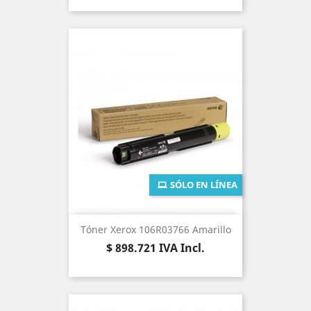
SÓLO EN LÍNEA
Tóner Xerox 106R03766 Amarillo
Precio
$ 898.721
IVA Incl.