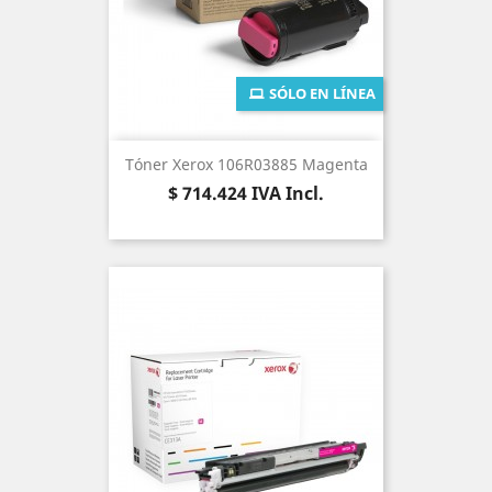
SÓLO EN LÍNEA
Tóner Xerox 106R03885 Magenta
Precio
$ 714.424
IVA Incl.