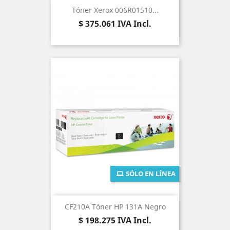
Tóner Xerox 006R01510...
Precio
$ 375.061
IVA Incl.
SÓLO EN LÍNEA
CF210A Tóner HP 131A Negro
Precio
$ 198.275
IVA Incl.