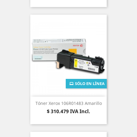
SÓLO EN LÍNEA
Tóner Xerox 106R01483 Amarillo
Precio
$ 310.479
IVA Incl.