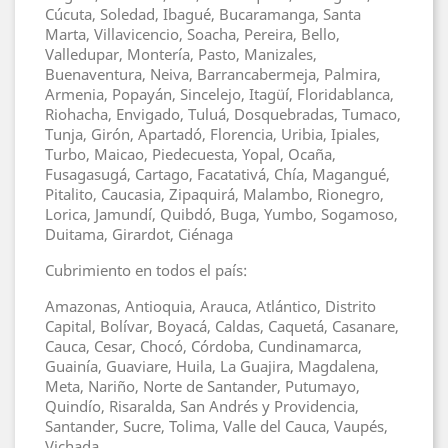
Cúcuta, Soledad, Ibagué, Bucaramanga, Santa
Marta, Villavicencio, Soacha, Pereira, Bello,
Valledupar, Montería, Pasto, Manizales,
Buenaventura, Neiva, Barrancabermeja, Palmira,
Armenia, Popayán, Sincelejo, Itagüí, Floridablanca,
Riohacha, Envigado, Tuluá, Dosquebradas, Tumaco,
Tunja, Girón, Apartadó, Florencia, Uribia, Ipiales,
Turbo, Maicao, Piedecuesta, Yopal, Ocaña,
Fusagasugá, Cartago, Facatativá, Chía, Magangué,
Pitalito, Caucasia, Zipaquirá, Malambo, Rionegro,
Lorica, Jamundí, Quibdó, Buga, Yumbo, Sogamoso,
Duitama, Girardot, Ciénaga
Cubrimiento en todos el país:
Amazonas, Antioquia, Arauca, Atlántico, Distrito
Capital, Bolívar, Boyacá, Caldas, Caquetá, Casanare,
Cauca, Cesar, Chocó, Córdoba, Cundinamarca,
Guainía, Guaviare, Huila, La Guajira, Magdalena,
Meta, Nariño, Norte de Santander, Putumayo,
Quindío, Risaralda, San Andrés y Providencia,
Santander, Sucre, Tolima, Valle del Cauca, Vaupés,
Vichada