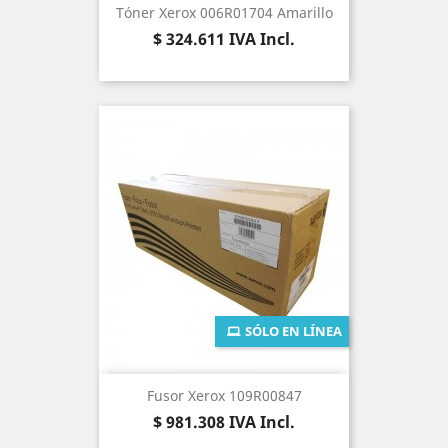
Tóner Xerox 006R01704 Amarillo
Precio
$ 324.611
IVA Incl.
SÓLO EN LÍNEA
Fusor Xerox 109R00847
Precio
$ 981.308
IVA Incl.