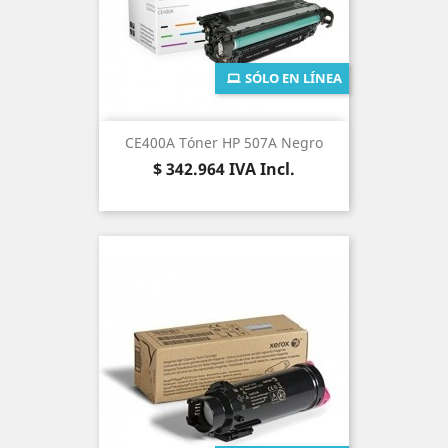
SÓLO EN LÍNEA
CE400A Tóner HP 507A Negro
Precio
$ 342.964
IVA Incl.