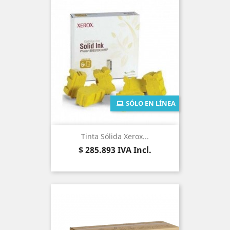
SÓLO EN LÍNEA
Tinta Sólida Xerox...
Precio
$ 285.893
IVA Incl.