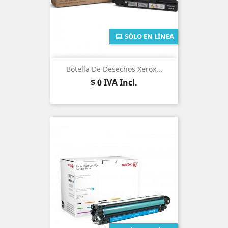
SÓLO EN LÍNEA
Botella De Desechos Xerox...
Precio
$ 0
IVA Incl.