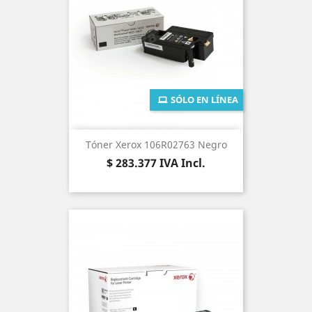
SÓLO EN LÍNEA
Tóner Xerox 106R02763 Negro
Precio
$ 283.377
IVA Incl.