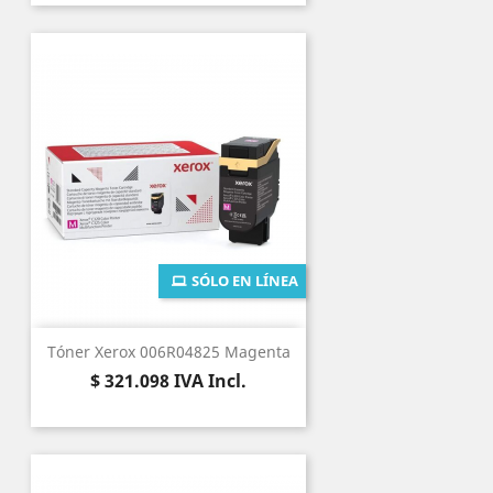
SÓLO EN LÍNEA
Tóner Xerox 006R04825 Magenta
Precio
$ 321.098
IVA Incl.