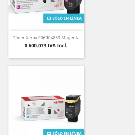
SÓLO EN LÍNEA
Tóner Xerox 006R04833 Magenta
Precio
$ 600.073
IVA Incl.
SÓLO EN LÍNEA