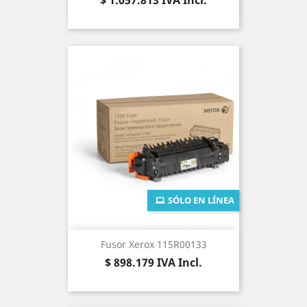
$ 1.057.813
IVA Incl.
SÓLO EN LÍNEA
Fusor Xerox 115R00133
Precio
$ 898.179
IVA Incl.