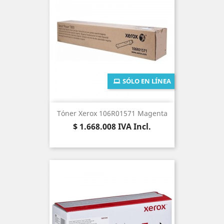
SÓLO EN LÍNEA
Tóner Xerox 106R01571 Magenta
Precio
$ 1.668.008
IVA Incl.