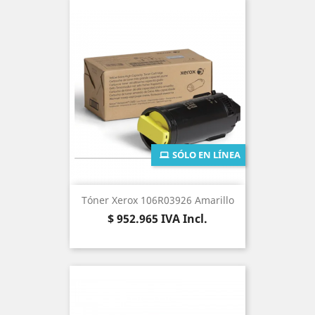
SÓLO EN LÍNEA
Tóner Xerox 106R03926 Amarillo
Precio
$ 952.965
IVA Incl.