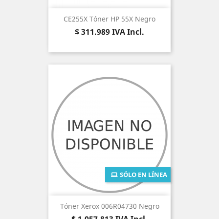
CE255X Tóner HP 55X Negro
Precio
$ 311.989
IVA Incl.
SÓLO EN LÍNEA
Tóner Xerox 006R04730 Negro
Precio