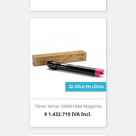
SÓLO EN LÍNEA
Tóner Xerox 106R01444 Magenta
Precio
$ 1.432.719
IVA Incl.