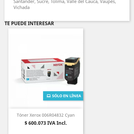
Santander, Sucre, Tolima, Valle del Cauca, Vaupés,
Vichada
TE PUEDE INTERESAR
SÓLO EN LÍNEA
Tóner Xerox 006R04832 Cyan
Precio
$ 600.073
IVA Incl.