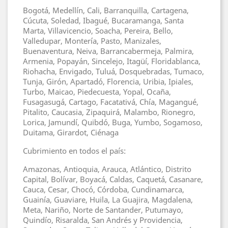
Bogotá, Medellín, Cali, Barranquilla, Cartagena,
Cúcuta, Soledad, Ibagué, Bucaramanga, Santa
Marta, Villavicencio, Soacha, Pereira, Bello,
Valledupar, Montería, Pasto, Manizales,
Buenaventura, Neiva, Barrancabermeja, Palmira,
Armenia, Popayán, Sincelejo, Itagüí, Floridablanca,
Riohacha, Envigado, Tuluá, Dosquebradas, Tumaco,
Tunja, Girón, Apartadó, Florencia, Uribia, Ipiales,
Turbo, Maicao, Piedecuesta, Yopal, Ocaña,
Fusagasugá, Cartago, Facatativá, Chía, Magangué,
Pitalito, Caucasia, Zipaquirá, Malambo, Rionegro,
Lorica, Jamundí, Quibdó, Buga, Yumbo, Sogamoso,
Duitama, Girardot, Ciénaga
Cubrimiento en todos el país:
Amazonas, Antioquia, Arauca, Atlántico, Distrito
Capital, Bolívar, Boyacá, Caldas, Caquetá, Casanare,
Cauca, Cesar, Chocó, Córdoba, Cundinamarca,
Guainía, Guaviare, Huila, La Guajira, Magdalena,
Meta, Nariño, Norte de Santander, Putumayo,
Quindío, Risaralda, San Andrés y Providencia,