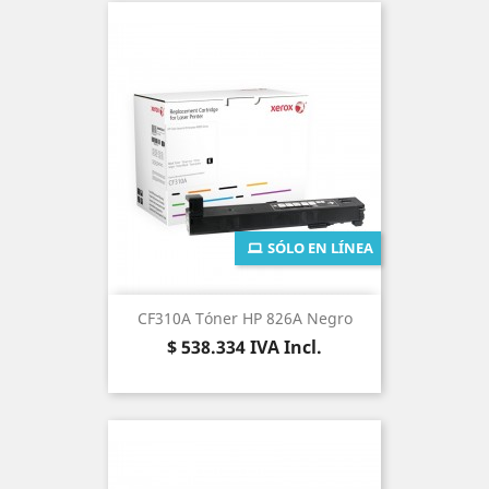
SÓLO EN LÍNEA
CF310A Tóner HP 826A Negro
Precio
$ 538.334
IVA Incl.