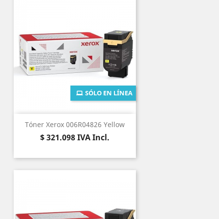
SÓLO EN LÍNEA
Tóner Xerox 006R04826 Yellow
Precio
$ 321.098
IVA Incl.