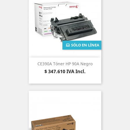
SÓLO EN LÍNEA
CE390A Tóner HP 90A Negro
Precio
$ 347.610
IVA Incl.