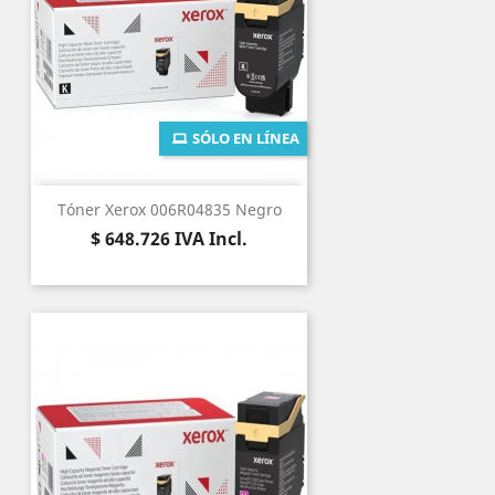
SÓLO EN LÍNEA
Tóner Xerox 006R04835 Negro
Precio
$ 648.726
IVA Incl.