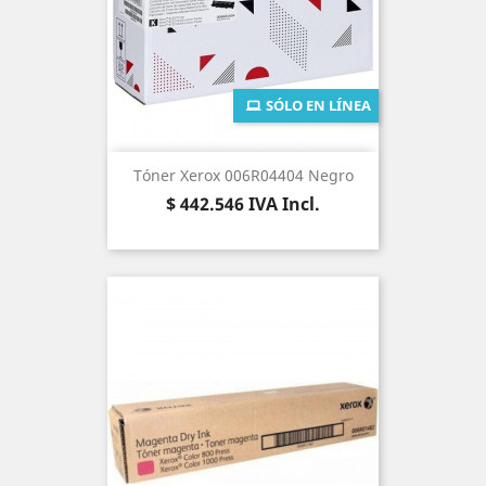
SÓLO EN LÍNEA
Tóner Xerox 006R04404 Negro
Precio
$ 442.546
IVA Incl.