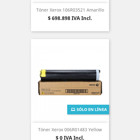
Tóner Xerox 106R03521 Amarillo
Precio
$ 698.898
IVA Incl.
SÓLO EN LÍNEA
Tóner Xerox 006R01483 Yellow
Precio
$ 0
IVA Incl.