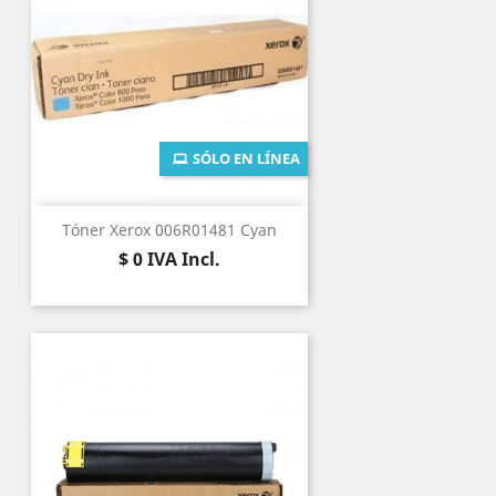
SÓLO EN LÍNEA
Tóner Xerox 006R01481 Cyan
Precio
$ 0
IVA Incl.