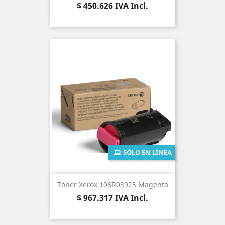
Precio
$ 450.626
IVA Incl.
SÓLO EN LÍNEA
Tóner Xerox 106R03925 Magenta
Precio
$ 967.317
IVA Incl.