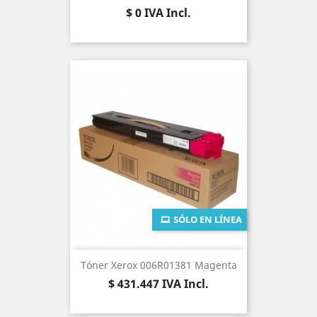
Precio
$ 0
IVA Incl.
SÓLO EN LÍNEA
Tóner Xerox 006R01381 Magenta
Precio
$ 431.447
IVA Incl.