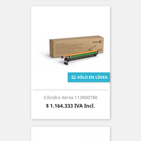
SÓLO EN LÍNEA
Cilindro Xerox 113R00780
Precio
$ 1.164.333
IVA Incl.