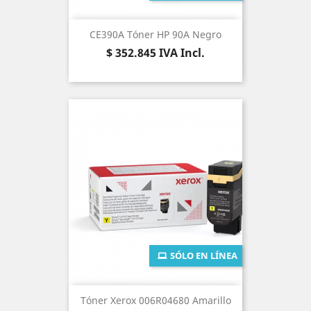
CE390A Tóner HP 90A Negro
Precio
$ 352.845
IVA Incl.
SÓLO EN LÍNEA
Tóner Xerox 006R04680 Amarillo