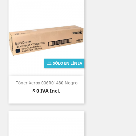
SÓLO EN LÍNEA
Tóner Xerox 006R01480 Negro
Precio
$ 0
IVA Incl.