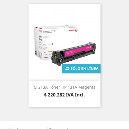
SÓLO EN LÍNEA
CF213A Tóner HP 131A Magenta
Precio
$ 220.282
IVA Incl.