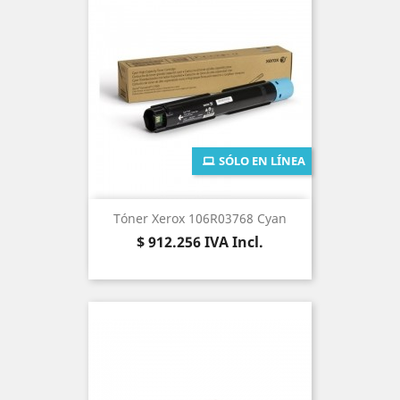
SÓLO EN LÍNEA
Tóner Xerox 106R03768 Cyan
Precio
$ 912.256
IVA Incl.