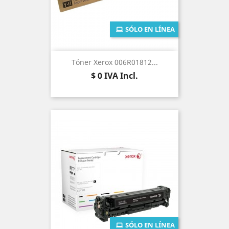
SÓLO EN LÍNEA
Tóner Xerox 006R01812...
Precio
$ 0
IVA Incl.
SÓLO EN LÍNEA