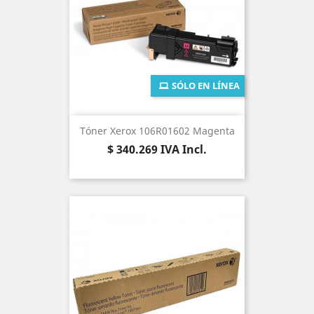
SÓLO EN LÍNEA
Tóner Xerox 106R01602 Magenta
Precio
$ 340.269
IVA Incl.