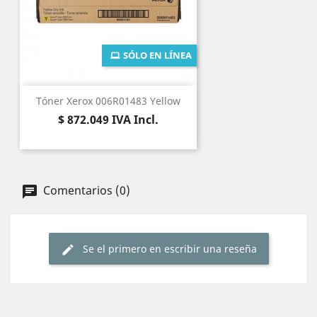
SÓLO EN LÍNEA
Tóner Xerox 006R01483 Yellow
Precio
$ 872.049
IVA Incl.
Comentarios (0)
Se el primero en escribir una reseña