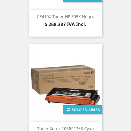
CE410X Tóner HP 305X Negro
Precio
$ 268.387
IVA Incl.
SÓLO EN LÍNEA
Tóner Xerox 106R01388 Cyan