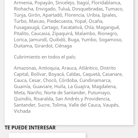
Armenia, Popayán, Sincelejo, Itagüí, Floridablanca,
Riohacha, Envigado, Tuluá, Dosquebradas, Tumaco,
Tunja, Girón, Apartadó, Florencia, Uribia, Ipiales,
Turbo, Maicao, Piedecuesta, Yopal, Ocaña,
Fusagasugá, Cartago, Facatativá, Chía, Magangué,
Pitalito, Caucasia, Zipaquirá, Malambo, Rionegro,
Lorica, Jamundí, Quibdó, Buga, Yumbo, Sogamoso,
Duitama, Girardot, Ciénaga
Cubrimiento en todos el país:
Amazonas, Antioquia, Arauca, Atlántico, Distrito
Capital, Bolívar, Boyacá, Caldas, Caquetá, Casanare,
Cauca, Cesar, Chocó, Córdoba, Cundinamarca,
Guainía, Guaviare, Huila, La Guajira, Magdalena,
Meta, Nariño, Norte de Santander, Putumayo,
Quindío, Risaralda, San Andrés y Providencia,
Santander, Sucre, Tolima, Valle del Cauca, Vaupés,
Vichada
TE PUEDE INTERESAR