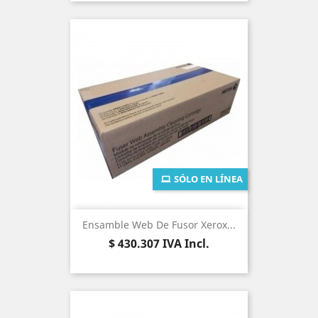
SÓLO EN LÍNEA
Ensamble Web De Fusor Xerox...
Precio
$ 430.307
IVA Incl.