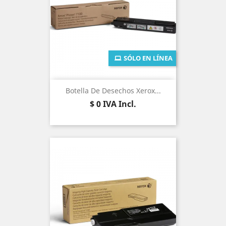
SÓLO EN LÍNEA
Botella De Desechos Xerox...
Precio
$ 0
IVA Incl.