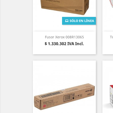
SÓLO EN LÍNEA
Vista rápida

Fusor Xerox 008R13065
T
Precio
$ 1.330.302
IVA Incl.