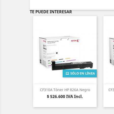
TE PUEDE INTERESAR
SÓLO EN LÍNEA
Vista rápida

CF310A Tóner HP 826A Negro
CF3
Precio
$ 526.600
IVA Incl.