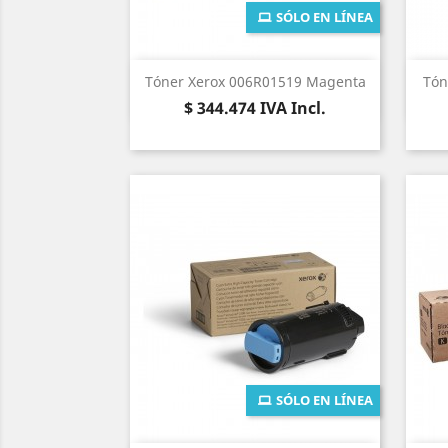
SÓLO EN LÍNEA
Vista rápida

Tóner Xerox 006R01519 Magenta
Tón
Precio
$ 344.474
IVA Incl.
SÓLO EN LÍNEA