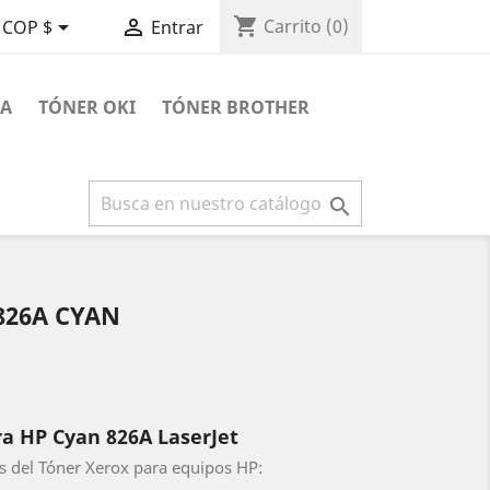
shopping_cart


Carrito
(0)
COP $
Entrar
RA
TÓNER OKI
TÓNER BROTHER

826A CYAN
a HP Cyan 826A LaserJet
s del Tóner Xerox para equipos HP: