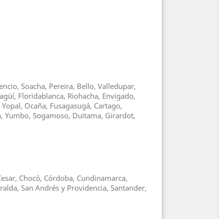
ncio, Soacha, Pereira, Bello, Valledupar,
agüí, Floridablanca, Riohacha, Envigado,
, Yopal, Ocaña, Fusagasugá, Cartago,
ga, Yumbo, Sogamoso, Duitama, Girardot,
, Cesar, Chocó, Córdoba, Cundinamarca,
ralda, San Andrés y Providencia, Santander,