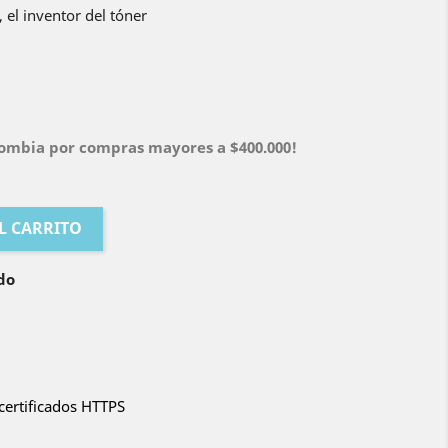
 el inventor del tóner
olombia por compras mayores a $400.000!
L CARRITO
do
certificados HTTPS