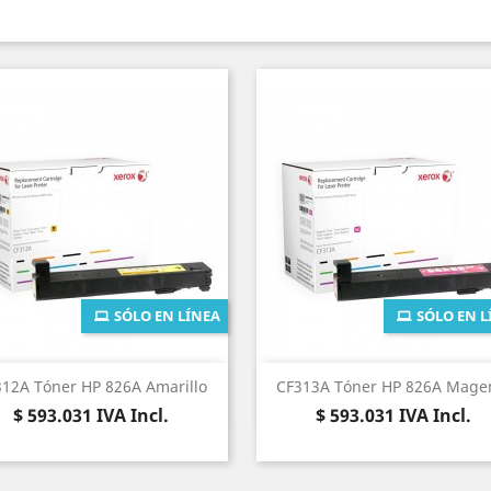
SÓLO EN LÍNEA
SÓLO EN L
Vista rápida
Vista rápida


12A Tóner HP 826A Amarillo
CF313A Tóner HP 826A Mage
Precio
Precio
$ 593.031
IVA Incl.
$ 593.031
IVA Incl.