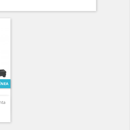
ÍNEA
nta