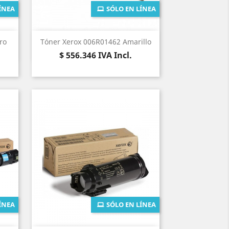
ÍNEA
SÓLO EN LÍNEA
Vista rápida

ro
Tóner Xerox 006R01462 Amarillo
Precio
$ 556.346
IVA Incl.
ÍNEA
SÓLO EN LÍNEA