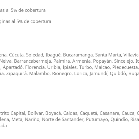
as al 5% de cobertura
ginas al 5% de cobertura
gena, Cúcuta, Soledad, Ibagué, Bucaramanga, Santa Marta, Villavice
Neiva, Barrancabermeja, Palmira, Armenia, Popayán, Sincelejo, It
Apartadó, Florencia, Uribia, Ipiales, Turbo, Maicao, Piedecuesta
asia, Zipaquirá, Malambo, Rionegro, Lorica, Jamundí, Quibdó, Bu
trito Capital, Bolívar, Boyacá, Caldas, Caquetá, Casanare, Cauca
alena, Meta, Nariño, Norte de Santander, Putumayo, Quindío, Risa
hada