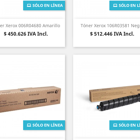
SÓLO EN LÍNEA
SÓLO EN L
Vista rápida
Vista rápida


er Xerox 006R04680 Amarillo
Tóner Xerox 106R03581 Neg
Precio
Precio
$ 450.626
IVA Incl.
$ 512.446
IVA Incl.
SÓLO EN LÍNEA
SÓLO EN L