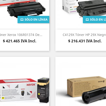
SÓLO EN LÍNEA
SÓLO EN L
Vista rápida
Vista rápida


óner Xerox 106R01374 De...
C4129X Tóner HP 29X Negr
Precio
Precio
$ 421.465
IVA Incl.
$ 216.431
IVA Incl.