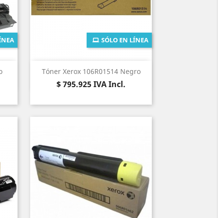
ÍNEA
SÓLO EN LÍNEA
Vista rápida

o
Tóner Xerox 106R01514 Negro
Precio
$ 795.925
IVA Incl.