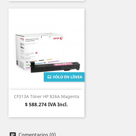
SÓLO EN LÍNEA
CF313A Tóner HP 826A Magenta
Precio
$ 588.274
IVA Incl.
Comentarios (0)