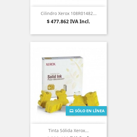
Cilindro Xerox 108R01482...
Precio
$ 477.862
IVA Incl.
SÓLO EN LÍNEA
Tinta Sólida Xerox...