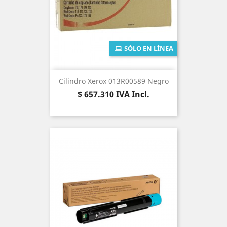
SÓLO EN LÍNEA
Cilindro Xerox 013R00589 Negro
Precio
$ 657.310
IVA Incl.