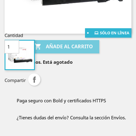
¡Envío gratis en Bogotá!
¡Envío gratis al resto de Colombia por compras
mayores a $400.000!
SÓLO EN LÍNEA
Cantidad

AÑADE AL CARRITO

Lo sentimos. Está agotado
Compartir
Paga seguro con Bold y certificados HTTPS
¿Tienes dudas del envío? Consulta la sección Envíos.