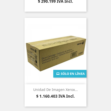
Precio
$ 290.199
IVA Incl.
SÓLO EN LÍNEA
Unidad De Imagen Xerox...
Precio
$ 1.160.403
IVA Incl.