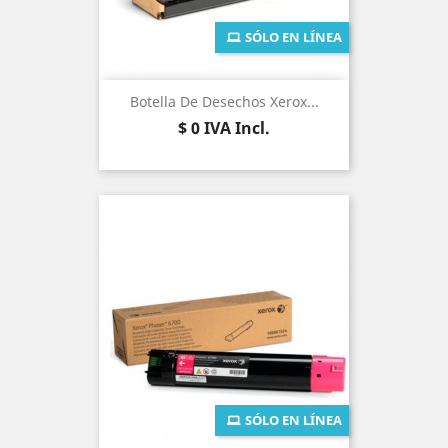
SÓLO EN LÍNEA
Botella De Desechos Xerox...
Precio
$ 0
IVA Incl.
SÓLO EN LÍNEA