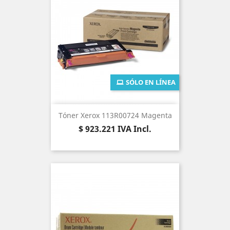
SÓLO EN LÍNEA
Tóner Xerox 113R00724 Magenta
Precio
$ 923.221
IVA Incl.