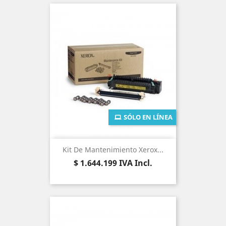
SÓLO EN LÍNEA
Kit De Mantenimiento Xerox...
Precio
$ 1.644.199
IVA Incl.