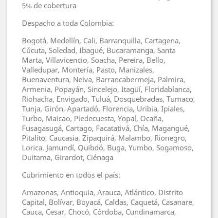
5% de cobertura
Despacho a toda Colombia:
Bogotá, Medellín, Cali, Barranquilla, Cartagena,
Cúcuta, Soledad, Ibagué, Bucaramanga, Santa
Marta, Villavicencio, Soacha, Pereira, Bello,
Valledupar, Montería, Pasto, Manizales,
Buenaventura, Neiva, Barrancabermeja, Palmira,
Armenia, Popayán, Sincelejo, Itagüí, Floridablanca,
Riohacha, Envigado, Tuluá, Dosquebradas, Tumaco,
Tunja, Girón, Apartadó, Florencia, Uribia, Ipiales,
Turbo, Maicao, Piedecuesta, Yopal, Ocaña,
Fusagasugá, Cartago, Facatativá, Chía, Magangué,
Pitalito, Caucasia, Zipaquirá, Malambo, Rionegro,
Lorica, Jamundí, Quibdó, Buga, Yumbo, Sogamoso,
Duitama, Girardot, Ciénaga
Cubrimiento en todos el país:
Amazonas, Antioquia, Arauca, Atlántico, Distrito
Capital, Bolívar, Boyacá, Caldas, Caquetá, Casanare,
Cauca, Cesar, Chocó, Córdoba, Cundinamarca,