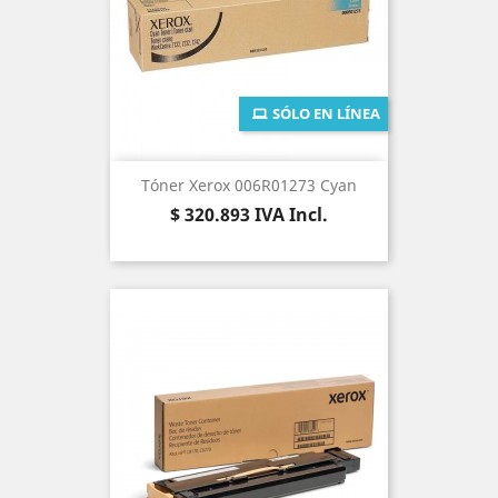
SÓLO EN LÍNEA
Tóner Xerox 006R01273 Cyan
Precio
$ 320.893
IVA Incl.