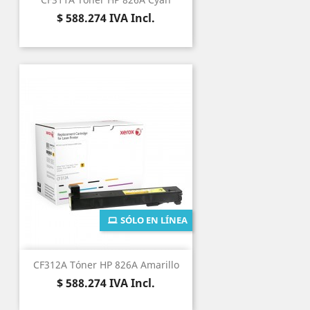
Precio
$ 588.274
IVA Incl.
SÓLO EN LÍNEA
CF312A Tóner HP 826A Amarillo
Precio
$ 588.274
IVA Incl.