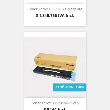
Tóner Xerox 106R01524 Magenta
Precio
$ 1.340.756
IVA Incl.
SÓLO EN LÍNEA
Tóner Xerox 006R01647 Cyan
Precio
$ 0
IVA Incl.