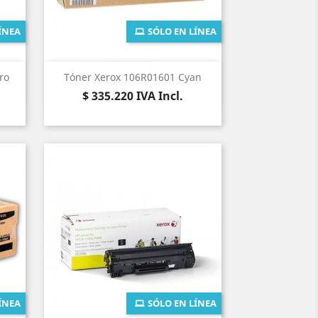
ÍNEA
SÓLO EN LÍNEA
Vista rápida

ro
Tóner Xerox 106R01601 Cyan
Precio
$ 335.220
IVA Incl.
ÍNEA
SÓLO EN LÍNEA