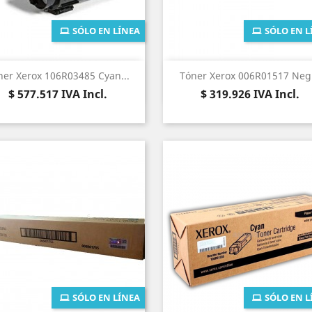
SÓLO EN LÍNEA
SÓLO EN L
Vista rápida
Vista rápida


ner Xerox 106R03485 Cyan...
Tóner Xerox 006R01517 Neg
Precio
Precio
$ 577.517
IVA Incl.
$ 319.926
IVA Incl.
SÓLO EN LÍNEA
SÓLO EN L