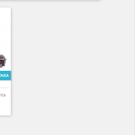
ÍNEA
nta