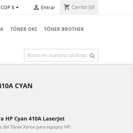
shopping_cart


Carrito
(0)
COP $
Entrar
RA
TÓNER OKI
TÓNER BROTHER

410A CYAN
a HP Cyan 410A LaserJet
s del Tóner Xerox para equipos HP: