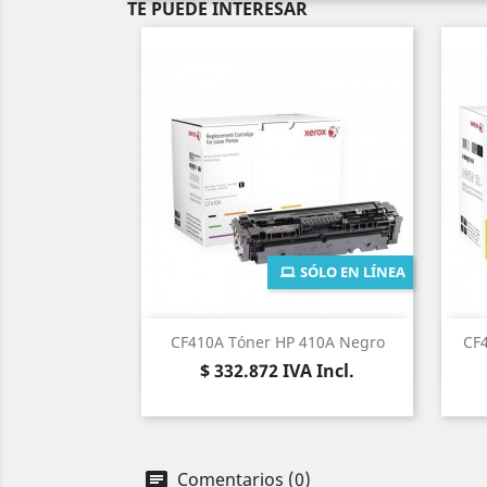
TE PUEDE INTERESAR
SÓLO EN LÍNEA
Vista rápida

CF410A Tóner HP 410A Negro
CF4
Precio
$ 332.872
IVA Incl.
Comentarios (0)