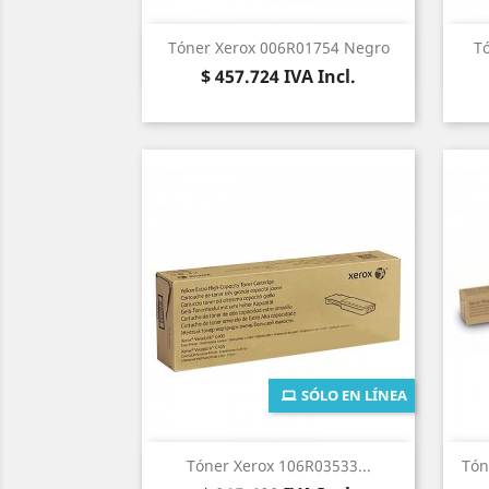
Vista rápida

Tóner Xerox 006R01754 Negro
T
Precio
$ 457.724
IVA Incl.
SÓLO EN LÍNEA
Vista rápida

Tóner Xerox 106R03533...
Tón