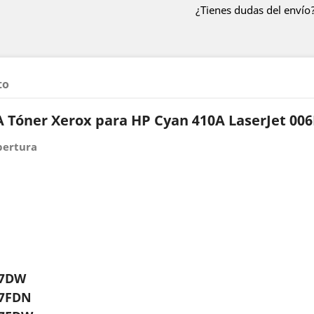
¿Tienes dudas del envío?
to
 Tóner Xerox para HP Cyan 410A LaserJet 00
bertura
77DW
77FDN