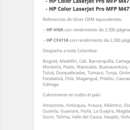
- HP Color LaserJet Pro MFP M4
- HP Color LaserJet Pro MFP M4
Referencias de tóner OEM equivalentes:
- HP 410A
con rendimiento de 2.300 página
- HP CF411A
con rendimiento de 2.300 pági
Despacho a toda Colombia:
Bogotá, Medellín, Cali, Barranquilla, Carta
Montería, Pasto, Manizales, Buenaventura, 
Tuluá, Dosquebradas, Tumaco, Tunja, Girón, 
Facatativá, Chía, Magangué, Pitalito, Cauc
Ciénaga
Cubrimiento en todos el país:
Amazonas, Antioquia, Arauca, Atlántico, Dis
Guainía, Guaviare, Huila, La Guajira, Magd
Sucre, Tolima, Valle del Cauca, Vaupés, Vic