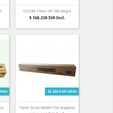
Vista rápida

an
CE278A Tóner HP 78A Negro
Precio
$ 168.230
IVA Incl.
ÍNEA
SÓLO EN LÍNEA
Vista rápida

ro
Tóner Xerox 006R01756 Magenta