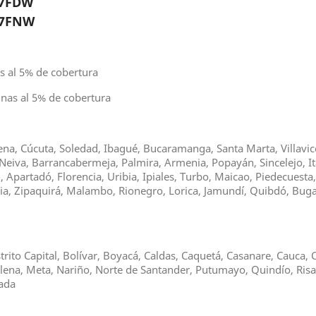
77FDW
77FNW
s al 5% de cobertura
nas al 5% de cobertura
gena, Cúcuta, Soledad, Ibagué, Bucaramanga, Santa Marta, Villavice
Neiva, Barrancabermeja, Palmira, Armenia, Popayán, Sincelejo, It
Apartadó, Florencia, Uribia, Ipiales, Turbo, Maicao, Piedecuesta
asia, Zipaquirá, Malambo, Rionegro, Lorica, Jamundí, Quibdó, Bu
trito Capital, Bolívar, Boyacá, Caldas, Caquetá, Casanare, Cauca
alena, Meta, Nariño, Norte de Santander, Putumayo, Quindío, Risa
hada