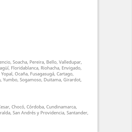
ncio, Soacha, Pereira, Bello, Valledupar,
agüí, Floridablanca, Riohacha, Envigado,
, Yopal, Ocaña, Fusagasugá, Cartago,
ga, Yumbo, Sogamoso, Duitama, Girardot,
, Cesar, Chocó, Córdoba, Cundinamarca,
ralda, San Andrés y Providencia, Santander,