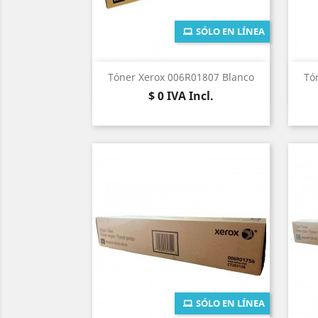
SÓLO EN LÍNEA
Vista rápida

Tóner Xerox 006R01807 Blanco
Tó
Precio
$ 0
IVA Incl.
SÓLO EN LÍNEA