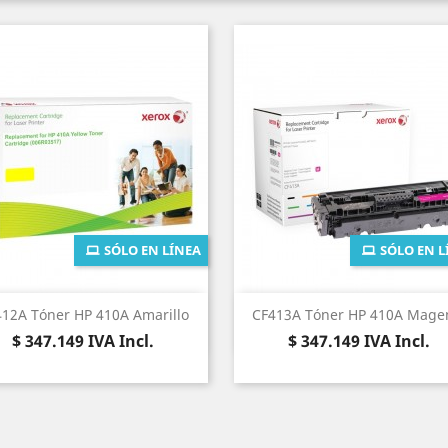
SÓLO EN LÍNEA
SÓLO EN L
Vista rápida
Vista rápida


12A Tóner HP 410A Amarillo
CF413A Tóner HP 410A Mage
Precio
Precio
$ 347.149
IVA Incl.
$ 347.149
IVA Incl.