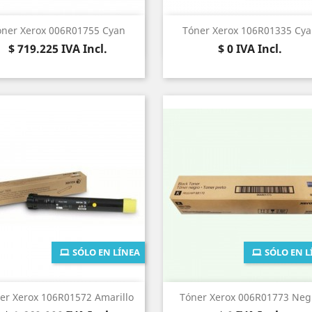
Vista rápida
Vista rápida


óner Xerox 006R01755 Cyan
Tóner Xerox 106R01335 Cy
Precio
Precio
$ 719.225
IVA Incl.
$ 0
IVA Incl.
SÓLO EN LÍNEA
SÓLO EN L
Vista rápida
Vista rápida


er Xerox 106R01572 Amarillo
Tóner Xerox 006R01773 Neg