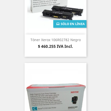
SÓLO EN LÍNEA
Tóner Xerox 106R02782 Negro
Precio
$ 460.255
IVA Incl.