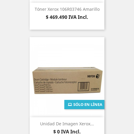
Tóner Xerox 106R03746 Amarillo
Precio
$ 469.490
IVA Incl.
SÓLO EN LÍNEA
Unidad De Imagen Xerox...
Precio
$ 0
IVA Incl.