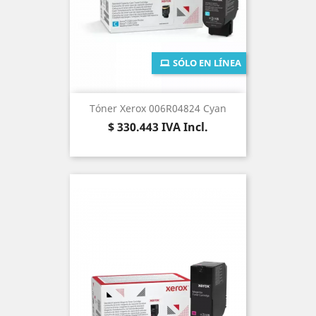
SÓLO EN LÍNEA
Tóner Xerox 006R04824 Cyan
Precio
$ 330.443
IVA Incl.