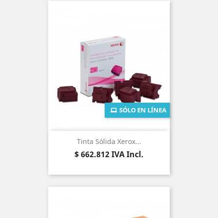
SÓLO EN LÍNEA
Tinta Sólida Xerox...
Precio
$ 662.812
IVA Incl.