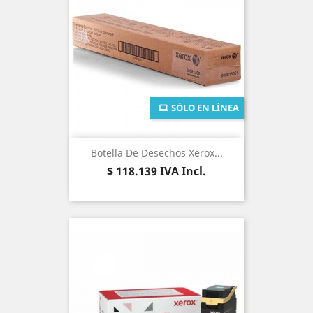
SÓLO EN LÍNEA
Botella De Desechos Xerox...
Precio
$ 118.139
IVA Incl.