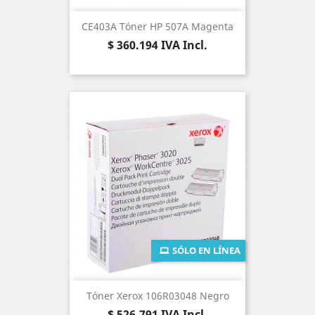
CE403A Tóner HP 507A Magenta
Precio
$ 360.194
IVA Incl.
SÓLO EN LÍNEA
Tóner Xerox 106R03048 Negro
Precio
$ 526.791
IVA Incl.