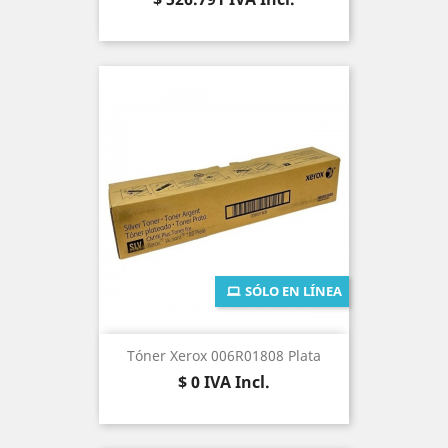
SÓLO EN LÍNEA
Tóner Xerox 006R01808 Plata
Precio
$ 0
IVA Incl.