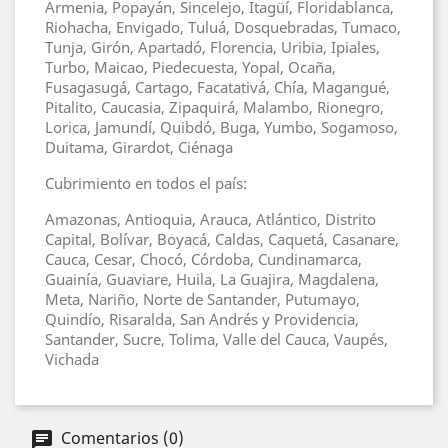
Armenia, Popayán, Sincelejo, Itagüí, Floridablanca,
Riohacha, Envigado, Tuluá, Dosquebradas, Tumaco,
Tunja, Girón, Apartadó, Florencia, Uribia, Ipiales,
Turbo, Maicao, Piedecuesta, Yopal, Ocaña,
Fusagasugá, Cartago, Facatativá, Chía, Magangué,
Pitalito, Caucasia, Zipaquirá, Malambo, Rionegro,
Lorica, Jamundí, Quibdó, Buga, Yumbo, Sogamoso,
Duitama, Girardot, Ciénaga
Cubrimiento en todos el país:
Amazonas, Antioquia, Arauca, Atlántico, Distrito
Capital, Bolívar, Boyacá, Caldas, Caquetá, Casanare,
Cauca, Cesar, Chocó, Córdoba, Cundinamarca,
Guainía, Guaviare, Huila, La Guajira, Magdalena,
Meta, Nariño, Norte de Santander, Putumayo,
Quindío, Risaralda, San Andrés y Providencia,
Santander, Sucre, Tolima, Valle del Cauca, Vaupés,
Vichada
Comentarios (0)