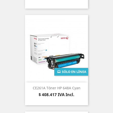
SÓLO EN LÍNEA
CE261A Tóner HP 648A Cyan
Precio
$ 408.417
IVA Incl.