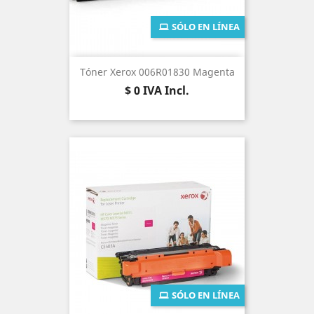
SÓLO EN LÍNEA
Tóner Xerox 006R01830 Magenta
Precio
$ 0
IVA Incl.
SÓLO EN LÍNEA