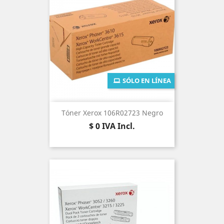
SÓLO EN LÍNEA
Tóner Xerox 106R02723 Negro
Precio
$ 0
IVA Incl.