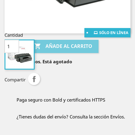
¡Envío gratis en Bogotá!
¡Envío gratis al resto de Colombia por compras
mayores a $400.000!
SÓLO EN LÍNEA
Cantidad

AÑADE AL CARRITO

Lo sentimos. Está agotado
Compartir
Paga seguro con Bold y certificados HTTPS
¿Tienes dudas del envío? Consulta la sección Envíos.