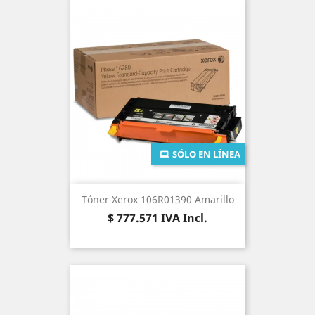
SÓLO EN LÍNEA
Tóner Xerox 106R01390 Amarillo
Precio
$ 777.571
IVA Incl.