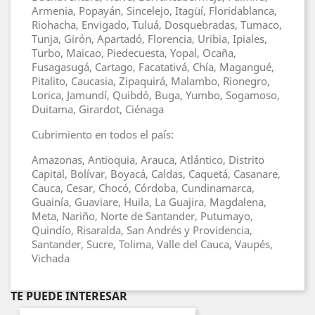
Armenia, Popayán, Sincelejo, Itagüí, Floridablanca,
Riohacha, Envigado, Tuluá, Dosquebradas, Tumaco,
Tunja, Girón, Apartadó, Florencia, Uribia, Ipiales,
Turbo, Maicao, Piedecuesta, Yopal, Ocaña,
Fusagasugá, Cartago, Facatativá, Chía, Magangué,
Pitalito, Caucasia, Zipaquirá, Malambo, Rionegro,
Lorica, Jamundí, Quibdó, Buga, Yumbo, Sogamoso,
Duitama, Girardot, Ciénaga
Cubrimiento en todos el país:
Amazonas, Antioquia, Arauca, Atlántico, Distrito
Capital, Bolívar, Boyacá, Caldas, Caquetá, Casanare,
Cauca, Cesar, Chocó, Córdoba, Cundinamarca,
Guainía, Guaviare, Huila, La Guajira, Magdalena,
Meta, Nariño, Norte de Santander, Putumayo,
Quindío, Risaralda, San Andrés y Providencia,
Santander, Sucre, Tolima, Valle del Cauca, Vaupés,
Vichada
TE PUEDE INTERESAR