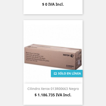
Precio
$ 0
IVA Incl.
SÓLO EN LÍNEA
Cilindro Xerox 013R00663 Negro
Precio
$ 1.186.735
IVA Incl.