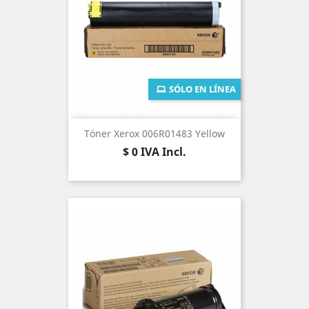
SÓLO EN LÍNEA
Tóner Xerox 006R01483 Yellow
Precio
$ 0
IVA Incl.