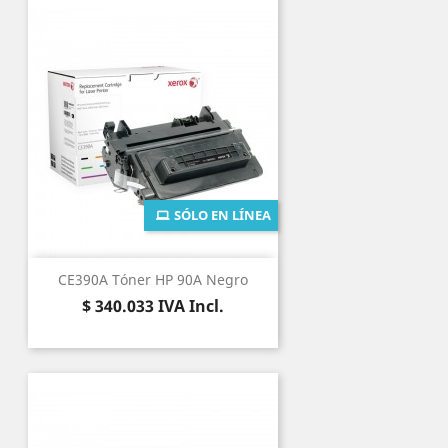
SÓLO EN LÍNEA
CE390A Tóner HP 90A Negro
Precio
$ 340.033
IVA Incl.