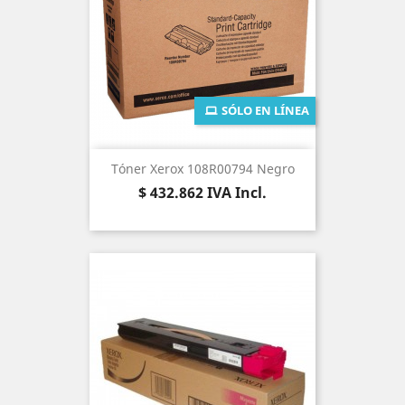
SÓLO EN LÍNEA
Tóner Xerox 108R00794 Negro
Precio
$ 432.862
IVA Incl.