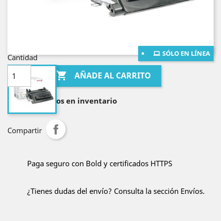
¡Envío gratis en Bogotá!
¡Envío gratis al resto de Colombia por compras
mayores a $400.000!
SÓLO EN LÍNEA
Cantidad

AÑADE AL CARRITO

Lo tenemos en inventario
Compartir
Paga seguro con Bold y certificados HTTPS
¿Tienes dudas del envío? Consulta la sección Envíos.