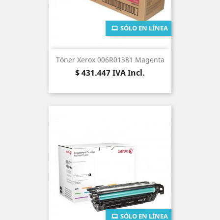
SÓLO EN LÍNEA
Tóner Xerox 006R01381 Magenta
Precio
$ 431.447
IVA Incl.
SÓLO EN LÍNEA