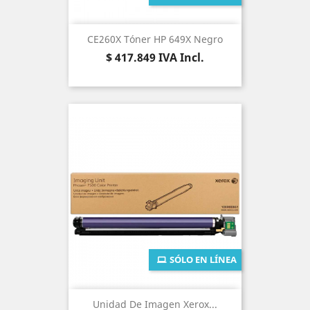
CE260X Tóner HP 649X Negro
Precio
$ 417.849
IVA Incl.
SÓLO EN LÍNEA
Unidad De Imagen Xerox...