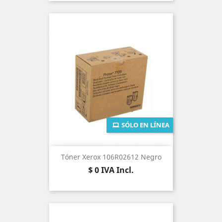
SÓLO EN LÍNEA
Tóner Xerox 106R02612 Negro
Precio
$ 0
IVA Incl.