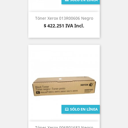
Tóner Xerox 013R00606 Negro
Precio
$ 422.251
IVA Incl.
SÓLO EN LÍNEA
Tóner Xerox 006R01683 Negro