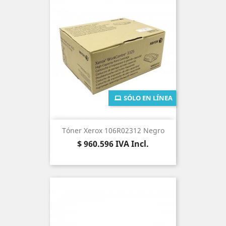
SÓLO EN LÍNEA
Tóner Xerox 106R02312 Negro
Precio
$ 960.596
IVA Incl.