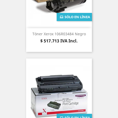
SÓLO EN LÍNEA
Tóner Xerox 106R03484 Negro
Precio
$ 517.713
IVA Incl.
SÓLO EN LÍNEA