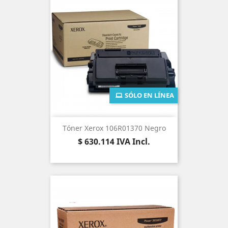
SÓLO EN LÍNEA
Tóner Xerox 106R01370 Negro
Precio
$ 630.114
IVA Incl.