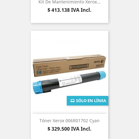
Kit De Mantenimiento Xerox...
Precio
$ 413.138
IVA Incl.
SÓLO EN LÍNEA
Tóner Xerox 006R01702 Cyan
Precio
$ 329.500
IVA Incl.