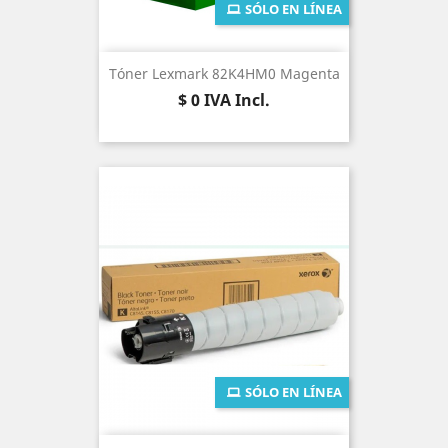
SÓLO EN LÍNEA
Tóner Lexmark 82K4HM0 Magenta
Precio
$ 0
IVA Incl.
SÓLO EN LÍNEA