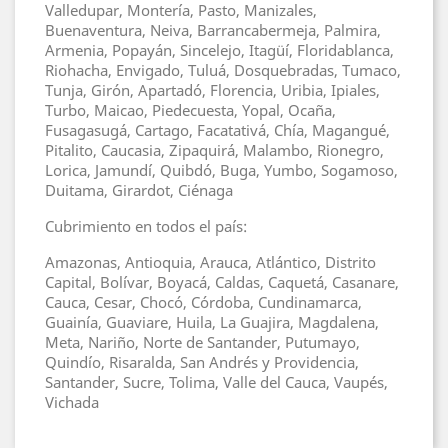
Valledupar, Montería, Pasto, Manizales,
Buenaventura, Neiva, Barrancabermeja, Palmira,
Armenia, Popayán, Sincelejo, Itagüí, Floridablanca,
Riohacha, Envigado, Tuluá, Dosquebradas, Tumaco,
Tunja, Girón, Apartadó, Florencia, Uribia, Ipiales,
Turbo, Maicao, Piedecuesta, Yopal, Ocaña,
Fusagasugá, Cartago, Facatativá, Chía, Magangué,
Pitalito, Caucasia, Zipaquirá, Malambo, Rionegro,
Lorica, Jamundí, Quibdó, Buga, Yumbo, Sogamoso,
Duitama, Girardot, Ciénaga
Cubrimiento en todos el país:
Amazonas, Antioquia, Arauca, Atlántico, Distrito
Capital, Bolívar, Boyacá, Caldas, Caquetá, Casanare,
Cauca, Cesar, Chocó, Córdoba, Cundinamarca,
Guainía, Guaviare, Huila, La Guajira, Magdalena,
Meta, Nariño, Norte de Santander, Putumayo,
Quindío, Risaralda, San Andrés y Providencia,
Santander, Sucre, Tolima, Valle del Cauca, Vaupés,
Vichada