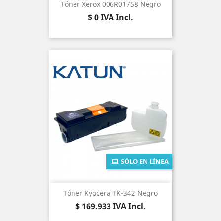
Tóner Xerox 006R01758 Negro
Precio
$ 0
IVA Incl.
SÓLO EN LÍNEA
Tóner Kyocera TK-342 Negro
Precio
$ 169.933
IVA Incl.