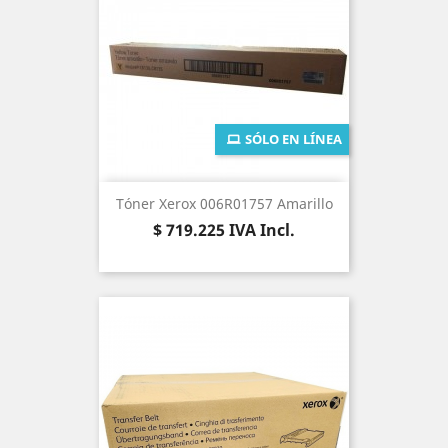
SÓLO EN LÍNEA
Tóner Xerox 006R01757 Amarillo
Precio
$ 719.225
IVA Incl.