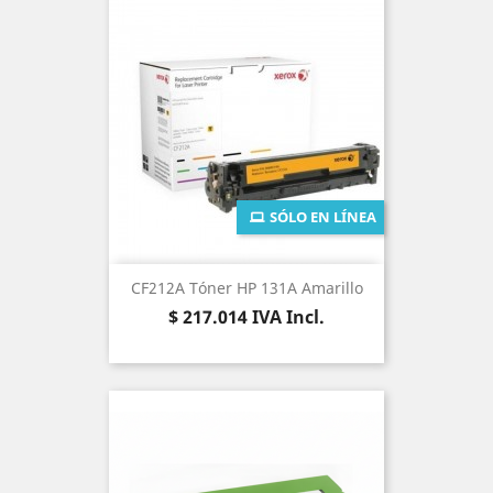
SÓLO EN LÍNEA
CF212A Tóner HP 131A Amarillo
Precio
$ 217.014
IVA Incl.