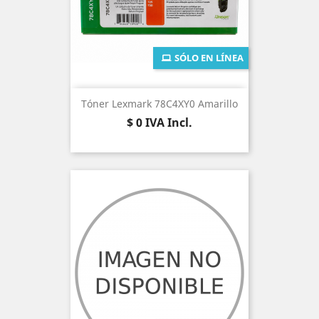
SÓLO EN LÍNEA
Tóner Lexmark 78C4XY0 Amarillo
Precio
$ 0
IVA Incl.