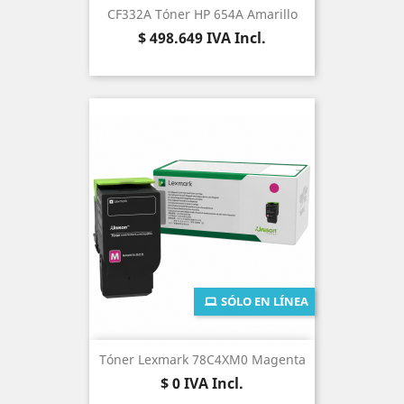
CF332A Tóner HP 654A Amarillo
Precio
$ 498.649
IVA Incl.
SÓLO EN LÍNEA
Tóner Lexmark 78C4XM0 Magenta
Precio
$ 0
IVA Incl.