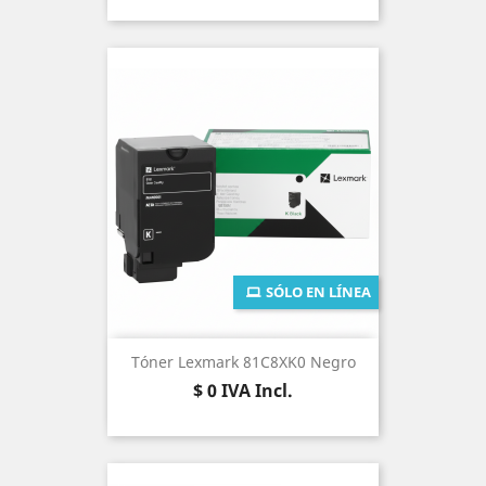
SÓLO EN LÍNEA
Tóner Lexmark 81C8XK0 Negro
Precio
$ 0
IVA Incl.