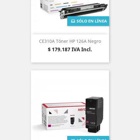
SÓLO EN LÍNEA
CE310A Tóner HP 126A Negro
Precio
$ 179.187
IVA Incl.