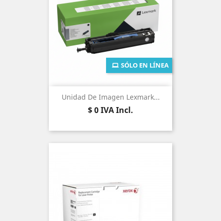
SÓLO EN LÍNEA
Unidad De Imagen Lexmark...
Precio
$ 0
IVA Incl.