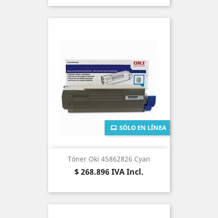
SÓLO EN LÍNEA
Tóner Oki 45862826 Cyan
Precio
$ 268.896
IVA Incl.