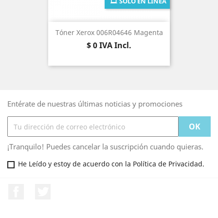
SÓLO EN LÍNEA
Tóner Xerox 006R04646 Magenta
Precio
$ 0
IVA Incl.
Entérate de nuestras últimas noticias y promociones
¡Tranquilo! Puedes cancelar la suscripción cuando quieras.
He Leído y estoy de acuerdo con la Política de Privacidad.
Facebook
Twitter