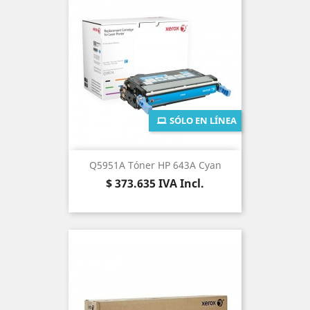
SÓLO EN LÍNEA
Q5951A Tóner HP 643A Cyan
Precio
$ 373.635
IVA Incl.