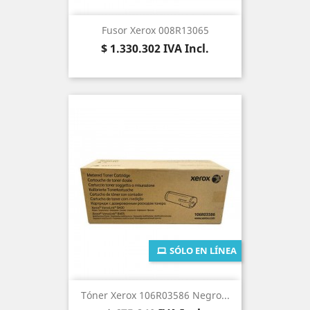
Fusor Xerox 008R13065
Precio
$ 1.330.302
IVA Incl.
SÓLO EN LÍNEA
Tóner Xerox 106R03586 Negro...