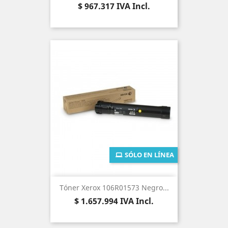
Precio
$ 967.317
IVA Incl.
SÓLO EN LÍNEA
Tóner Xerox 106R01573 Negro...
Precio
$ 1.657.994
IVA Incl.