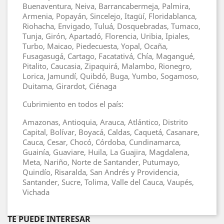
Buenaventura, Neiva, Barrancabermeja, Palmira,
Armenia, Popayán, Sincelejo, Itagüí, Floridablanca,
Riohacha, Envigado, Tuluá, Dosquebradas, Tumaco,
Tunja, Girón, Apartadó, Florencia, Uribia, Ipiales,
Turbo, Maicao, Piedecuesta, Yopal, Ocaña,
Fusagasugá, Cartago, Facatativá, Chía, Magangué,
Pitalito, Caucasia, Zipaquirá, Malambo, Rionegro,
Lorica, Jamundí, Quibdó, Buga, Yumbo, Sogamoso,
Duitama, Girardot, Ciénaga
Cubrimiento en todos el país:
Amazonas, Antioquia, Arauca, Atlántico, Distrito
Capital, Bolívar, Boyacá, Caldas, Caquetá, Casanare,
Cauca, Cesar, Chocó, Córdoba, Cundinamarca,
Guainía, Guaviare, Huila, La Guajira, Magdalena,
Meta, Nariño, Norte de Santander, Putumayo,
Quindío, Risaralda, San Andrés y Providencia,
Santander, Sucre, Tolima, Valle del Cauca, Vaupés,
Vichada
TE PUEDE INTERESAR