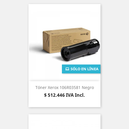
SÓLO EN LÍNEA
Tóner Xerox 106R03581 Negro
Precio
$ 512.446
IVA Incl.