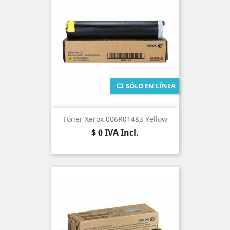
SÓLO EN LÍNEA
Tóner Xerox 006R01483 Yellow
Precio
$ 0
IVA Incl.