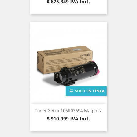
Precio
$ 675.349
IVA Incl.
SÓLO EN LÍNEA
Tóner Xerox 106R03694 Magenta
Precio
$ 910.999
IVA Incl.