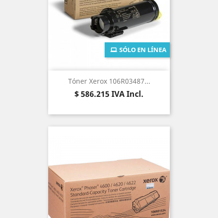
SÓLO EN LÍNEA
Tóner Xerox 106R03487...
Precio
$ 586.215
IVA Incl.