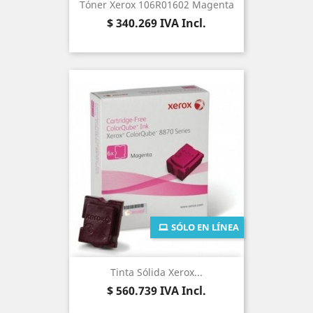
Tóner Xerox 106R01602 Magenta
Precio
$ 340.269
IVA Incl.
SÓLO EN LÍNEA
Tinta Sólida Xerox...
Precio
$ 560.739
IVA Incl.