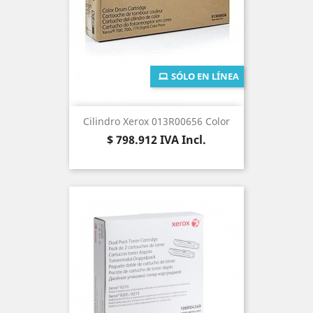
SÓLO EN LÍNEA
Cilindro Xerox 013R00656 Color
Precio
$ 798.912
IVA Incl.