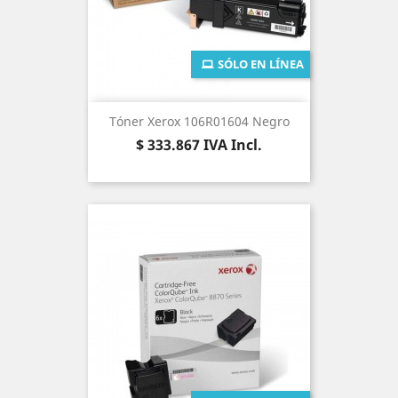
SÓLO EN LÍNEA
Tóner Xerox 106R01604 Negro
Precio
$ 333.867
IVA Incl.