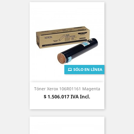
SÓLO EN LÍNEA
Tóner Xerox 106R01161 Magenta
Precio
$ 1.506.017
IVA Incl.