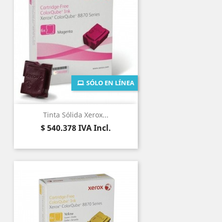
SÓLO EN LÍNEA
Tinta Sólida Xerox...
Precio
$ 540.378
IVA Incl.