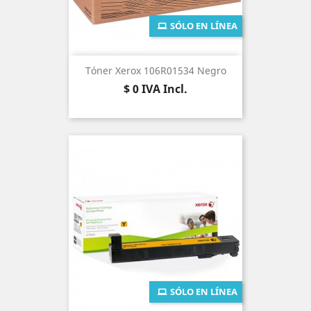
SÓLO EN LÍNEA
Tóner Xerox 106R01534 Negro
Precio
$ 0
IVA Incl.
SÓLO EN LÍNEA