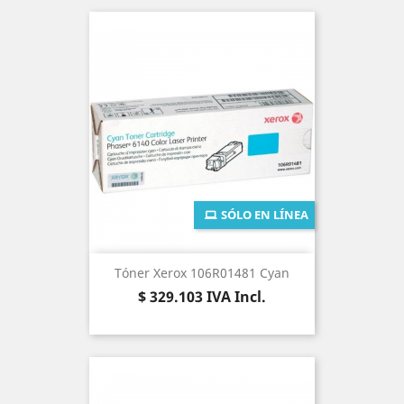
SÓLO EN LÍNEA
Tóner Xerox 106R01481 Cyan
Precio
$ 329.103
IVA Incl.