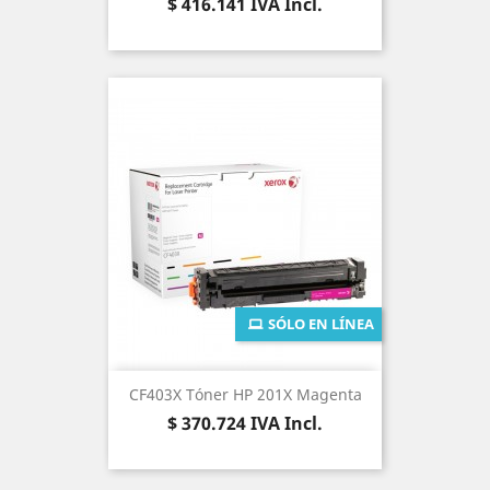
Precio
$ 416.141
IVA Incl.
SÓLO EN LÍNEA
CF403X Tóner HP 201X Magenta
Precio
$ 370.724
IVA Incl.