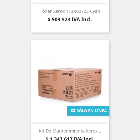
Tóner Xerox 113R00723 Cyan
Precio
$ 909.523
IVA Incl.
SÓLO EN LÍNEA
Kit De Mantenimiento Xerox...
Precio
$ 1.347.617
IVA Incl.