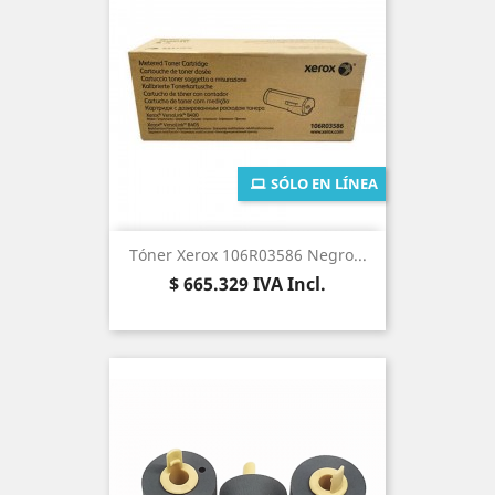
SÓLO EN LÍNEA
Tóner Xerox 106R03586 Negro...
Precio
$ 665.329
IVA Incl.