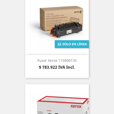
SÓLO EN LÍNEA
Fusor Xerox 115R00135
Precio
$ 783.922
IVA Incl.