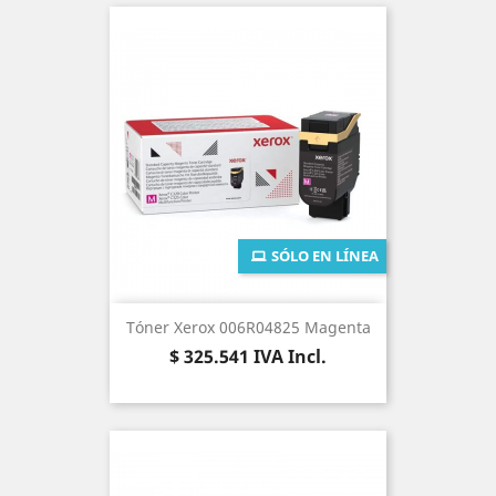
SÓLO EN LÍNEA
Tóner Xerox 006R04825 Magenta
Precio
$ 325.541
IVA Incl.