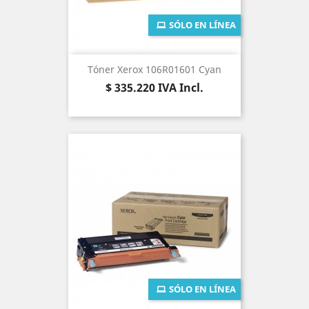
SÓLO EN LÍNEA
Tóner Xerox 106R01601 Cyan
Precio
$ 335.220
IVA Incl.
SÓLO EN LÍNEA