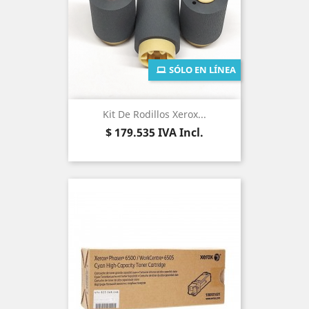
SÓLO EN LÍNEA
Kit De Rodillos Xerox...
Precio
$ 179.535
IVA Incl.