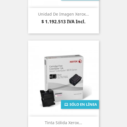
Unidad De Imagen Xerox...
Precio
$ 1.192.513
IVA Incl.
SÓLO EN LÍNEA
Tinta Sólida Xerox...