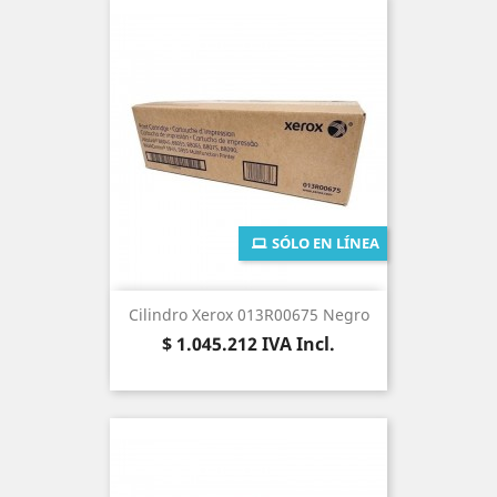
SÓLO EN LÍNEA
Cilindro Xerox 013R00675 Negro
Precio
$ 1.045.212
IVA Incl.