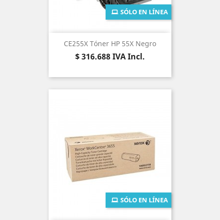
SÓLO EN LÍNEA
CE255X Tóner HP 55X Negro
Precio
$ 316.688
IVA Incl.
SÓLO EN LÍNEA