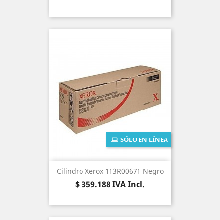
SÓLO EN LÍNEA
Cilindro Xerox 113R00671 Negro
Precio
$ 359.188
IVA Incl.