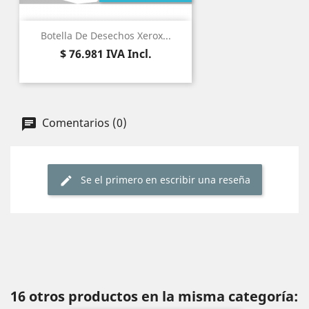
Botella De Desechos Xerox...
Precio
$ 76.981
IVA Incl.
Comentarios (0)
Se el primero en escribir una reseña
16 otros productos en la misma categoría: