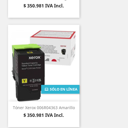
Precio
$ 350.981
IVA Incl.
SÓLO EN LÍNEA
Tóner Xerox 006R04363 Amarillo
Precio
$ 350.981
IVA Incl.