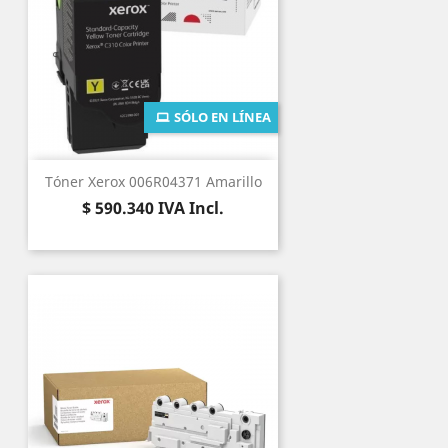
SÓLO EN LÍNEA
Tóner Xerox 006R04371 Amarillo
Precio
$ 590.340
IVA Incl.