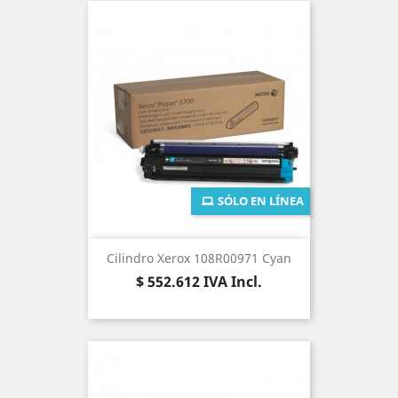
SÓLO EN LÍNEA
Cilindro Xerox 108R00971 Cyan
Precio
$ 552.612
IVA Incl.