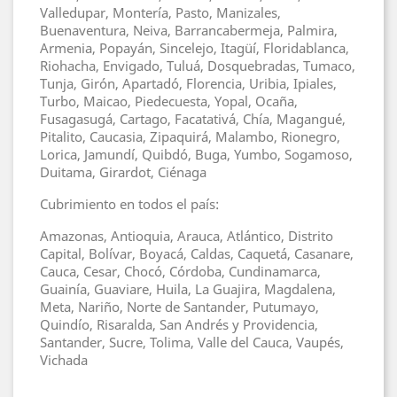
Valledupar, Montería, Pasto, Manizales,
Buenaventura, Neiva, Barrancabermeja, Palmira,
Armenia, Popayán, Sincelejo, Itagüí, Floridablanca,
Riohacha, Envigado, Tuluá, Dosquebradas, Tumaco,
Tunja, Girón, Apartadó, Florencia, Uribia, Ipiales,
Turbo, Maicao, Piedecuesta, Yopal, Ocaña,
Fusagasugá, Cartago, Facatativá, Chía, Magangué,
Pitalito, Caucasia, Zipaquirá, Malambo, Rionegro,
Lorica, Jamundí, Quibdó, Buga, Yumbo, Sogamoso,
Duitama, Girardot, Ciénaga
Cubrimiento en todos el país:
Amazonas, Antioquia, Arauca, Atlántico, Distrito
Capital, Bolívar, Boyacá, Caldas, Caquetá, Casanare,
Cauca, Cesar, Chocó, Córdoba, Cundinamarca,
Guainía, Guaviare, Huila, La Guajira, Magdalena,
Meta, Nariño, Norte de Santander, Putumayo,
Quindío, Risaralda, San Andrés y Providencia,
Santander, Sucre, Tolima, Valle del Cauca, Vaupés,
Vichada