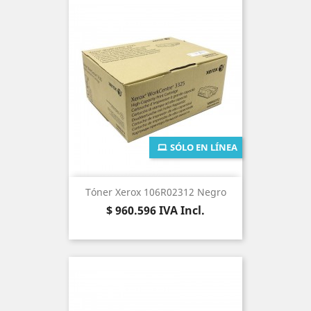
SÓLO EN LÍNEA
Tóner Xerox 106R02312 Negro
Precio
$ 960.596
IVA Incl.