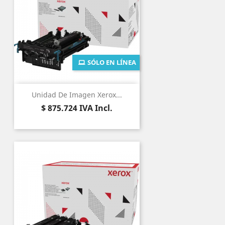
SÓLO EN LÍNEA
Unidad De Imagen Xerox...
Precio
$ 875.724
IVA Incl.