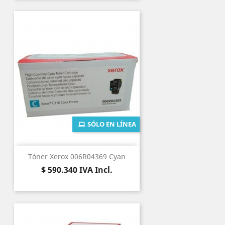
SÓLO EN LÍNEA
Tóner Xerox 006R04369 Cyan
Precio
$ 590.340
IVA Incl.