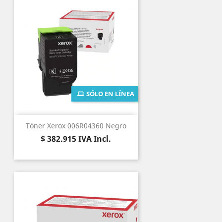
SÓLO EN LÍNEA
Tóner Xerox 006R04360 Negro
Precio
$ 382.915
IVA Incl.