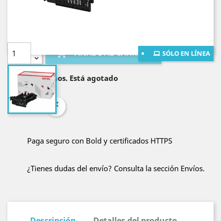
¡Envío gratis al resto de Colombia por compras
mayores a $400.000!
Cantidad

AÑADE AL CARRITO
SÓLO EN LÍNEA

Lo sentimos. Está agotado
Compartir
Paga seguro con Bold y certificados HTTPS
¿Tienes dudas del envío? Consulta la sección Envíos.
Descripción
Detalles del producto