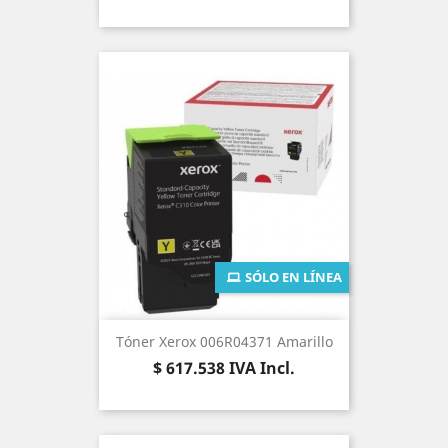
SÓLO EN LÍNEA
Tóner Xerox 006R04371 Amarillo
Precio
$ 617.538
IVA Incl.