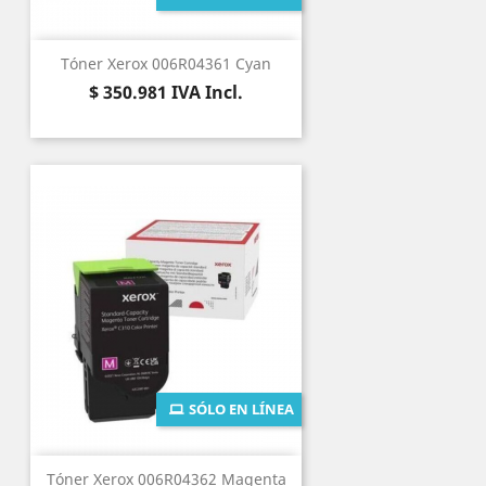
Tóner Xerox 006R04361 Cyan
Precio
$ 350.981
IVA Incl.
SÓLO EN LÍNEA
Tóner Xerox 006R04362 Magenta