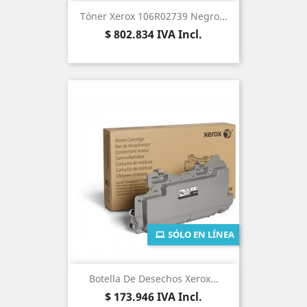
Tóner Xerox 106R02739 Negro...
Precio
$ 802.834
IVA Incl.
SÓLO EN LÍNEA
Botella De Desechos Xerox...
Precio
$ 173.946
IVA Incl.