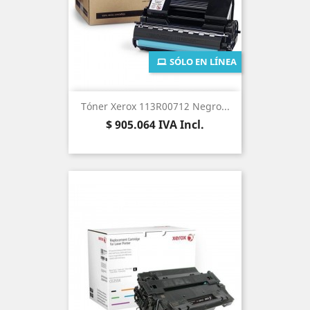
SÓLO EN LÍNEA
Tóner Xerox 113R00712 Negro...
Precio
$ 905.064
IVA Incl.