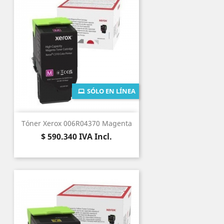
SÓLO EN LÍNEA
Tóner Xerox 006R04370 Magenta
Precio
$ 590.340
IVA Incl.