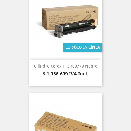
SÓLO EN LÍNEA
Cilindro Xerox 113R00779 Negro
Precio
$ 1.056.609
IVA Incl.