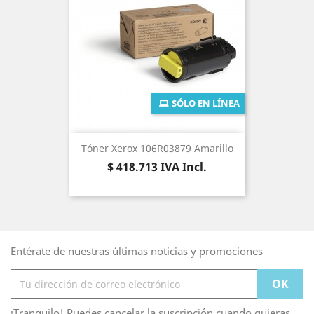
SÓLO EN LÍNEA
Tóner Xerox 106R03879 Amarillo
Precio
$ 418.713
IVA Incl.
Entérate de nuestras últimas noticias y promociones
¡Tranquilo! Puedes cancelar la suscripción cuando quieras.