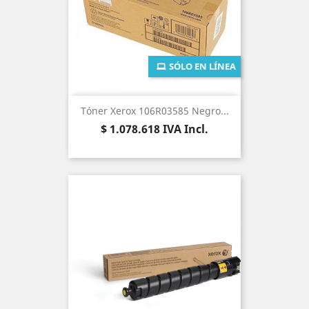
SÓLO EN LÍNEA
Tóner Xerox 106R03585 Negro...
Precio
$ 1.078.618
IVA Incl.