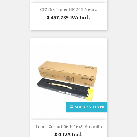
CF226X Tóner HP 26X Negro
Precio
$ 457.739
IVA Incl.
SÓLO EN LÍNEA
Tóner Xerox 006R01649 Amarillo
Precio
$ 0
IVA Incl.