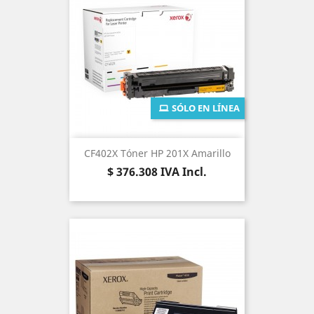
SÓLO EN LÍNEA
CF402X Tóner HP 201X Amarillo
Precio
$ 376.308
IVA Incl.