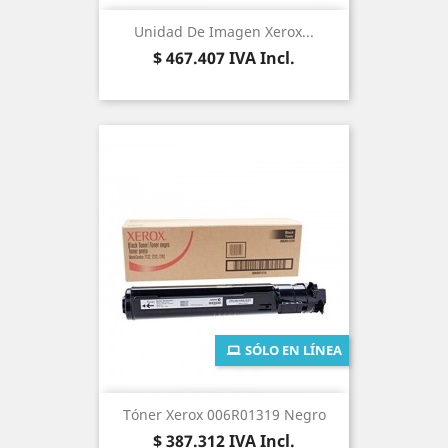
Unidad De Imagen Xerox...
Precio
$ 467.407
IVA Incl.
SÓLO EN LÍNEA
Tóner Xerox 006R01319 Negro
Precio
$ 387.312
IVA Incl.