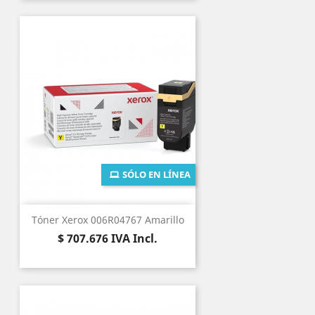
SÓLO EN LÍNEA
Tóner Xerox 006R04767 Amarillo
Precio
$ 707.676
IVA Incl.