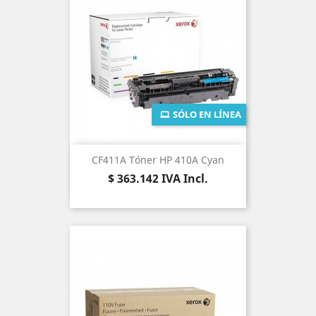
SÓLO EN LÍNEA
CF411A Tóner HP 410A Cyan
Precio
$ 363.142
IVA Incl.