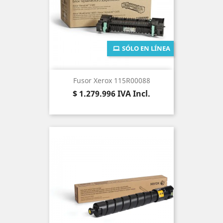
SÓLO EN LÍNEA
Fusor Xerox 115R00088
Precio
$ 1.279.996
IVA Incl.