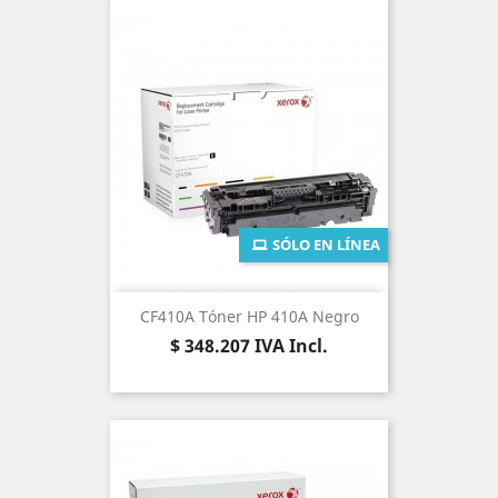
SÓLO EN LÍNEA
CF410A Tóner HP 410A Negro
Precio
$ 348.207
IVA Incl.