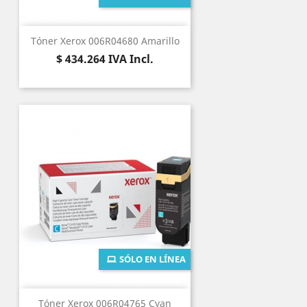
Tóner Xerox 006R04680 Amarillo
Precio
$ 434.264
IVA Incl.
SÓLO EN LÍNEA
Tóner Xerox 006R04765 Cyan