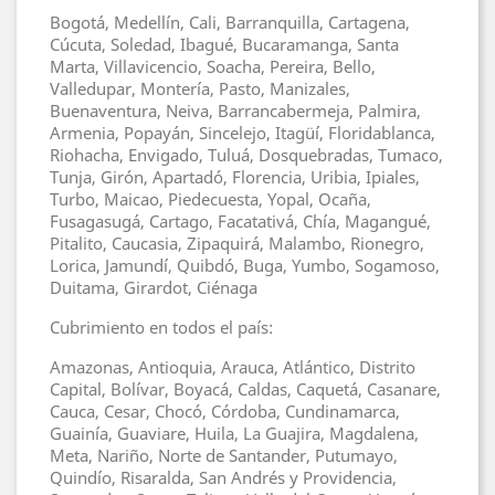
Bogotá, Medellín, Cali, Barranquilla, Cartagena,
Cúcuta, Soledad, Ibagué, Bucaramanga, Santa
Marta, Villavicencio, Soacha, Pereira, Bello,
Valledupar, Montería, Pasto, Manizales,
Buenaventura, Neiva, Barrancabermeja, Palmira,
Armenia, Popayán, Sincelejo, Itagüí, Floridablanca,
Riohacha, Envigado, Tuluá, Dosquebradas, Tumaco,
Tunja, Girón, Apartadó, Florencia, Uribia, Ipiales,
Turbo, Maicao, Piedecuesta, Yopal, Ocaña,
Fusagasugá, Cartago, Facatativá, Chía, Magangué,
Pitalito, Caucasia, Zipaquirá, Malambo, Rionegro,
Lorica, Jamundí, Quibdó, Buga, Yumbo, Sogamoso,
Duitama, Girardot, Ciénaga
Cubrimiento en todos el país:
Amazonas, Antioquia, Arauca, Atlántico, Distrito
Capital, Bolívar, Boyacá, Caldas, Caquetá, Casanare,
Cauca, Cesar, Chocó, Córdoba, Cundinamarca,
Guainía, Guaviare, Huila, La Guajira, Magdalena,
Meta, Nariño, Norte de Santander, Putumayo,
Quindío, Risaralda, San Andrés y Providencia,