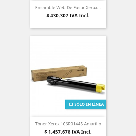
Ensamble Web De Fusor Xerox...
Precio
$ 430.307
IVA Incl.
SÓLO EN LÍNEA
Tóner Xerox 106R01445 Amarillo
Precio
$ 1.457.676
IVA Incl.