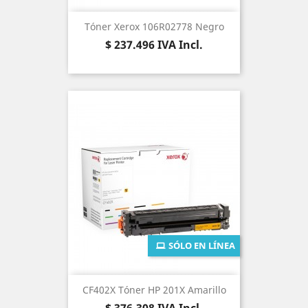
Tóner Xerox 106R02778 Negro
Precio
$ 237.496
IVA Incl.
SÓLO EN LÍNEA
CF402X Tóner HP 201X Amarillo
Precio