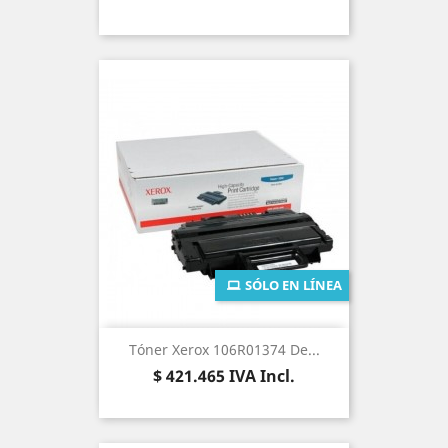
SÓLO EN LÍNEA
Tóner Xerox 106R01374 De...
Precio
$ 421.465
IVA Incl.