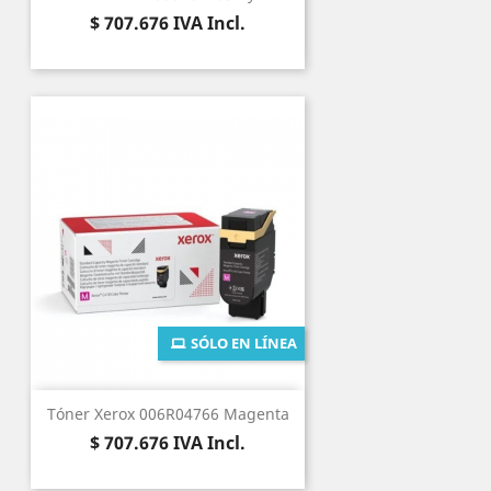
Precio
$ 707.676
IVA Incl.
SÓLO EN LÍNEA
Tóner Xerox 006R04766 Magenta
Precio
$ 707.676
IVA Incl.