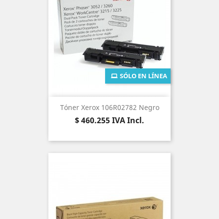
SÓLO EN LÍNEA
Tóner Xerox 106R02782 Negro
Precio
$ 460.255
IVA Incl.