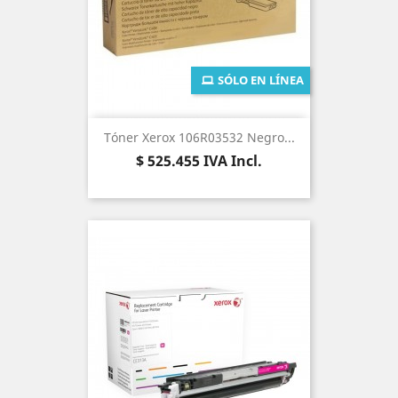
SÓLO EN LÍNEA
Tóner Xerox 106R03532 Negro...
Precio
$ 525.455
IVA Incl.