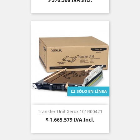
$ 376.308
IVA Incl.
SÓLO EN LÍNEA
Transfer Unit Xerox 101R00421
Precio
$ 1.665.579
IVA Incl.