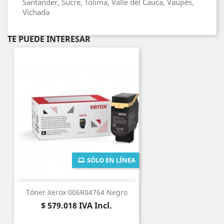
Santander, Sucre, Tolima, Valle del Cauca, Vaupés,
Vichada
TE PUEDE INTERESAR
SÓLO EN LÍNEA
Tóner Xerox 006R04764 Negro
Precio
$ 579.018
IVA Incl.