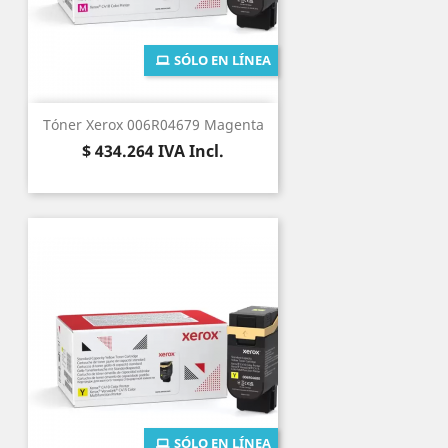
SÓLO EN LÍNEA
Tóner Xerox 006R04679 Magenta
Precio
$ 434.264
IVA Incl.
SÓLO EN LÍNEA