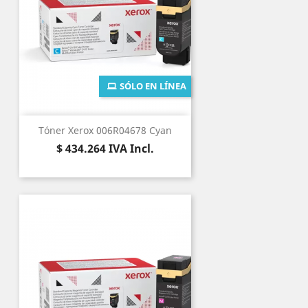
SÓLO EN LÍNEA
Tóner Xerox 006R04678 Cyan
Precio
$ 434.264
IVA Incl.