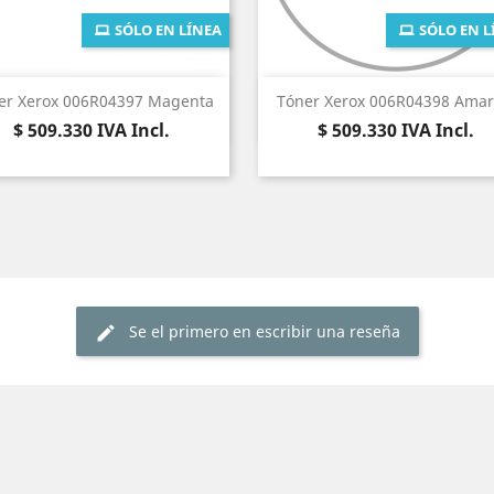
SÓLO EN LÍNEA
SÓLO EN L
Vista rápida
Vista rápida


er Xerox 006R04397 Magenta
Tóner Xerox 006R04398 Amari
Precio
Precio
$ 509.330
IVA Incl.
$ 509.330
IVA Incl.
Se el primero en escribir una reseña