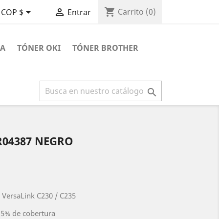
shopping_cart


Carrito
(0)
COP $
Entrar
RA
TÓNER OKI
TÓNER BROTHER

R04387 NEGRO
 VersaLink C230 / C235
 5% de cobertura