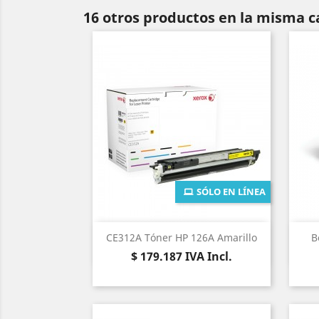
16 otros productos en la misma c
SÓLO EN LÍNEA
Vista rápida

CE312A Tóner HP 126A Amarillo
B
Precio
$ 179.187
IVA Incl.