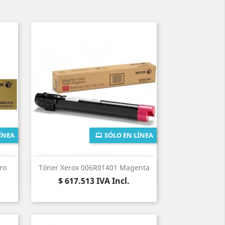
ÍNEA
SÓLO EN LÍNEA
Vista rápida

ro
Tóner Xerox 006R01401 Magenta
Precio
$ 617.513
IVA Incl.