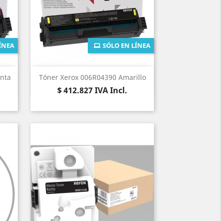
ÍNEA
SÓLO EN LÍNEA
Vista rápida

nta
Tóner Xerox 006R04390 Amarillo
Precio
$ 412.827
IVA Incl.