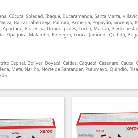
gena, Cúcuta, Soledad, Ibagué, Bucaramanga, Santa Marta, Villavice
Neiva, Barrancabermeja, Palmira, Armenia, Popayán, Sincelejo, It
Apartadó, Florencia, Uribia, Ipiales, Turbo, Maicao, Piedecuesta
asia, Zipaquirá, Malambo, Rionegro, Lorica, Jamundí, Quibdó, Bu
trito Capital, Bolívar, Boyacá, Caldas, Caquetá, Casanare, Cauca
alena, Meta, Nariño, Norte de Santander, Putumayo, Quindío, Risa
hada