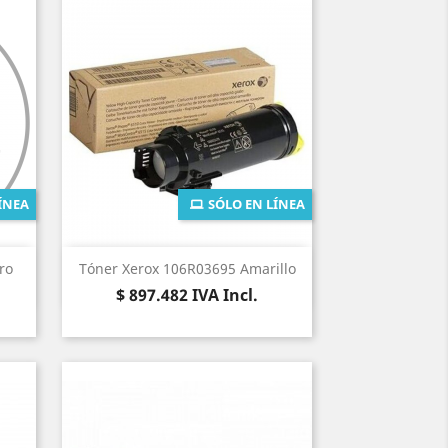
ÍNEA
SÓLO EN LÍNEA
Vista rápida

ro
Tóner Xerox 106R03695 Amarillo
Precio
$ 897.482
IVA Incl.