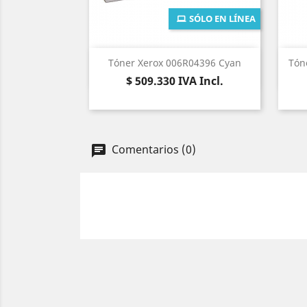
SÓLO EN LÍNEA
Vista rápida

Tóner Xerox 006R04396 Cyan
Tón
Precio
$ 509.330
IVA Incl.
Comentarios (0)