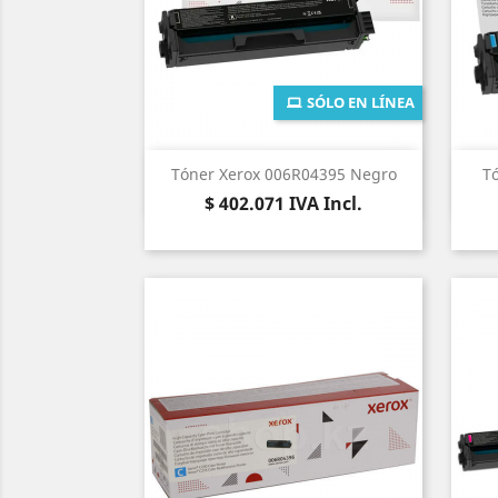
SÓLO EN LÍNEA
Vista rápida

Tóner Xerox 006R04395 Negro
T
Precio
$ 402.071
IVA Incl.