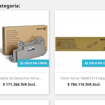
ategoría:
SÓLO EN LÍNEA
SÓLO EN L
Vista rápida
Vista rápida


otella De Desechos Xerox...
Tóner Xerox 106R01514 Neg
Precio
Precio
$ 171.366
IVA Incl.
$ 784.116
IVA Incl.