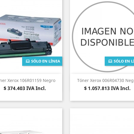
SÓLO EN LÍNEA
SÓLO EN L
Vista rápida
Vista rápida


ner Xerox 106R01159 Negro
Tóner Xerox 006R04730 Neg
Precio
Precio
$ 374.403
IVA Incl.
$ 1.057.813
IVA Incl.