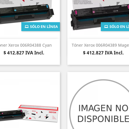
SÓLO EN LÍNEA
SÓLO EN L
Vista rápida
Vista rápida


óner Xerox 006R04388 Cyan
Tóner Xerox 006R04389 Mage
Precio
Precio
$ 412.827
IVA Incl.
$ 412.827
IVA Incl.