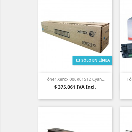
SÓLO EN LÍNEA
Vista rápida

Tóner Xerox 006R01512 Cyan...
Tó
Precio
$ 375.061
IVA Incl.