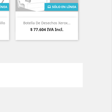
ÍNEA
SÓLO EN LÍNEA
Vista rápida

llo
Botella De Desechos Xerox...
Precio
$ 77.604
IVA Incl.