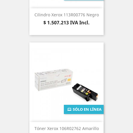
Cilindro Xerox 113R00776 Negro
Precio
$ 1.507.213
IVA Incl.
SÓLO EN LÍNEA
Tóner Xerox 106R02762 Amarillo