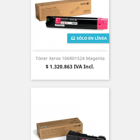
SÓLO EN LÍNEA
Tóner Xerox 106R01524 Magenta
Precio
$ 1.320.863
IVA Incl.