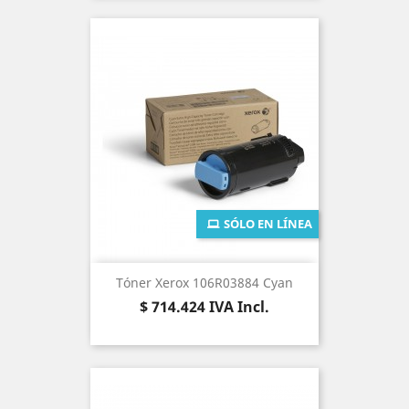
SÓLO EN LÍNEA
Tóner Xerox 106R03884 Cyan
Precio
$ 714.424
IVA Incl.