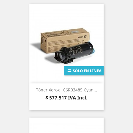
SÓLO EN LÍNEA
Tóner Xerox 106R03485 Cyan...
Precio
$ 577.517
IVA Incl.