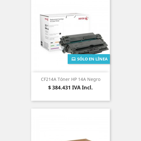
SÓLO EN LÍNEA
CF214A Tóner HP 14A Negro
Precio
$ 384.431
IVA Incl.