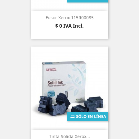
Fusor Xerox 115R00085
Precio
$ 0
IVA Incl.
SÓLO EN LÍNEA
Tinta Sólida Xerox...