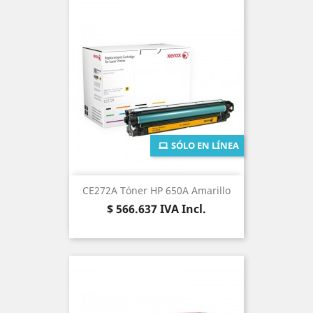
SÓLO EN LÍNEA
CE272A Tóner HP 650A Amarillo
Precio
$ 566.637
IVA Incl.