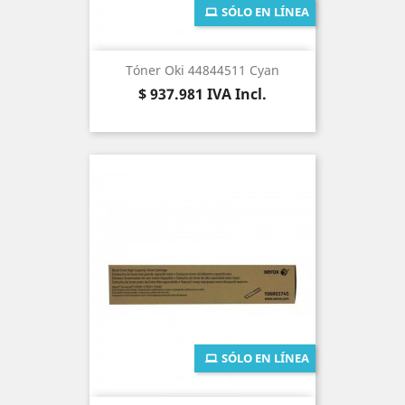
SÓLO EN LÍNEA
Tóner Oki 44844511 Cyan
Precio
$ 937.981
IVA Incl.
SÓLO EN LÍNEA