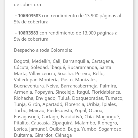
de cobertura
- 106R03583
con rendimiento de 13.900 páginas al
5% de cobertura
- 106R3583
con rendimiento de 13.900 páginas al
5% de cobertura
Despacho a toda Colombia:
Bogotá, Medellín, Cali, Barranquilla, Cartagena,
Cúcuta, Soledad, Ibagué, Bucaramanga, Santa
Marta, Villavicencio, Soacha, Pereira, Bello,
Valledupar, Montería, Pasto, Manizales,
Buenaventura, Neiva, Barrancabermeja, Palmira,
Armenia, Popayán, Sincelejo, Itagüí, Floridablanca,
Riohacha, Envigado, Tuluá, Dosquebradas, Tumaco,
Tunja, Girón, Apartadó, Florencia, Uribia, Ipiales,
Turbo, Maicao, Piedecuesta, Yopal, Ocaña,
Fusagasugá, Cartago, Facatativá, Chía, Magangué,
Pitalito, Caucasia, Zipaquirá, Malambo, Rionegro,
Lorica, Jamundí, Quibdó, Buga, Yumbo, Sogamoso,
Duitama, Girardot, Ciénaga