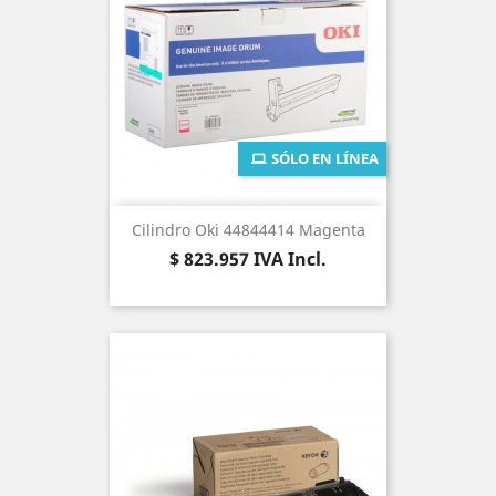
SÓLO EN LÍNEA
Cilindro Oki 44844414 Magenta
Precio
$ 823.957
IVA Incl.