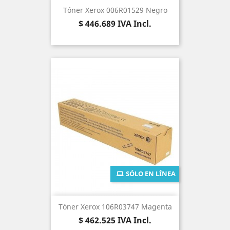
Tóner Xerox 006R01529 Negro
Precio
$ 446.689
IVA Incl.
SÓLO EN LÍNEA
Tóner Xerox 106R03747 Magenta
Precio
$ 462.525
IVA Incl.