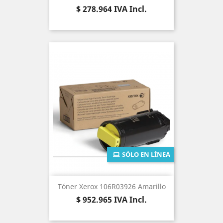
Precio
$ 278.964
IVA Incl.
SÓLO EN LÍNEA
Tóner Xerox 106R03926 Amarillo
Precio
$ 952.965
IVA Incl.