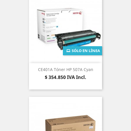
SÓLO EN LÍNEA
CE401A Tóner HP 507A Cyan
Precio
$ 354.850
IVA Incl.