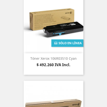
SÓLO EN LÍNEA
Tóner Xerox 106R03510 Cyan
Precio
$ 492.260
IVA Incl.