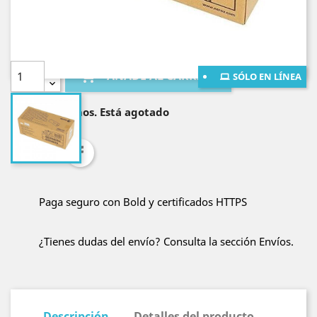
¡Envío gratis al resto de Colombia por compras
mayores a $400.000!
Cantidad

AÑADE AL CARRITO
SÓLO EN LÍNEA

Lo sentimos. Está agotado
Compartir
Paga seguro con Bold y certificados HTTPS
¿Tienes dudas del envío? Consulta la sección Envíos.
Descripción
Detalles del producto