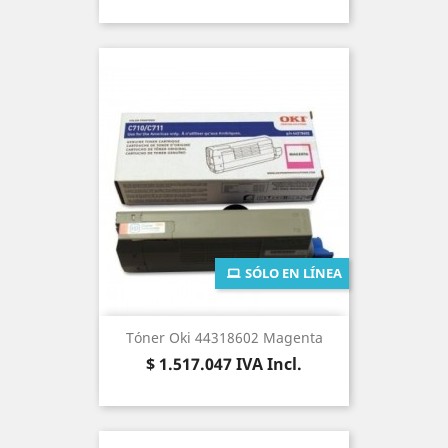
SÓLO EN LÍNEA
Tóner Oki 44318602 Magenta
Precio
$ 1.517.047
IVA Incl.