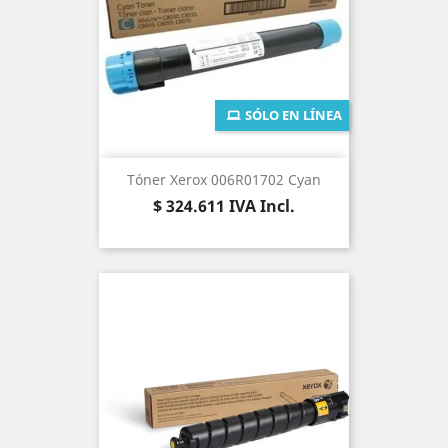
SÓLO EN LÍNEA
Tóner Xerox 006R01702 Cyan
Precio
$ 324.611
IVA Incl.