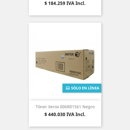
Precio
$ 184.259
IVA Incl.
SÓLO EN LÍNEA
Tóner Xerox 006R01561 Negro
Precio
$ 440.030
IVA Incl.