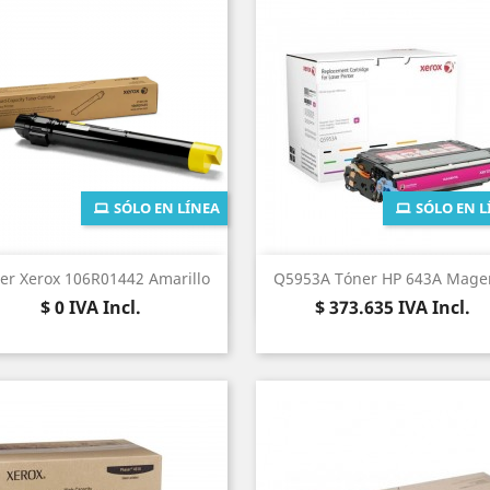
SÓLO EN LÍNEA
SÓLO EN L
Vista rápida
Vista rápida


er Xerox 106R01442 Amarillo
Q5953A Tóner HP 643A Mage
Precio
Precio
$ 0
IVA Incl.
$ 373.635
IVA Incl.