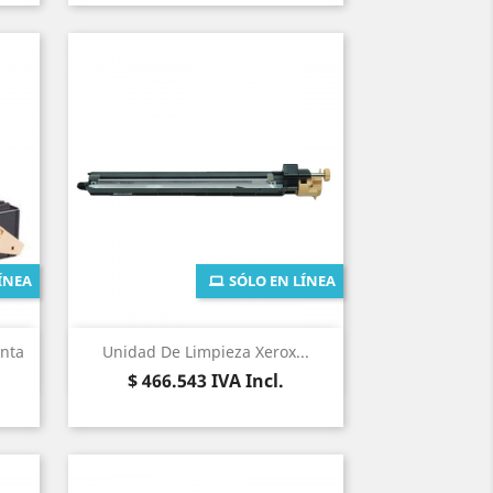
ÍNEA
SÓLO EN LÍNEA
Vista rápida

nta
Unidad De Limpieza Xerox...
Precio
$ 466.543
IVA Incl.