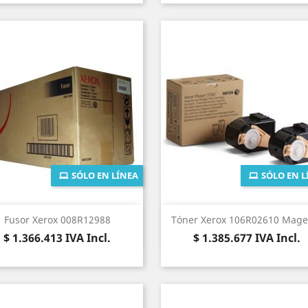
SÓLO EN LÍNEA
SÓLO EN L
Vista rápida
Vista rápida


Fusor Xerox 008R12988
Tóner Xerox 106R02610 Mage
Precio
Precio
$ 1.366.413
IVA Incl.
$ 1.385.677
IVA Incl.