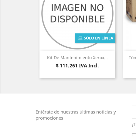
SÓLO EN LÍNEA
Vista rápida

Kit De Mantenimiento Xerox...
Tón
Precio
$ 111.261
IVA Incl.
Entérate de nuestras últimas noticias y
promociones
¡T