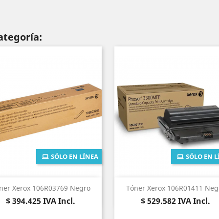
ategoría:
SÓLO EN LÍNEA
SÓLO EN L
Vista rápida
Vista rápida


ner Xerox 106R03769 Negro
Tóner Xerox 106R01411 Neg
Precio
Precio
$ 394.425
IVA Incl.
$ 529.582
IVA Incl.