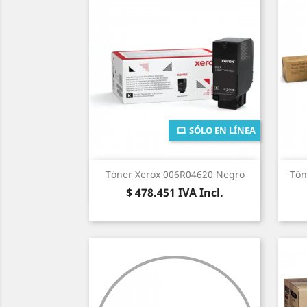
SÓLO EN LÍNEA
Vista rápida

Tóner Xerox 006R04620 Negro
Tón
Precio
$ 478.451
IVA Incl.