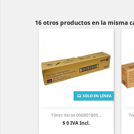
16 otros productos en la misma c
SÓLO EN LÍNEA
Vista rápida

Tóner Xerox 006R01809...
Tó
Precio
$ 0
IVA Incl.