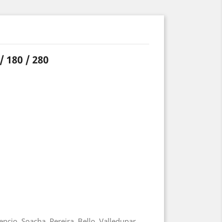
 180 / 280
ncio, Soacha, Pereira, Bello, Valledupar,