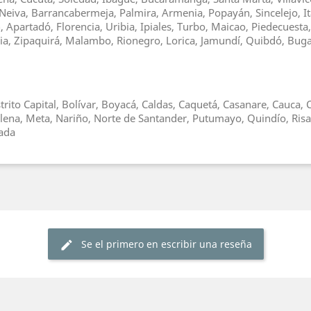
Neiva, Barrancabermeja, Palmira, Armenia, Popayán, Sincelejo, It
Apartadó, Florencia, Uribia, Ipiales, Turbo, Maicao, Piedecuesta
asia, Zipaquirá, Malambo, Rionegro, Lorica, Jamundí, Quibdó, Bu
trito Capital, Bolívar, Boyacá, Caldas, Caquetá, Casanare, Cauca
alena, Meta, Nariño, Norte de Santander, Putumayo, Quindío, Risa
hada
Se el primero en escribir una reseña