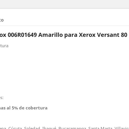
to
ox 006R01649 Amarillo para Xerox Versant 80 /
rtura
s:
nas al 5% de cobertura
gena, Cúcuta, Soledad, Ibagué, Bucaramanga, Santa Marta, Villavice