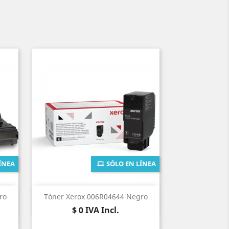
ÍNEA
SÓLO EN LÍNEA
Vista rápida

ro
Tóner Xerox 006R04644 Negro
Precio
$ 0
IVA Incl.