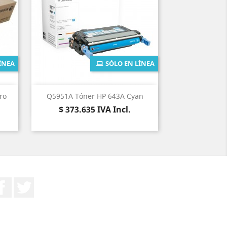
ÍNEA
SÓLO EN LÍNEA
Vista rápida

ro
Q5951A Tóner HP 643A Cyan
Precio
$ 373.635
IVA Incl.
Facebook
Twitter