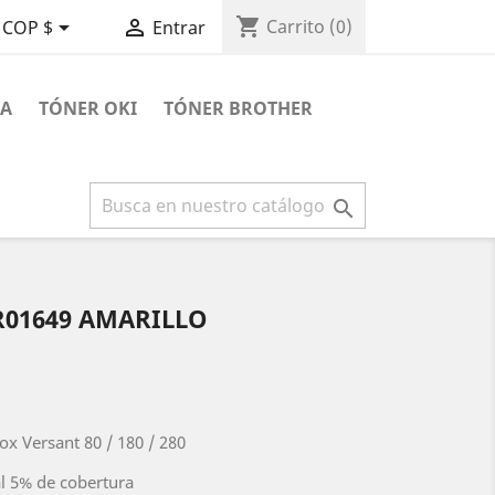
shopping_cart


Carrito
(0)
COP $
Entrar
RA
TÓNER OKI
TÓNER BROTHER

R01649 AMARILLO
ox Versant 80 / 180 / 280
l 5% de cobertura