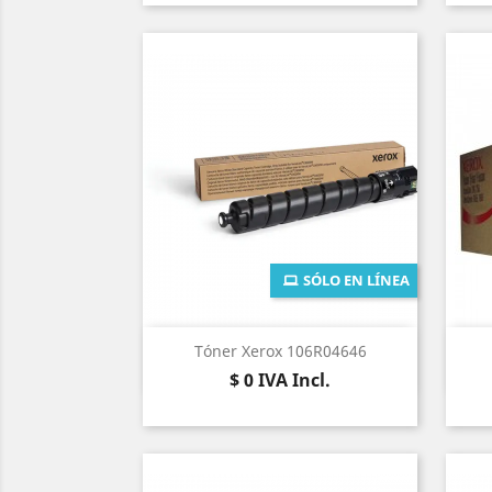
SÓLO EN LÍNEA
Vista rápida

Tóner Xerox 106R04646
Precio
$ 0
IVA Incl.