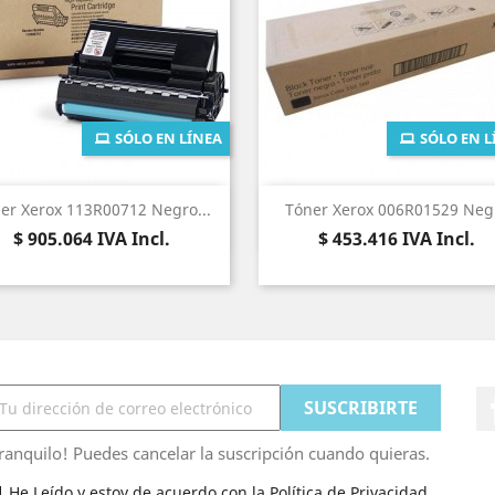
SÓLO EN LÍNEA
SÓLO EN L
Vista rápida
Vista rápida


er Xerox 113R00712 Negro...
Tóner Xerox 006R01529 Neg
Precio
Precio
$ 905.064
IVA Incl.
$ 453.416
IVA Incl.
ranquilo! Puedes cancelar la suscripción cuando quieras.
He Leído y estoy de acuerdo con la Política de Privacidad.