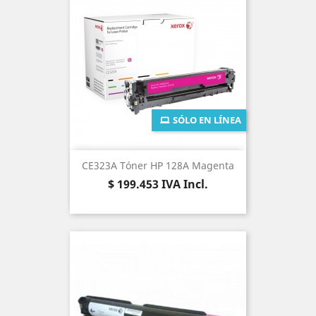
SÓLO EN LÍNEA
CE323A Tóner HP 128A Magenta
Precio
$ 199.453
IVA Incl.