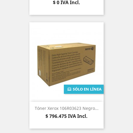
Precio
$ 0
IVA Incl.
SÓLO EN LÍNEA
Tóner Xerox 106R03623 Negro...
Precio
$ 796.475
IVA Incl.