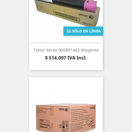
SÓLO EN LÍNEA
Tóner Xerox 006R01463 Magenta
Precio
$ 514.097
IVA Incl.