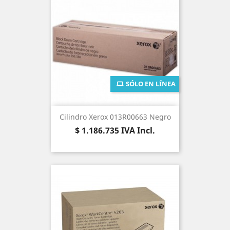
SÓLO EN LÍNEA
Cilindro Xerox 013R00663 Negro
Precio
$ 1.186.735
IVA Incl.