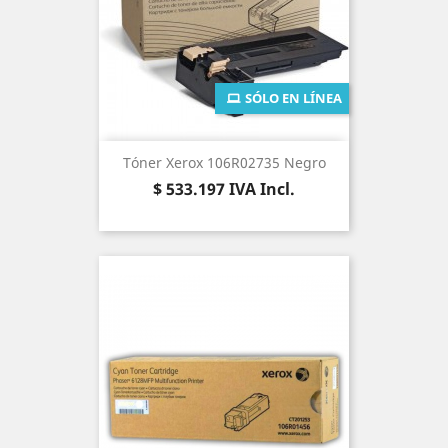
SÓLO EN LÍNEA
Tóner Xerox 106R02735 Negro
Precio
$ 533.197
IVA Incl.