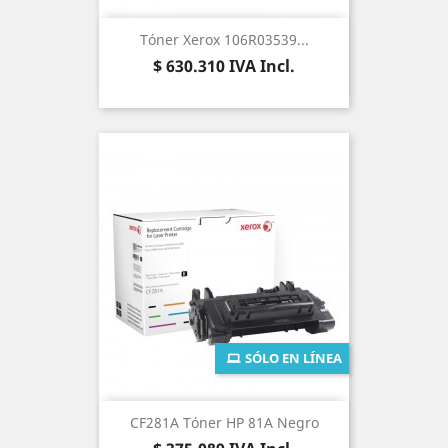
Tóner Xerox 106R03539...
Precio
$ 630.310
IVA Incl.
SÓLO EN LÍNEA
CF281A Tóner HP 81A Negro