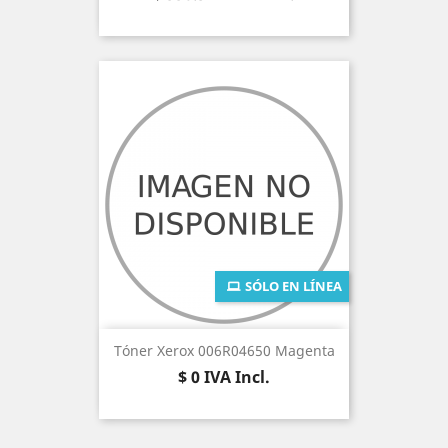
SÓLO EN LÍNEA
Tóner Xerox 006R04650 Magenta
Precio
$ 0
IVA Incl.