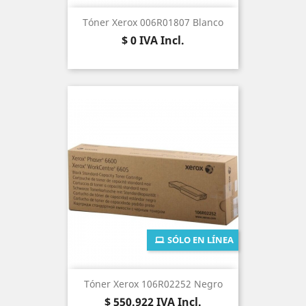
Tóner Xerox 006R01807 Blanco
Precio
$ 0
IVA Incl.
SÓLO EN LÍNEA
Tóner Xerox 106R02252 Negro
Precio
$ 550.922
IVA Incl.