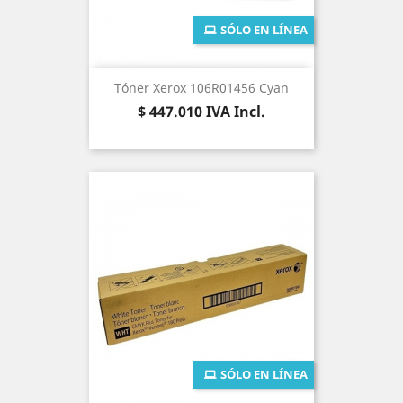
SÓLO EN LÍNEA
Tóner Xerox 106R01456 Cyan
Precio
$ 447.010
IVA Incl.
SÓLO EN LÍNEA