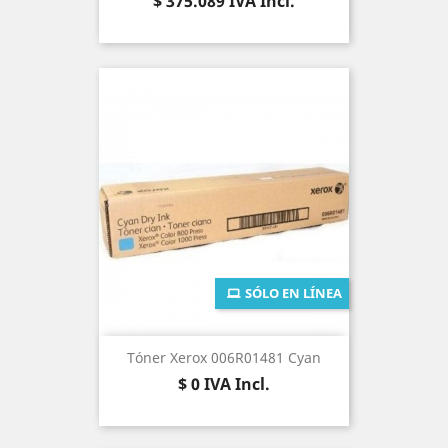
Precio
$ 375.089
IVA Incl.
SÓLO EN LÍNEA
Tóner Xerox 006R01481 Cyan
Precio
$ 0
IVA Incl.