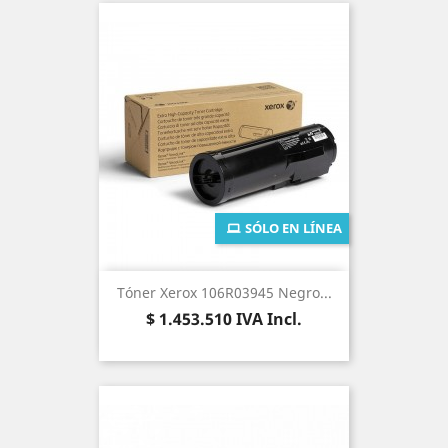
SÓLO EN LÍNEA
Tóner Xerox 106R03945 Negro...
Precio
$ 1.453.510
IVA Incl.