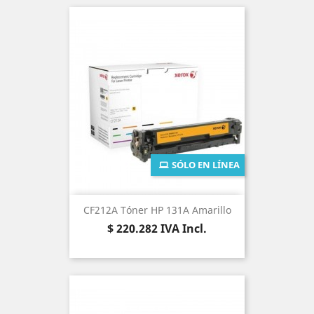
SÓLO EN LÍNEA
CF212A Tóner HP 131A Amarillo
Precio
$ 220.282
IVA Incl.