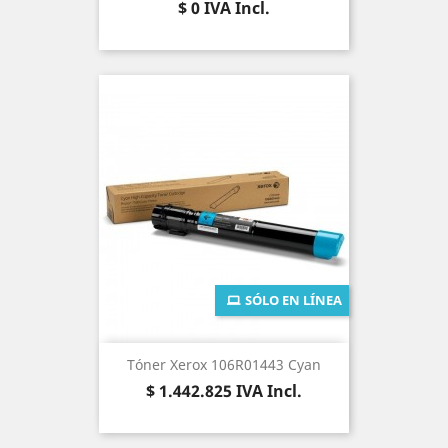
Precio
$ 0
IVA Incl.
SÓLO EN LÍNEA
Tóner Xerox 106R01443 Cyan
Precio
$ 1.442.825
IVA Incl.