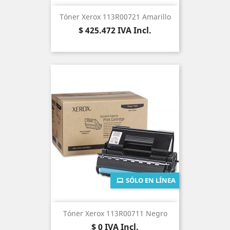
Tóner Xerox 113R00721 Amarillo
Precio
$ 425.472
IVA Incl.
SÓLO EN LÍNEA
Tóner Xerox 113R00711 Negro
Precio
$ 0
IVA Incl.