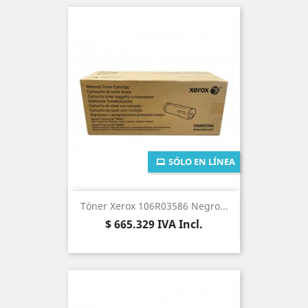
SÓLO EN LÍNEA
Tóner Xerox 106R03586 Negro...
Precio
$ 665.329
IVA Incl.