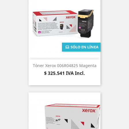
SÓLO EN LÍNEA
Tóner Xerox 006R04825 Magenta
Precio
$ 325.541
IVA Incl.