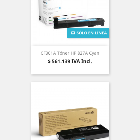
SÓLO EN LÍNEA
CF301A Tóner HP 827A Cyan
Precio
$ 561.139
IVA Incl.