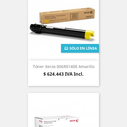
SÓLO EN LÍNEA
Tóner Xerox 006R01400 Amarillo
Precio
$ 624.443
IVA Incl.