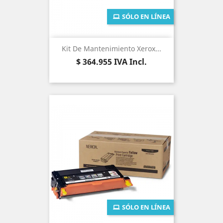
SÓLO EN LÍNEA
Kit De Mantenimiento Xerox...
Precio
$ 364.955
IVA Incl.
SÓLO EN LÍNEA