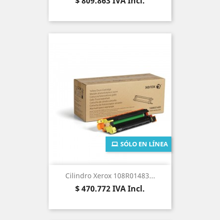
Precio
$ 809.863
IVA Incl.
SÓLO EN LÍNEA
Cilindro Xerox 108R01483...
Precio
$ 470.772
IVA Incl.