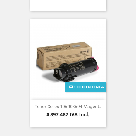
SÓLO EN LÍNEA
Tóner Xerox 106R03694 Magenta
Precio
$ 897.482
IVA Incl.