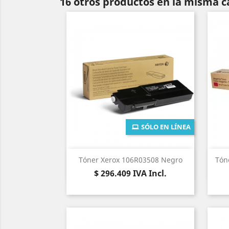
16 otros productos en la misma c
SÓLO EN LÍNEA
Vista rápida

Tóner Xerox 106R03508 Negro
Tón
Precio
$ 296.409
IVA Incl.