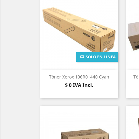
SÓLO EN LÍNEA
Vista rápida

Tóner Xerox 106R01440 Cyan
Tó
Precio
$ 0
IVA Incl.