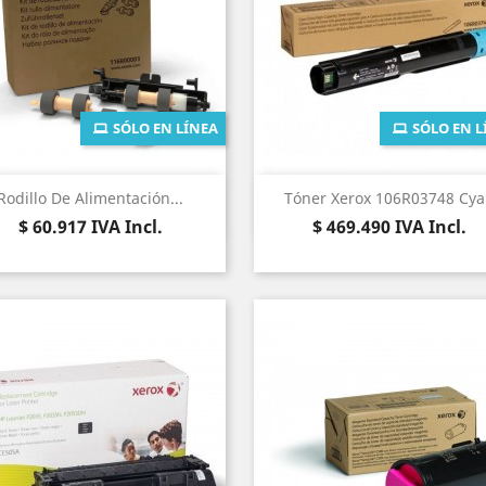
SÓLO EN LÍNEA
SÓLO EN L
Vista rápida
Vista rápida


Rodillo De Alimentación...
Tóner Xerox 106R03748 Cy
Precio
Precio
$ 60.917
IVA Incl.
$ 469.490
IVA Incl.