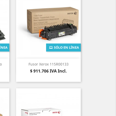
ÍNEA
SÓLO EN LÍNEA
Vista rápida

o
Fusor Xerox 115R00133
Precio
$ 911.706
IVA Incl.