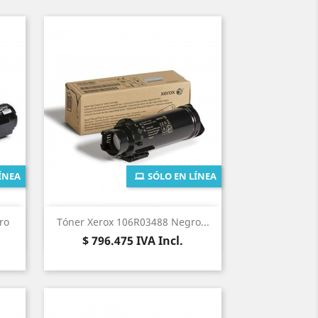
ÍNEA
SÓLO EN LÍNEA
Vista rápida

ro
Tóner Xerox 106R03488 Negro...
Precio
$ 796.475
IVA Incl.