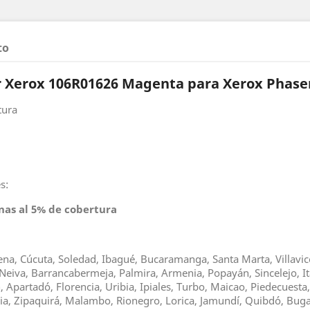
to
 Xerox 106R01626 Magenta para Xerox Phase
tura
s:
nas al 5% de cobertura
gena, Cúcuta, Soledad, Ibagué, Bucaramanga, Santa Marta, Villavice
Neiva, Barrancabermeja, Palmira, Armenia, Popayán, Sincelejo, It
Apartadó, Florencia, Uribia, Ipiales, Turbo, Maicao, Piedecuesta
asia, Zipaquirá, Malambo, Rionegro, Lorica, Jamundí, Quibdó, Bu