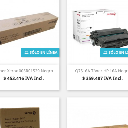
SÓLO EN LÍNEA
SÓLO EN L
Vista rápida
Vista rápida


ner Xerox 006R01529 Negro
Q7516A Tóner HP 16A Negr
Precio
Precio
$ 453.416
IVA Incl.
$ 359.487
IVA Incl.