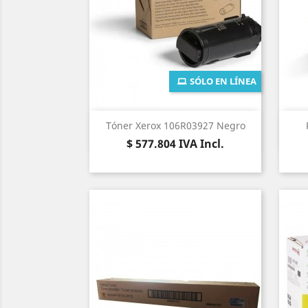
SÓLO EN LÍNEA
Vista rápida

Tóner Xerox 106R03927 Negro
Precio
$ 577.804
IVA Incl.