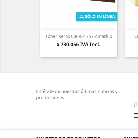
SÓLO EN LÍNEA
Vista rápida

Tóner Xerox 006R01757 Amarillo
C
Precio
$ 730.056
IVA Incl.
Entérate de nuestras últimas noticias y
promociones
¡T