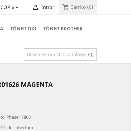
shopping_cart


Carrito
(0)
COP $
Entrar
RA
TÓNER OKI
TÓNER BROTHER

R01626 MAGENTA
rox Phaser 7800
 5% de cobertura