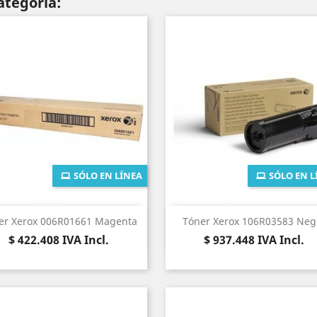
ategoría:
SÓLO EN LÍNEA
SÓLO EN L
Vista rápida
Vista rápida


er Xerox 006R01661 Magenta
Tóner Xerox 106R03583 Neg
Precio
Precio
$ 422.408
IVA Incl.
$ 937.448
IVA Incl.