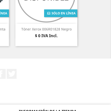
ÍNEA
SÓLO EN LÍNEA
Vista rápida

nta
Tóner Xerox 006R01828 Negro
Precio
$ 0
IVA Incl.
Facebook
Twitter