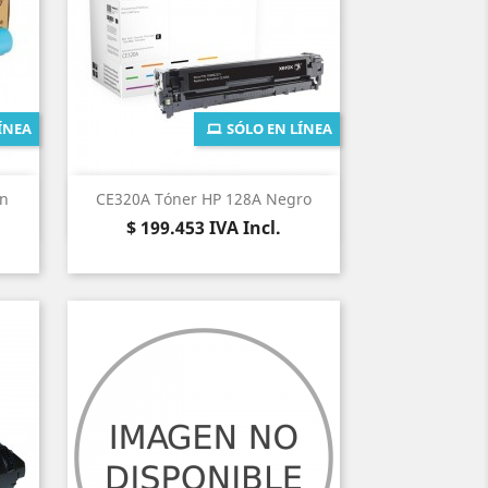
ÍNEA
SÓLO EN LÍNEA
Vista rápida

an
CE320A Tóner HP 128A Negro
Precio
$ 199.453
IVA Incl.