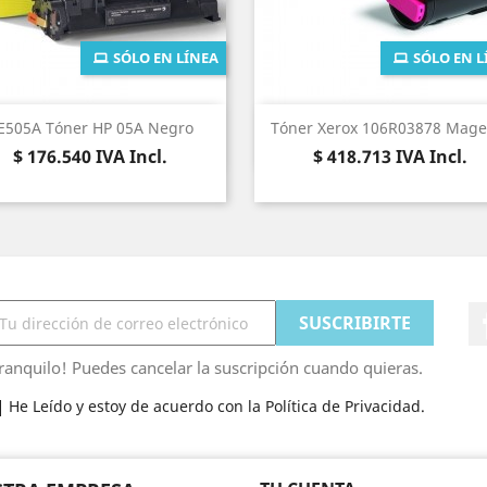
SÓLO EN LÍNEA
SÓLO EN L
Vista rápida
Vista rápida


E505A Tóner HP 05A Negro
Tóner Xerox 106R03878 Mage
Precio
Precio
$ 176.540
IVA Incl.
$ 418.713
IVA Incl.
ranquilo! Puedes cancelar la suscripción cuando quieras.
He Leído y estoy de acuerdo con la Política de Privacidad.