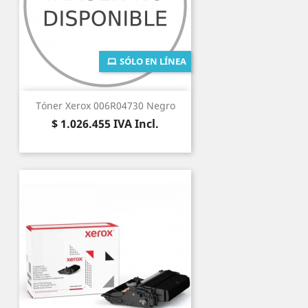
SÓLO EN LÍNEA
Tóner Xerox 006R04730 Negro
Precio
$ 1.026.455
IVA Incl.