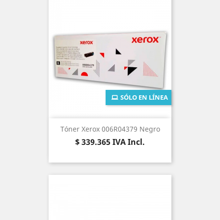
SÓLO EN LÍNEA
Tóner Xerox 006R04379 Negro
Precio
$ 339.365
IVA Incl.