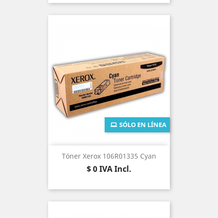
SÓLO EN LÍNEA
Tóner Xerox 106R01335 Cyan
Precio
$ 0
IVA Incl.