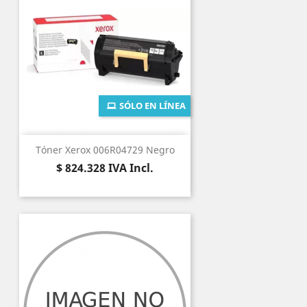
SÓLO EN LÍNEA
Tóner Xerox 006R04729 Negro
Precio
$ 824.328
IVA Incl.