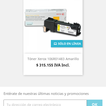
SÓLO EN LÍNEA
Tóner Xerox 106R01483 Amarillo
Precio
$ 315.155
IVA Incl.
Entérate de nuestras últimas noticias y promociones