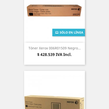
SÓLO EN LÍNEA
Tóner Xerox 006R01509 Negro...
Precio
$ 428.539
IVA Incl.