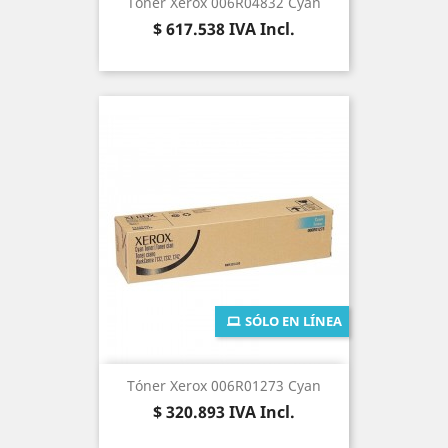
Tóner Xerox 006R04832 Cyan
Precio
$ 617.538
IVA Incl.
SÓLO EN LÍNEA
Tóner Xerox 006R01273 Cyan
Precio
$ 320.893
IVA Incl.