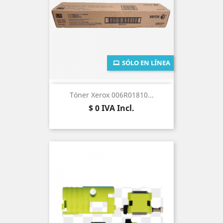
SÓLO EN LÍNEA
Tóner Xerox 006R01810...
Precio
$ 0
IVA Incl.