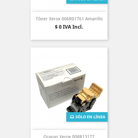
Tóner Xerox 006R01761 Amarillo
Precio
$ 0
IVA Incl.
SÓLO EN LÍNEA
Grapas Xerox 008R13177