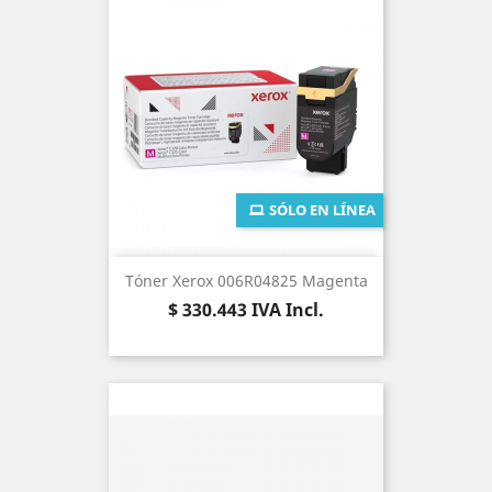
SÓLO EN LÍNEA
Tóner Xerox 006R04825 Magenta
Precio
$ 330.443
IVA Incl.