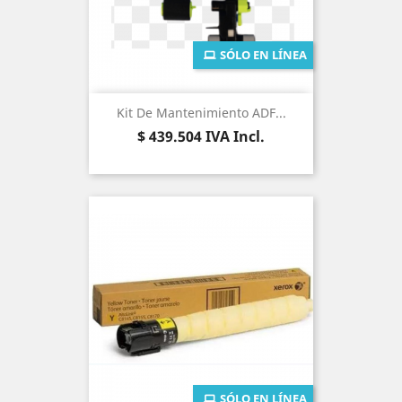
SÓLO EN LÍNEA
Kit De Mantenimiento ADF...
Precio
$ 439.504
IVA Incl.
SÓLO EN LÍNEA