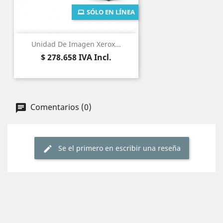
SÓLO EN LÍNEA
Unidad De Imagen Xerox...
Precio
$ 278.658
IVA Incl.
Comentarios (0)
Se el primero en escribir una reseña