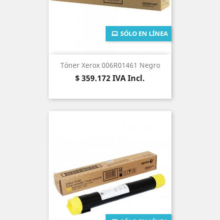
SÓLO EN LÍNEA
Tóner Xerox 006R01461 Negro
Precio
$ 359.172
IVA Incl.