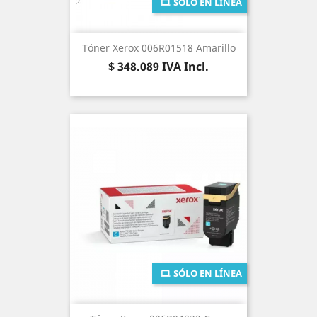
SÓLO EN LÍNEA
Tóner Xerox 006R01518 Amarillo
Precio
$ 348.089
IVA Incl.
SÓLO EN LÍNEA