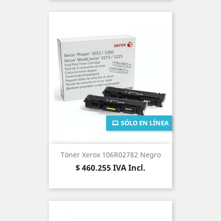
SÓLO EN LÍNEA
Tóner Xerox 106R02782 Negro
Precio
$ 460.255
IVA Incl.