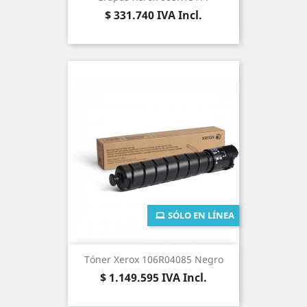
Precio
$ 331.740
IVA Incl.
SÓLO EN LÍNEA
Tóner Xerox 106R04085 Negro
Precio
$ 1.149.595
IVA Incl.