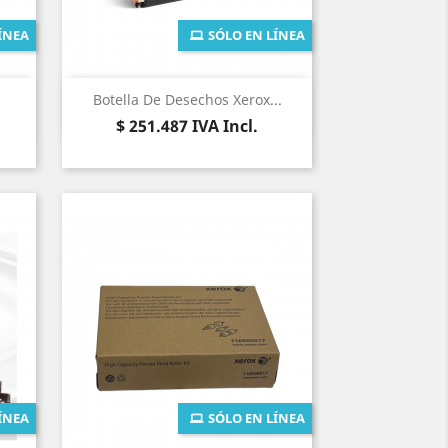
ÍNEA
SÓLO EN LÍNEA
Vista rápida

Botella De Desechos Xerox...
Precio
$ 251.487
IVA Incl.
ÍNEA
SÓLO EN LÍNEA