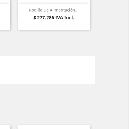
Vista rápida

Rodillo De Alimentación...
Precio
$ 277.286
IVA Incl.