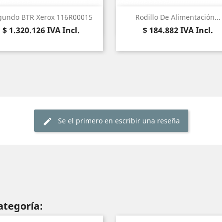
Vista rápida
Vista rápida


gundo BTR Xerox 116R00015
Rodillo De Alimentación...
Precio
Precio
$ 1.320.126
IVA Incl.
$ 184.882
IVA Incl.
Se el primero en escribir una reseña
ategoría: