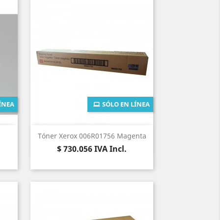
ÍNEA
SÓLO EN LÍNEA
Vista rápida

.
Tóner Xerox 006R01756 Magenta
Precio
$ 730.056
IVA Incl.