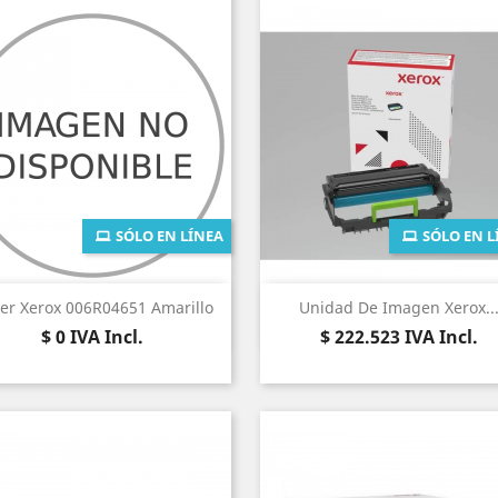
SÓLO EN LÍNEA
SÓLO EN L
Vista rápida
Vista rápida


er Xerox 006R04651 Amarillo
Unidad De Imagen Xerox..
Precio
Precio
$ 0
IVA Incl.
$ 222.523
IVA Incl.