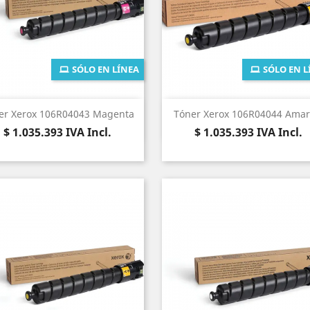
SÓLO EN LÍNEA
SÓLO EN L
Vista rápida
Vista rápida


er Xerox 106R04043 Magenta
Tóner Xerox 106R04044 Amari
Precio
Precio
$ 1.035.393
IVA Incl.
$ 1.035.393
IVA Incl.