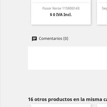
Vista rápida

Fusor Xerox 115R00143
Se
Precio
$ 0
IVA Incl.
Comentarios (0)
16 otros productos en la misma c