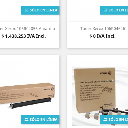
SÓLO EN LÍNEA
SÓLO EN L
Vista rápida
Vista rápida


er Xerox 106R04056 Amarillo
Tóner Xerox 106R04646
Precio
Precio
$ 1.438.253
IVA Incl.
$ 0
IVA Incl.
SÓLO EN LÍNEA
SÓLO EN L