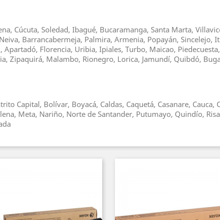
gena, Cúcuta, Soledad, Ibagué, Bucaramanga, Santa Marta, Villavice
Neiva, Barrancabermeja, Palmira, Armenia, Popayán, Sincelejo, It
Apartadó, Florencia, Uribia, Ipiales, Turbo, Maicao, Piedecuesta
asia, Zipaquirá, Malambo, Rionegro, Lorica, Jamundí, Quibdó, Bu
trito Capital, Bolívar, Boyacá, Caldas, Caquetá, Casanare, Cauca
alena, Meta, Nariño, Norte de Santander, Putumayo, Quindío, Risa
hada