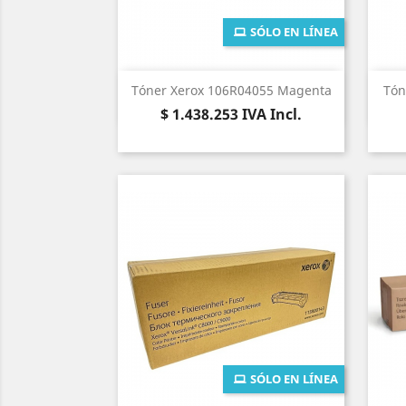
SÓLO EN LÍNEA
Vista rápida

Tóner Xerox 106R04055 Magenta
Tón
Precio
$ 1.438.253
IVA Incl.
SÓLO EN LÍNEA