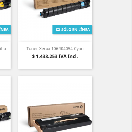
ÍNEA
SÓLO EN LÍNEA
Vista rápida

llo
Tóner Xerox 106R04054 Cyan
Precio
$ 1.438.253
IVA Incl.