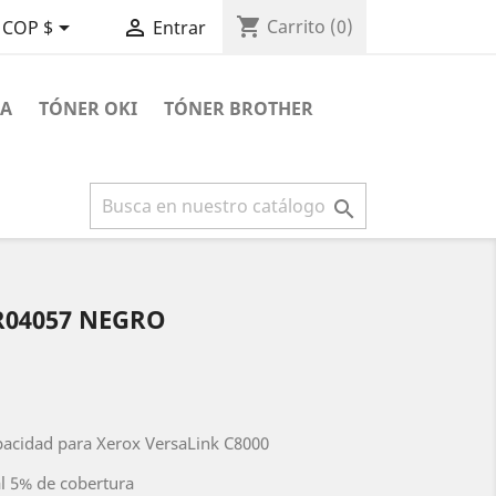
shopping_cart


Carrito
(0)
COP $
Entrar
RA
TÓNER OKI
TÓNER BROTHER

R04057 NEGRO
pacidad para Xerox VersaLink C8000
l 5% de cobertura