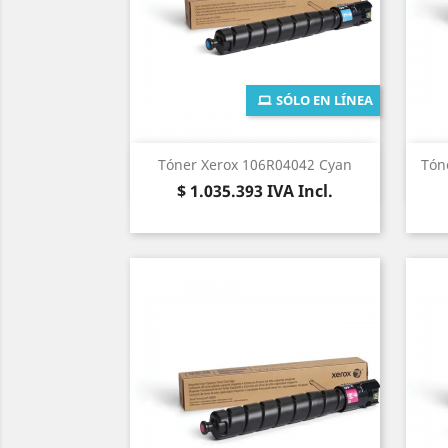
SÓLO EN LÍNEA
Vista rápida

Tóner Xerox 106R04042 Cyan
Tón
Precio
$ 1.035.393
IVA Incl.