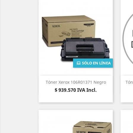
SÓLO EN LÍNEA
Vista rápida

Tóner Xerox 106R01371 Negro
Tón
Precio
$ 939.570
IVA Incl.