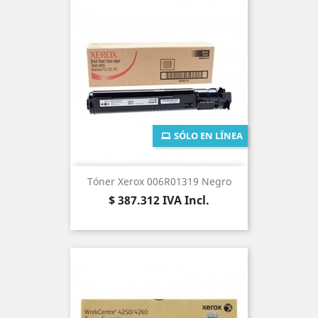
SÓLO EN LÍNEA
Tóner Xerox 006R01319 Negro
Precio
$ 387.312
IVA Incl.