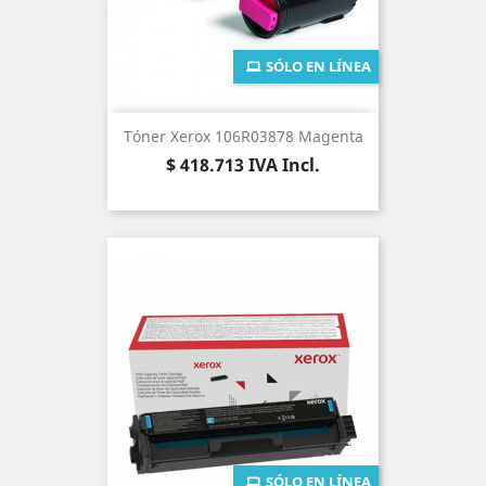
SÓLO EN LÍNEA
Tóner Xerox 106R03878 Magenta
Precio
$ 418.713
IVA Incl.
SÓLO EN LÍNEA