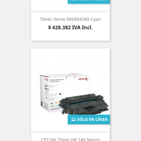
Tóner Xerox 006R04388 Cyan
Precio
$ 428.382
IVA Incl.
SÓLO EN LÍNEA
CF214X Tóner HP 14X Negro