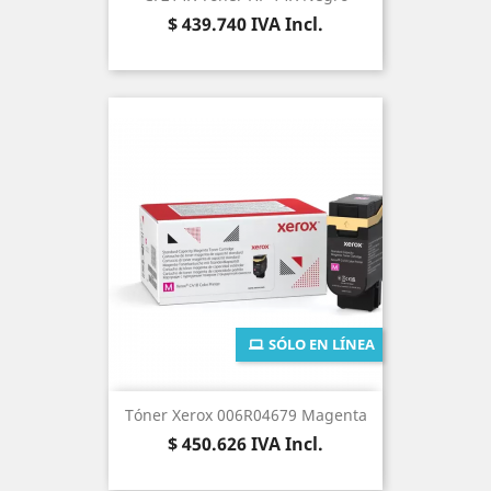
Precio
$ 439.740
IVA Incl.
SÓLO EN LÍNEA
Tóner Xerox 006R04679 Magenta
Precio
$ 450.626
IVA Incl.