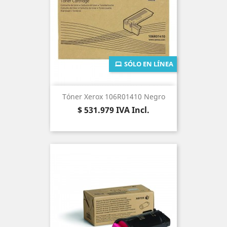
SÓLO EN LÍNEA
Tóner Xerox 106R01410 Negro
Precio
$ 531.979
IVA Incl.