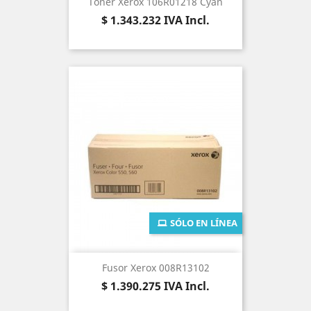
Tóner Xerox 106R01218 Cyan
Precio
$ 1.343.232
IVA Incl.
SÓLO EN LÍNEA
Fusor Xerox 008R13102
Precio
$ 1.390.275
IVA Incl.