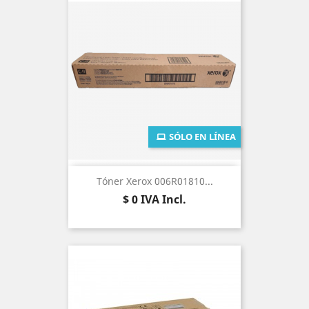
SÓLO EN LÍNEA
Tóner Xerox 006R01810...
Precio
$ 0
IVA Incl.