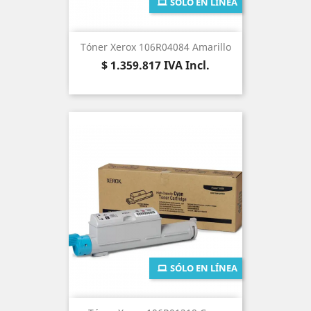
SÓLO EN LÍNEA
Tóner Xerox 106R04084 Amarillo
Precio
$ 1.359.817
IVA Incl.
SÓLO EN LÍNEA