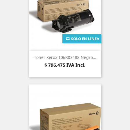
SÓLO EN LÍNEA
Tóner Xerox 106R03488 Negro...
Precio
$ 796.475
IVA Incl.