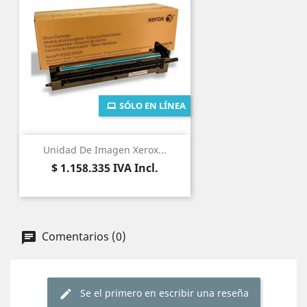
SÓLO EN LÍNEA
Unidad De Imagen Xerox...
Precio
$ 1.158.335
IVA Incl.
Comentarios (0)
Se el primero en escribir una reseña