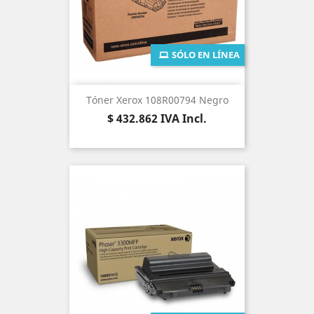
SÓLO EN LÍNEA
Tóner Xerox 108R00794 Negro
Precio
$ 432.862
IVA Incl.