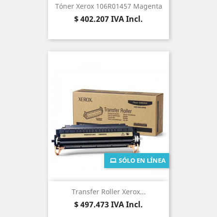
Tóner Xerox 106R01457 Magenta
Precio
$ 402.207
IVA Incl.
SÓLO EN LÍNEA
Transfer Roller Xerox...
Precio
$ 497.473
IVA Incl.