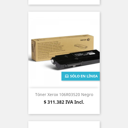
SÓLO EN LÍNEA
Tóner Xerox 106R03520 Negro
Precio
$ 311.382
IVA Incl.