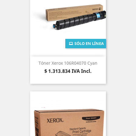
SÓLO EN LÍNEA
Tóner Xerox 106R04070 Cyan
Precio
$ 1.313.834
IVA Incl.