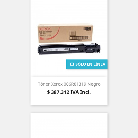
SÓLO EN LÍNEA
Tóner Xerox 006R01319 Negro
Precio
$ 387.312
IVA Incl.