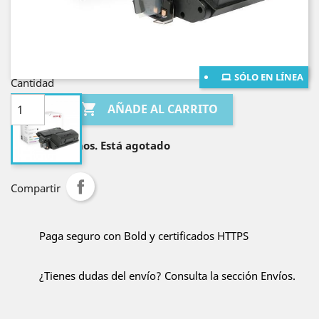
¡Envío gratis en Bogotá!
¡Envío gratis al resto de Colombia por compras
mayores a $400.000!
SÓLO EN LÍNEA
Cantidad

AÑADE AL CARRITO

Lo sentimos. Está agotado
Compartir
Paga seguro con Bold y certificados HTTPS
¿Tienes dudas del envío? Consulta la sección Envíos.