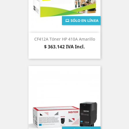
SÓLO EN LÍNEA
CF412A Tóner HP 410A Amarillo
Precio
$ 363.142
IVA Incl.