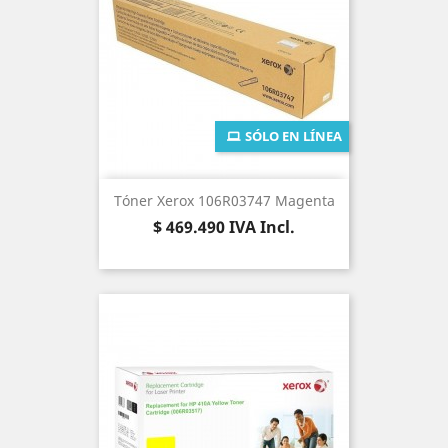
SÓLO EN LÍNEA
Tóner Xerox 106R03747 Magenta
Precio
$ 469.490
IVA Incl.