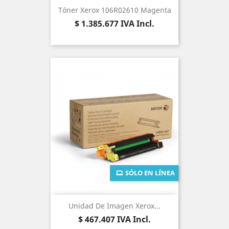
Tóner Xerox 106R02610 Magenta
Precio
$ 1.385.677
IVA Incl.
SÓLO EN LÍNEA
Unidad De Imagen Xerox...
Precio
$ 467.407
IVA Incl.