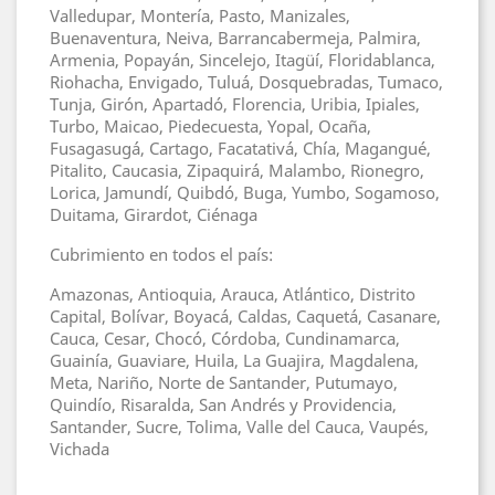
Valledupar, Montería, Pasto, Manizales,
Buenaventura, Neiva, Barrancabermeja, Palmira,
Armenia, Popayán, Sincelejo, Itagüí, Floridablanca,
Riohacha, Envigado, Tuluá, Dosquebradas, Tumaco,
Tunja, Girón, Apartadó, Florencia, Uribia, Ipiales,
Turbo, Maicao, Piedecuesta, Yopal, Ocaña,
Fusagasugá, Cartago, Facatativá, Chía, Magangué,
Pitalito, Caucasia, Zipaquirá, Malambo, Rionegro,
Lorica, Jamundí, Quibdó, Buga, Yumbo, Sogamoso,
Duitama, Girardot, Ciénaga
Cubrimiento en todos el país:
Amazonas, Antioquia, Arauca, Atlántico, Distrito
Capital, Bolívar, Boyacá, Caldas, Caquetá, Casanare,
Cauca, Cesar, Chocó, Córdoba, Cundinamarca,
Guainía, Guaviare, Huila, La Guajira, Magdalena,
Meta, Nariño, Norte de Santander, Putumayo,
Quindío, Risaralda, San Andrés y Providencia,
Santander, Sucre, Tolima, Valle del Cauca, Vaupés,
Vichada