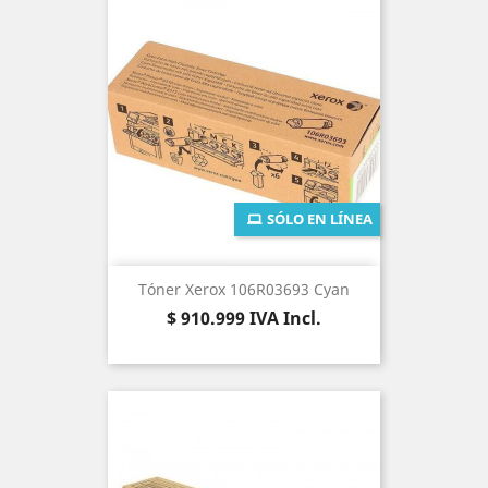
SÓLO EN LÍNEA
Tóner Xerox 106R03693 Cyan
Precio
$ 910.999
IVA Incl.