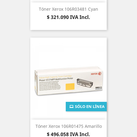
Tóner Xerox 106R03481 Cyan
Precio
$ 321.090
IVA Incl.
SÓLO EN LÍNEA
Tóner Xerox 106R01475 Amarillo
Precio
$ 496.058
IVA Incl.