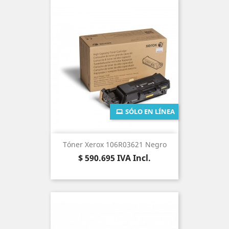
SÓLO EN LÍNEA
Tóner Xerox 106R03621 Negro
Precio
$ 590.695
IVA Incl.