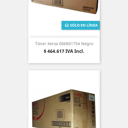
SÓLO EN LÍNEA
Tóner Xerox 006R01754 Negro
Precio
$ 464.617
IVA Incl.