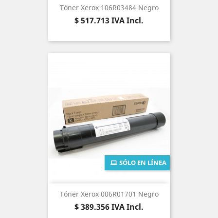
Tóner Xerox 106R03484 Negro
Precio
$ 517.713
IVA Incl.
SÓLO EN LÍNEA
Tóner Xerox 006R01701 Negro
Precio
$ 389.356
IVA Incl.