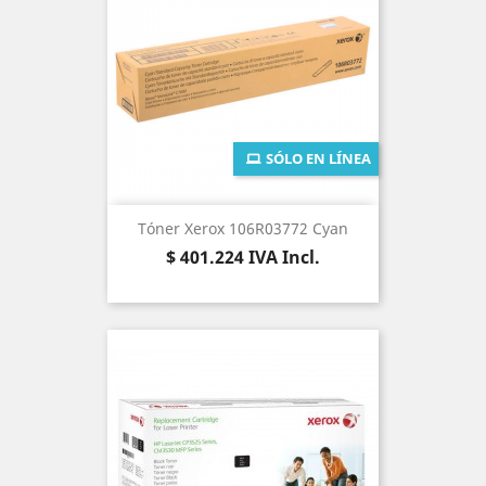
SÓLO EN LÍNEA
Tóner Xerox 106R03772 Cyan
Precio
$ 401.224
IVA Incl.