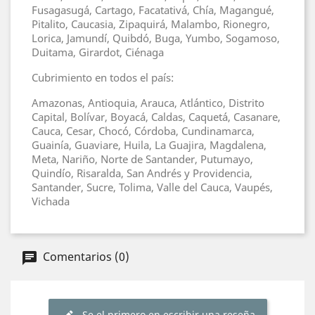
Fusagasugá, Cartago, Facatativá, Chía, Magangué,
Pitalito, Caucasia, Zipaquirá, Malambo, Rionegro,
Lorica, Jamundí, Quibdó, Buga, Yumbo, Sogamoso,
Duitama, Girardot, Ciénaga
Cubrimiento en todos el país:
Amazonas, Antioquia, Arauca, Atlántico, Distrito
Capital, Bolívar, Boyacá, Caldas, Caquetá, Casanare,
Cauca, Cesar, Chocó, Córdoba, Cundinamarca,
Guainía, Guaviare, Huila, La Guajira, Magdalena,
Meta, Nariño, Norte de Santander, Putumayo,
Quindío, Risaralda, San Andrés y Providencia,
Santander, Sucre, Tolima, Valle del Cauca, Vaupés,
Vichada
Comentarios (0)
Se el primero en escribir una reseña