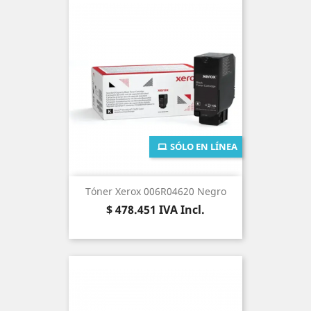
SÓLO EN LÍNEA
Tóner Xerox 006R04620 Negro
Precio
$ 478.451
IVA Incl.