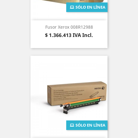
SÓLO EN LÍNEA
Fusor Xerox 008R12988
Precio
$ 1.366.413
IVA Incl.
SÓLO EN LÍNEA