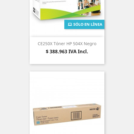
SÓLO EN LÍNEA
CE250X Tóner HP 504X Negro
Precio
$ 388.963
IVA Incl.