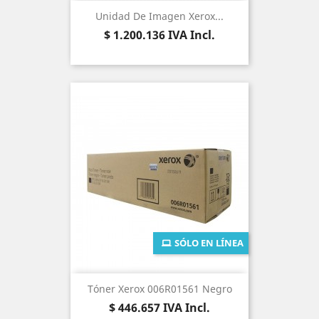
Unidad De Imagen Xerox...
Precio
$ 1.200.136
IVA Incl.
SÓLO EN LÍNEA
Tóner Xerox 006R01561 Negro
Precio
$ 446.657
IVA Incl.