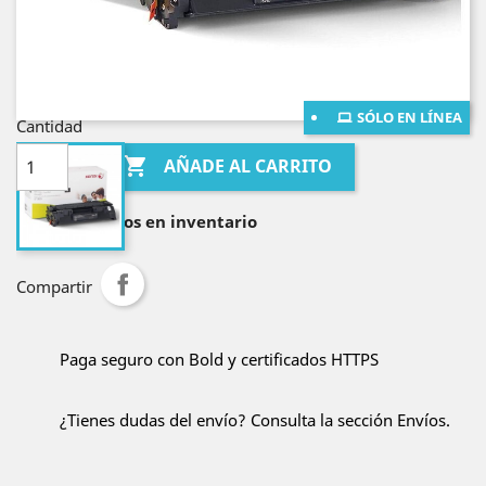
¡Envío gratis en Bogotá!
¡Envío gratis al resto de Colombia por compras
mayores a $400.000!
SÓLO EN LÍNEA
Cantidad

AÑADE AL CARRITO

Lo tenemos en inventario
Compartir
Paga seguro con Bold y certificados HTTPS
¿Tienes dudas del envío? Consulta la sección Envíos.