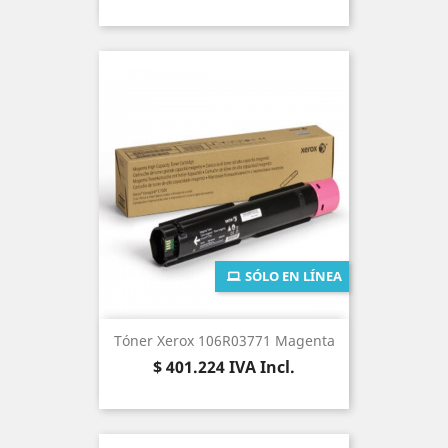
SÓLO EN LÍNEA
Tóner Xerox 106R03771 Magenta
Precio
$ 401.224
IVA Incl.