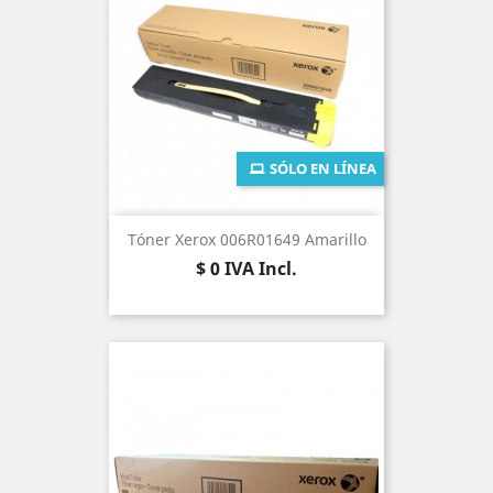
SÓLO EN LÍNEA
Tóner Xerox 006R01649 Amarillo
Precio
$ 0
IVA Incl.