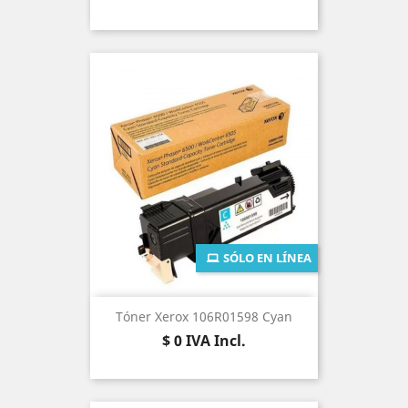
SÓLO EN LÍNEA
Tóner Xerox 106R01598 Cyan
Precio
$ 0
IVA Incl.