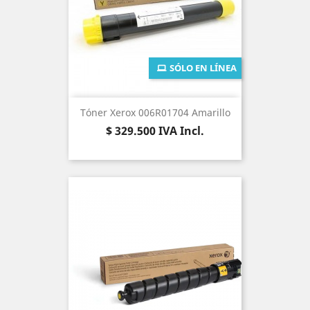
SÓLO EN LÍNEA
Tóner Xerox 006R01704 Amarillo
Precio
$ 329.500
IVA Incl.