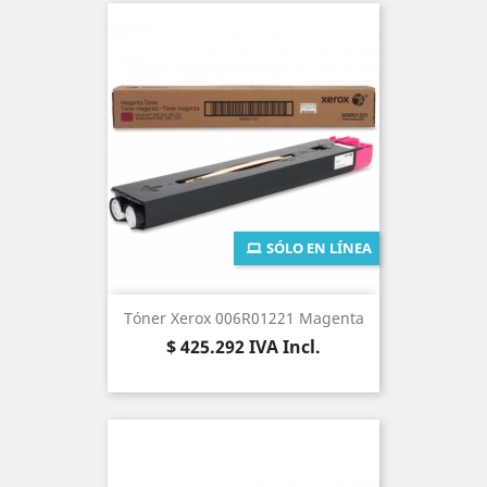
SÓLO EN LÍNEA
Tóner Xerox 006R01221 Magenta
Precio
$ 425.292
IVA Incl.