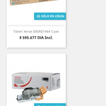
SÓLO EN LÍNEA
Tóner Xerox 006R01464 Cyan
Precio
$ 595.677
IVA Incl.