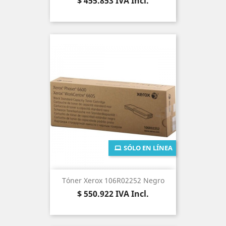
Precio
$ 455.853
IVA Incl.
SÓLO EN LÍNEA
Tóner Xerox 106R02252 Negro
Precio
$ 550.922
IVA Incl.