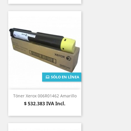
SÓLO EN LÍNEA
Tóner Xerox 006R01462 Amarillo
Precio
$ 532.383
IVA Incl.