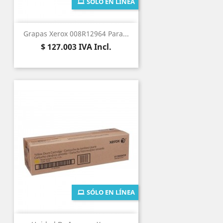
SÓLO EN LÍNEA
Grapas Xerox 008R12964 Para...
Precio
$ 127.003
IVA Incl.
SÓLO EN LÍNEA