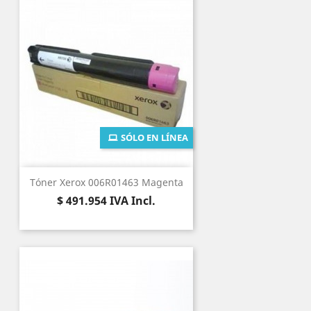
SÓLO EN LÍNEA
Tóner Xerox 006R01463 Magenta
Precio
$ 491.954
IVA Incl.