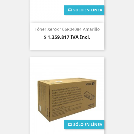
SÓLO EN LÍNEA
Tóner Xerox 106R04084 Amarillo
Precio
$ 1.359.817
IVA Incl.
SÓLO EN LÍNEA