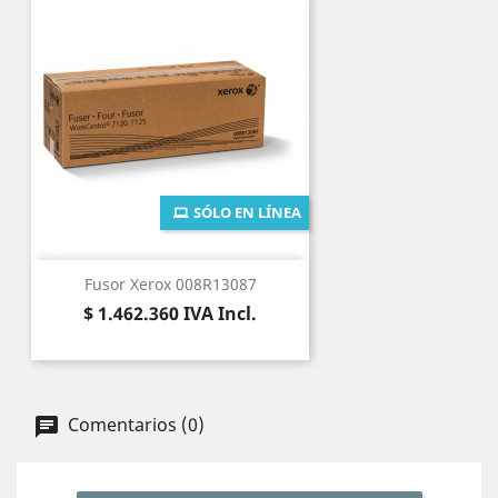
SÓLO EN LÍNEA
Fusor Xerox 008R13087
Precio
$ 1.462.360
IVA Incl.
Comentarios (0)