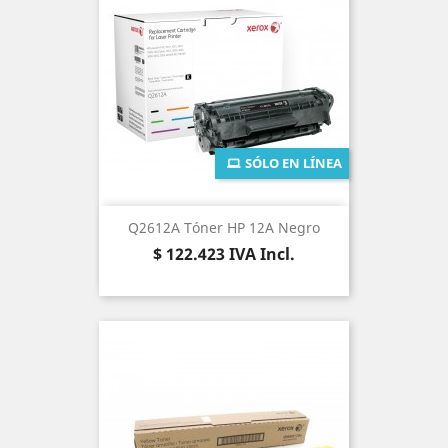
SÓLO EN LÍNEA
Q2612A Tóner HP 12A Negro
Precio
$ 122.423
IVA Incl.