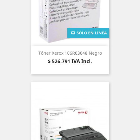
SÓLO EN LÍNEA
Tóner Xerox 106R03048 Negro
Precio
$ 526.791
IVA Incl.