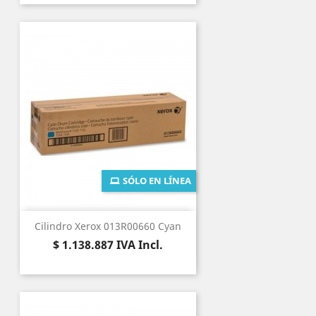
SÓLO EN LÍNEA
Cilindro Xerox 013R00660 Cyan
Precio
$ 1.138.887
IVA Incl.