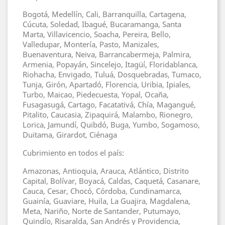
Bogotá, Medellín, Cali, Barranquilla, Cartagena,
Cúcuta, Soledad, Ibagué, Bucaramanga, Santa
Marta, Villavicencio, Soacha, Pereira, Bello,
Valledupar, Montería, Pasto, Manizales,
Buenaventura, Neiva, Barrancabermeja, Palmira,
Armenia, Popayán, Sincelejo, Itagüí, Floridablanca,
Riohacha, Envigado, Tuluá, Dosquebradas, Tumaco,
Tunja, Girón, Apartadó, Florencia, Uribia, Ipiales,
Turbo, Maicao, Piedecuesta, Yopal, Ocaña,
Fusagasugá, Cartago, Facatativá, Chía, Magangué,
Pitalito, Caucasia, Zipaquirá, Malambo, Rionegro,
Lorica, Jamundí, Quibdó, Buga, Yumbo, Sogamoso,
Duitama, Girardot, Ciénaga
Cubrimiento en todos el país:
Amazonas, Antioquia, Arauca, Atlántico, Distrito
Capital, Bolívar, Boyacá, Caldas, Caquetá, Casanare,
Cauca, Cesar, Chocó, Córdoba, Cundinamarca,
Guainía, Guaviare, Huila, La Guajira, Magdalena,
Meta, Nariño, Norte de Santander, Putumayo,
Quindío, Risaralda, San Andrés y Providencia,