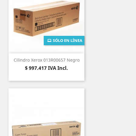
SÓLO EN LÍNEA
Cilindro Xerox 013R00657 Negro
Precio
$ 997.417
IVA Incl.