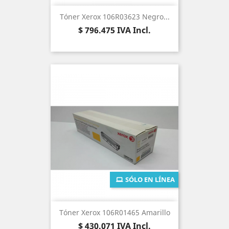
Tóner Xerox 106R03623 Negro...
Precio
$ 796.475
IVA Incl.
SÓLO EN LÍNEA
Tóner Xerox 106R01465 Amarillo
Precio
$ 430.071
IVA Incl.