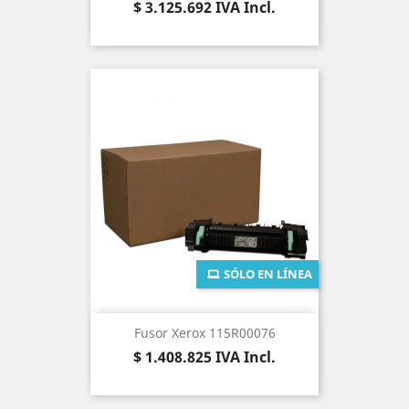
Precio
$ 3.125.692
IVA Incl.
SÓLO EN LÍNEA
Fusor Xerox 115R00076
Precio
$ 1.408.825
IVA Incl.