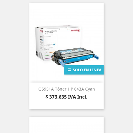
SÓLO EN LÍNEA
Q5951A Tóner HP 643A Cyan
Precio
$ 373.635
IVA Incl.