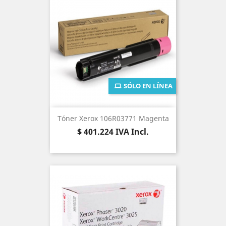
SÓLO EN LÍNEA
Tóner Xerox 106R03771 Magenta
Precio
$ 401.224
IVA Incl.