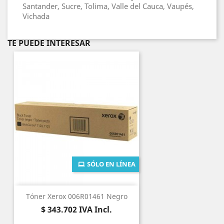
Santander, Sucre, Tolima, Valle del Cauca, Vaupés,
Vichada
TE PUEDE INTERESAR
SÓLO EN LÍNEA
Tóner Xerox 006R01461 Negro
Precio
$ 343.702
IVA Incl.