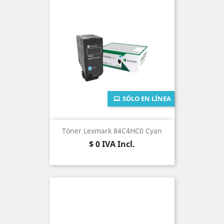
SÓLO EN LÍNEA
Tóner Lexmark 84C4HC0 Cyan
Precio
$ 0
IVA Incl.