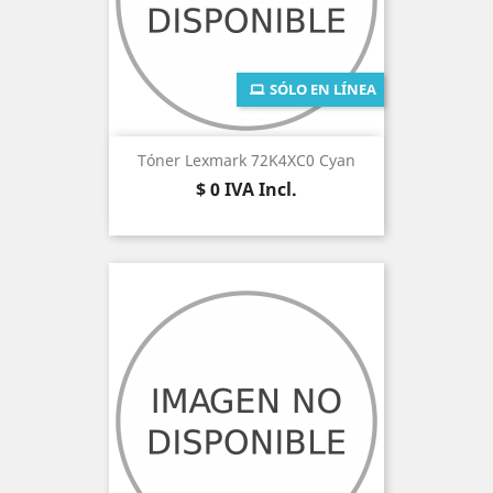
SÓLO EN LÍNEA
Tóner Lexmark 72K4XC0 Cyan
Precio
$ 0
IVA Incl.