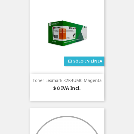
SÓLO EN LÍNEA
Tóner Lexmark 82K4UM0 Magenta
Precio
$ 0
IVA Incl.