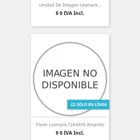
Unidad De Imagen Lexmark...
Precio
$ 0
IVA Incl.
SÓLO EN LÍNEA
Tóner Lexmark 72K4XY0 Amarillo
Precio
$ 0
IVA Incl.