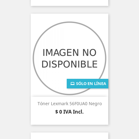
SÓLO EN LÍNEA
Tóner Lexmark 56F0UA0 Negro
Precio
$ 0
IVA Incl.