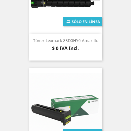
SÓLO EN LÍNEA
Tóner Lexmark 85D0HY0 Amarillo
Precio
$ 0
IVA Incl.