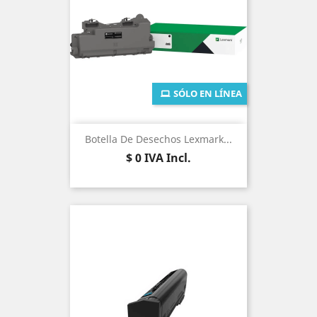
SÓLO EN LÍNEA
Botella De Desechos Lexmark...
Precio
$ 0
IVA Incl.