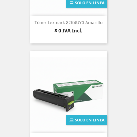
SÓLO EN LÍNEA
Tóner Lexmark 82K4UY0 Amarillo
Precio
$ 0
IVA Incl.
SÓLO EN LÍNEA