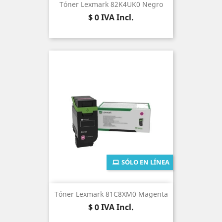
Tóner Lexmark 82K4UK0 Negro
Precio
$ 0
IVA Incl.
SÓLO EN LÍNEA
Tóner Lexmark 81C8XM0 Magenta
Precio
$ 0
IVA Incl.