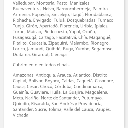
Valledupar, Montería, Pasto, Manizales,
Buenaventura, Neiva, Barrancabermeja, Palmira,
Armenia, Popayán, Sincelejo, Itagüí, Floridablanca,
Riohacha, Envigado, Tuluá, Dosquebradas, Tumaco,
Tunja, Girón, Apartadó, Florencia, Uribia, Ipiales,
Turbo, Maicao, Piedecuesta, Yopal, Ocaña,
Fusagasugá, Cartago, Facatativá, Chía, Magangué,
Pitalito, Caucasia, Zipaquirá, Malambo, Rionegro,
Lorica, Jamundí, Quibdó, Buga, Yumbo, Sogamoso,
Duitama, Girardot, Ciénaga
Cubrimiento en todos el país:
Amazonas, Antioquia, Arauca, Atlántico, Distrito
Capital, Bolívar, Boyacá, Caldas, Caquetá, Casanare,
Cauca, Cesar, Chocó, Córdoba, Cundinamarca,
Guainía, Guaviare, Huila, La Guajira, Magdalena,
Meta, Nariño, Norte de Santander, Putumayo,
Quindío, Risaralda, San Andrés y Providencia,
Santander, Sucre, Tolima, Valle del Cauca, Vaupés,
Vichada