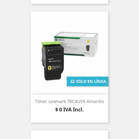
SÓLO EN LÍNEA
Tóner Lexmark 78C4UY0 Amarillo
Precio
$ 0
IVA Incl.