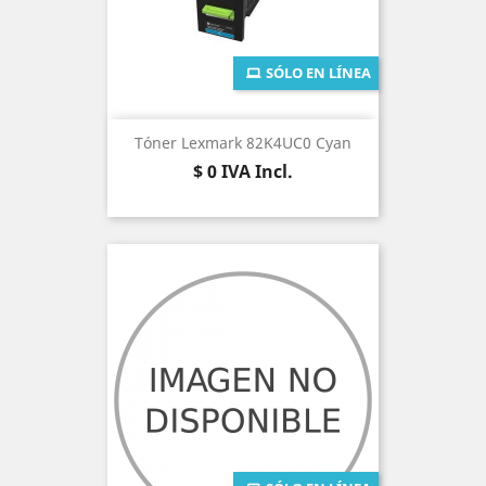
SÓLO EN LÍNEA
Tóner Lexmark 82K4UC0 Cyan
Precio
$ 0
IVA Incl.