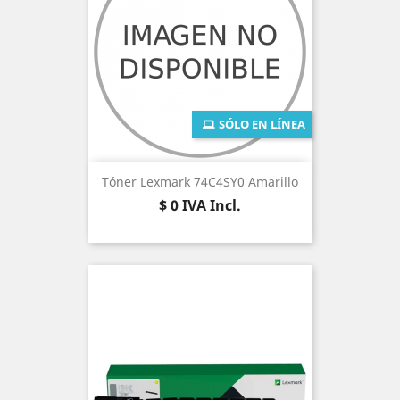
SÓLO EN LÍNEA
Tóner Lexmark 74C4SY0 Amarillo
Precio
$ 0
IVA Incl.