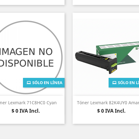
SÓLO EN LÍNEA
SÓLO EN L
Vista rápida
Vista rápida


ner Lexmark 71C8HC0 Cyan
Tóner Lexmark 82K4UY0 Amari
Precio
Precio
$ 0
IVA Incl.
$ 0
IVA Incl.