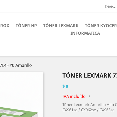
Divisa
EROX
TÓNER HP
TÓNER LEXMARK
TÓNER KYOCE
INFORMÁTICA
7L4HY0 Amarillo
TÓNER LEXMARK 7
$ 0
IVA incluído
*
Tóner Lexmark Amarillo Alta 
CX961se / CX962se / CX963se