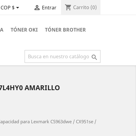
shopping_cart


Carrito
(0)
COP $
Entrar
RA
TÓNER OKI
TÓNER BROTHER

7L4HY0 AMARILLO
Capacidad para Lexmark CS963dwe / CX951se /