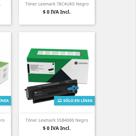
Vista rápida

.
Tóner Lexmark 78C4UK0 Negro
Precio
$ 0
IVA Incl.
ÍNEA
SÓLO EN LÍNEA
Vista rápida

ro
Tóner Lexmark 55B4000 Negro
Precio
$ 0
IVA Incl.