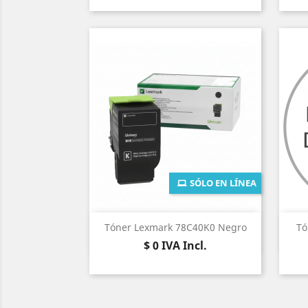
SÓLO EN LÍNEA
Vista rápida

Tóner Lexmark 78C40K0 Negro
Tó
Precio
$ 0
IVA Incl.