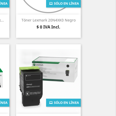
ÍNEA
SÓLO EN LÍNEA
Vista rápida

...
Tóner Lexmark 20N4XK0 Negro
Precio
$ 0
IVA Incl.
ÍNEA
SÓLO EN LÍNEA