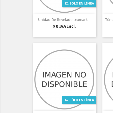
SÓLO EN LÍNEA
Vista rápida

Unidad De Revelado Lexmark...
Tón
Precio
$ 0
IVA Incl.
SÓLO EN LÍNEA