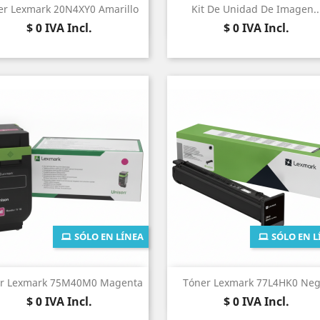
Vista rápida
Vista rápida


er Lexmark 20N4XY0 Amarillo
Kit De Unidad De Imagen..
Precio
Precio
$ 0
IVA Incl.
$ 0
IVA Incl.
SÓLO EN LÍNEA
SÓLO EN L
Vista rápida
Vista rápida


r Lexmark 75M40M0 Magenta
Tóner Lexmark 77L4HK0 Neg
Precio
Precio
$ 0
IVA Incl.
$ 0
IVA Incl.