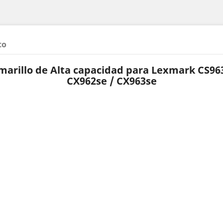
to
arillo de Alta capacidad para Lexmark CS963
CX962se / CX963se