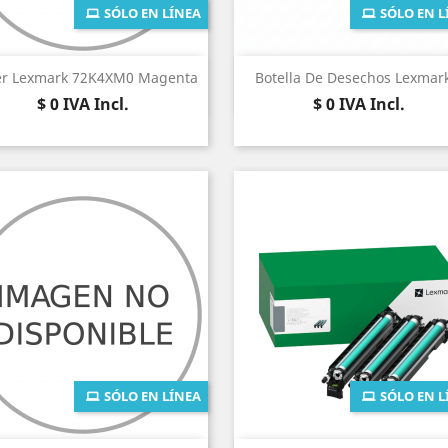
SÓLO EN LÍNEA
SÓLO EN L
Vista rápida
Vista rápida


er Lexmark 72K4XM0 Magenta
Botella De Desechos Lexmark
Precio
Precio
$ 0
IVA Incl.
$ 0
IVA Incl.
SÓLO EN LÍNEA
SÓLO EN L