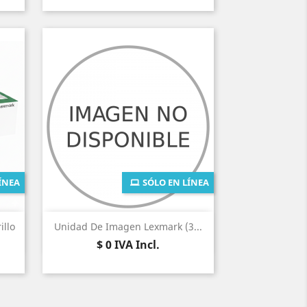
ÍNEA
SÓLO EN LÍNEA
Vista rápida

llo
Unidad De Imagen Lexmark (3...
Precio
$ 0
IVA Incl.