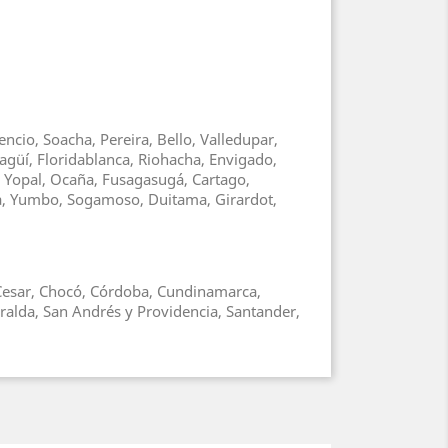
ncio, Soacha, Pereira, Bello, Valledupar,
agüí, Floridablanca, Riohacha, Envigado,
, Yopal, Ocaña, Fusagasugá, Cartago,
ga, Yumbo, Sogamoso, Duitama, Girardot,
, Cesar, Chocó, Córdoba, Cundinamarca,
ralda, San Andrés y Providencia, Santander,