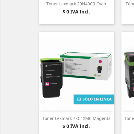
Vista rápida

Tóner Lexmark 20N40C0 Cyan
Tón
Precio
$ 0
IVA Incl.
SÓLO EN LÍNEA
Vista rápida

Tóner Lexmark 78C4XM0 Magenta
Tóne
Precio
$ 0
IVA Incl.