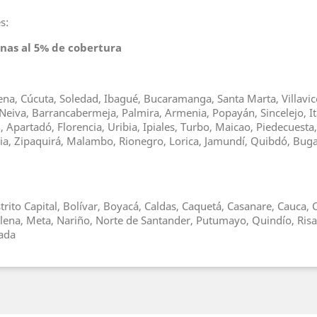
s:
inas al 5% de cobertura
gena, Cúcuta, Soledad, Ibagué, Bucaramanga, Santa Marta, Villavice
Neiva, Barrancabermeja, Palmira, Armenia, Popayán, Sincelejo, It
Apartadó, Florencia, Uribia, Ipiales, Turbo, Maicao, Piedecuesta
asia, Zipaquirá, Malambo, Rionegro, Lorica, Jamundí, Quibdó, Bu
trito Capital, Bolívar, Boyacá, Caldas, Caquetá, Casanare, Cauca
alena, Meta, Nariño, Norte de Santander, Putumayo, Quindío, Risa
hada