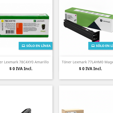
SÓLO EN LÍNEA
SÓLO EN L
Vista rápida
Vista rápida


er Lexmark 78C4XY0 Amarillo
Tóner Lexmark 77L4HM0 Mag
Precio
Precio
$ 0
IVA Incl.
$ 0
IVA Incl.