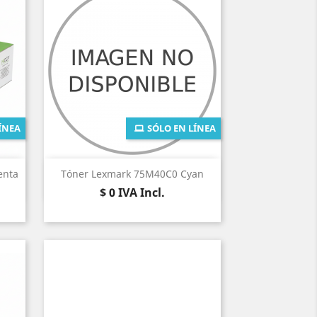
ÍNEA
SÓLO EN LÍNEA
Vista rápida

enta
Tóner Lexmark 75M40C0 Cyan
Precio
$ 0
IVA Incl.