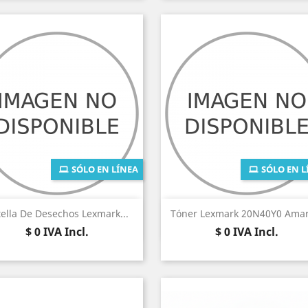
SÓLO EN LÍNEA
SÓLO EN L
Vista rápida
Vista rápida


ella De Desechos Lexmark...
Tóner Lexmark 20N40Y0 Amari
Precio
Precio
$ 0
IVA Incl.
$ 0
IVA Incl.