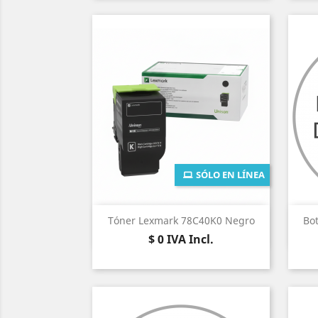
SÓLO EN LÍNEA
Vista rápida

Tóner Lexmark 78C40K0 Negro
Bot
Precio
$ 0
IVA Incl.