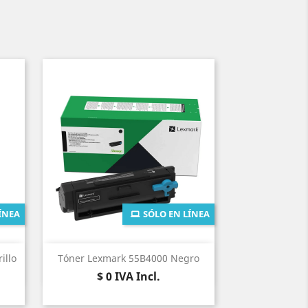
ÍNEA
SÓLO EN LÍNEA
Vista rápida

illo
Tóner Lexmark 55B4000 Negro
Precio
$ 0
IVA Incl.