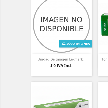
SÓLO EN LÍNEA
Vista rápida

Unidad De Imagen Lexmark...
Tón
Precio
$ 0
IVA Incl.