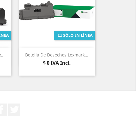
ÍNEA
SÓLO EN LÍNEA
Vista rápida

...
Botella De Desechos Lexmark...
Precio
$ 0
IVA Incl.
Facebook
Twitter