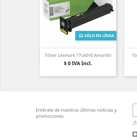
SÓLO EN LÍNEA
Vista rápida

Tóner Lexmark 77L40Y0 Amarillo
Tó
Precio
$ 0
IVA Incl.
Entérate de nuestras últimas noticias y
promociones
¡T