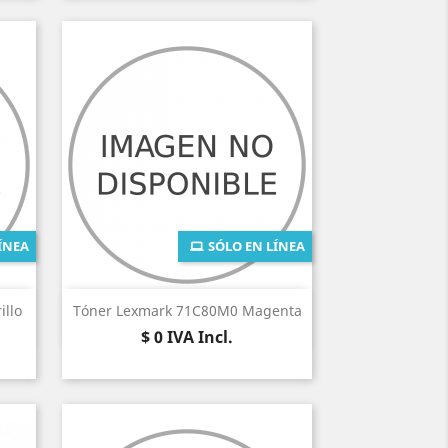
ÍNEA
SÓLO EN LÍNEA
Vista rápida

llo
Tóner Lexmark 71C80M0 Magenta
Precio
$ 0
IVA Incl.