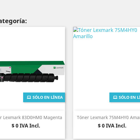
ategoría:
SÓLO EN LÍNEA
SÓLO EN L
Vista rápida
Vista rápida


r Lexmark 83D0HM0 Magenta
Tóner Lexmark 75M4HY0 Amar
Precio
Precio
$ 0
IVA Incl.
$ 0
IVA Incl.