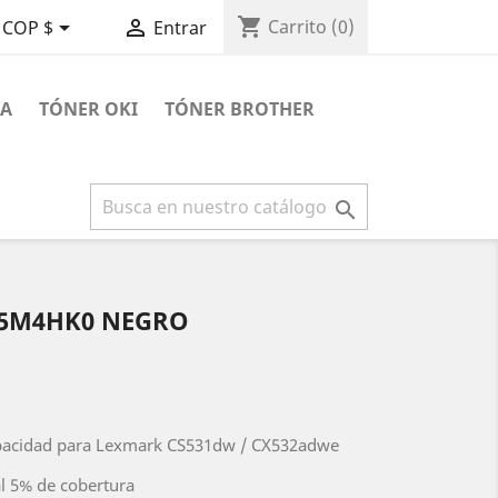
shopping_cart


Carrito
(0)
COP $
Entrar
RA
TÓNER OKI
TÓNER BROTHER

75M4HK0 NEGRO
pacidad para Lexmark CS531dw / CX532adwe
l 5% de cobertura