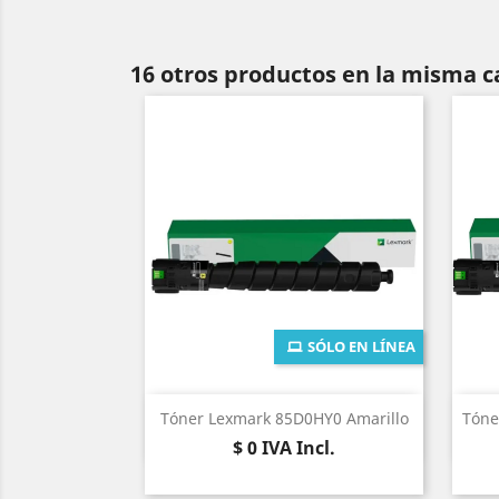
16 otros productos en la misma c
SÓLO EN LÍNEA
Vista rápida

Tóner Lexmark 85D0HY0 Amarillo
Tóne
Precio
$ 0
IVA Incl.