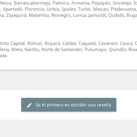
Neiva, Barrancabermeja, Palmira, Armenia, Popayán, Sincelejo, It
Apartadó, Florencia, Uribia, Ipiales, Turbo, Maicao, Piedecuesta
asia, Zipaquirá, Malambo, Rionegro, Lorica, Jamundí, Quibdó, Bu
trito Capital, Bolívar, Boyacá, Caldas, Caquetá, Casanare, Cauca
alena, Meta, Nariño, Norte de Santander, Putumayo, Quindío, Risa
hada
Se el primero en escribir una reseña