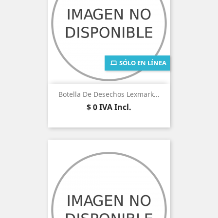
SÓLO EN LÍNEA
Botella De Desechos Lexmark...
Precio
$ 0
IVA Incl.