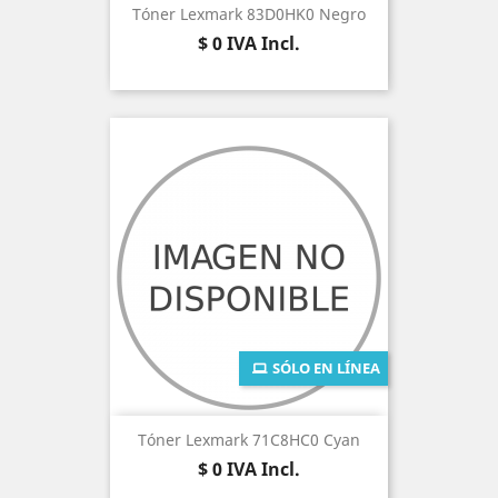
Tóner Lexmark 83D0HK0 Negro
Precio
$ 0
IVA Incl.
SÓLO EN LÍNEA
Tóner Lexmark 71C8HC0 Cyan
Precio
$ 0
IVA Incl.