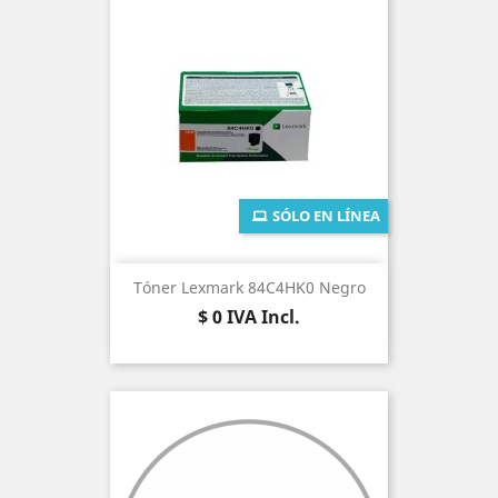
SÓLO EN LÍNEA
Tóner Lexmark 84C4HK0 Negro
Precio
$ 0
IVA Incl.