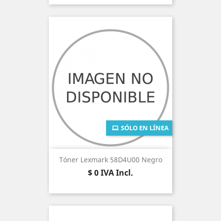
SÓLO EN LÍNEA
Tóner Lexmark 58D4U00 Negro
Precio
$ 0
IVA Incl.