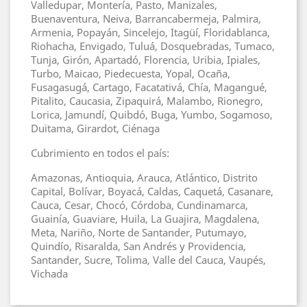
Valledupar, Montería, Pasto, Manizales,
Buenaventura, Neiva, Barrancabermeja, Palmira,
Armenia, Popayán, Sincelejo, Itagüí, Floridablanca,
Riohacha, Envigado, Tuluá, Dosquebradas, Tumaco,
Tunja, Girón, Apartadó, Florencia, Uribia, Ipiales,
Turbo, Maicao, Piedecuesta, Yopal, Ocaña,
Fusagasugá, Cartago, Facatativá, Chía, Magangué,
Pitalito, Caucasia, Zipaquirá, Malambo, Rionegro,
Lorica, Jamundí, Quibdó, Buga, Yumbo, Sogamoso,
Duitama, Girardot, Ciénaga
Cubrimiento en todos el país:
Amazonas, Antioquia, Arauca, Atlántico, Distrito
Capital, Bolívar, Boyacá, Caldas, Caquetá, Casanare,
Cauca, Cesar, Chocó, Córdoba, Cundinamarca,
Guainía, Guaviare, Huila, La Guajira, Magdalena,
Meta, Nariño, Norte de Santander, Putumayo,
Quindío, Risaralda, San Andrés y Providencia,
Santander, Sucre, Tolima, Valle del Cauca, Vaupés,
Vichada