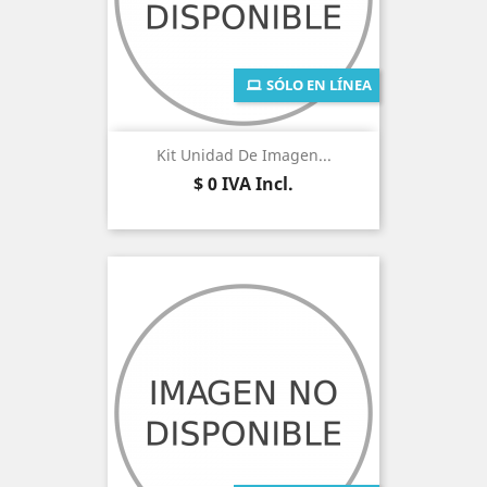
SÓLO EN LÍNEA
Kit Unidad De Imagen...
Precio
$ 0
IVA Incl.