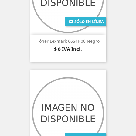
SÓLO EN LÍNEA
Tóner Lexmark 66S4H00 Negro
Precio
$ 0
IVA Incl.