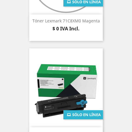
SÓLO EN LÍNEA
Tóner Lexmark 71C8XM0 Magenta
Precio
$ 0
IVA Incl.
SÓLO EN LÍNEA