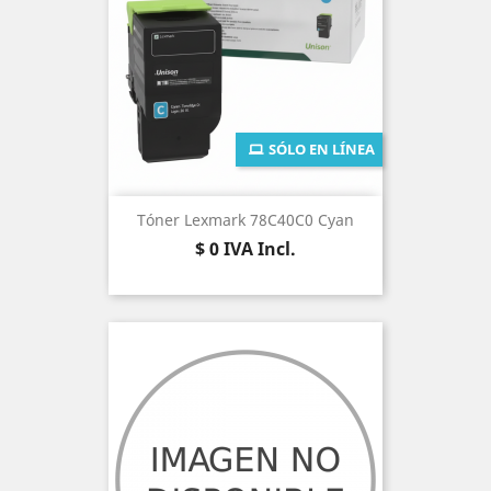
SÓLO EN LÍNEA
Tóner Lexmark 78C40C0 Cyan
Precio
$ 0
IVA Incl.