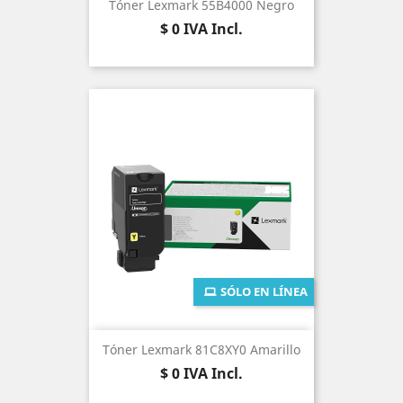
Tóner Lexmark 55B4000 Negro
Precio
$ 0
IVA Incl.
SÓLO EN LÍNEA
Tóner Lexmark 81C8XY0 Amarillo
Precio
$ 0
IVA Incl.