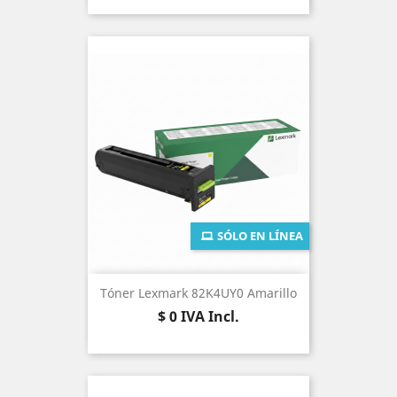
SÓLO EN LÍNEA
Tóner Lexmark 82K4UY0 Amarillo
Precio
$ 0
IVA Incl.