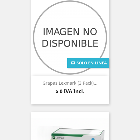
SÓLO EN LÍNEA
Grapas Lexmark (3 Pack)...
Precio
$ 0
IVA Incl.