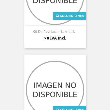
SÓLO EN LÍNEA
Kit De Revelador Lexmark...
Precio
$ 0
IVA Incl.
SÓLO EN LÍNEA