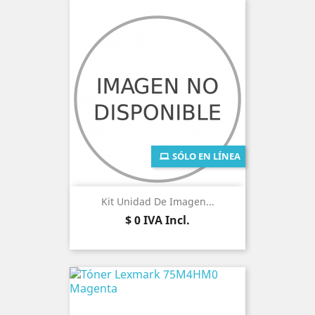
SÓLO EN LÍNEA
Kit Unidad De Imagen...
Precio
$ 0
IVA Incl.