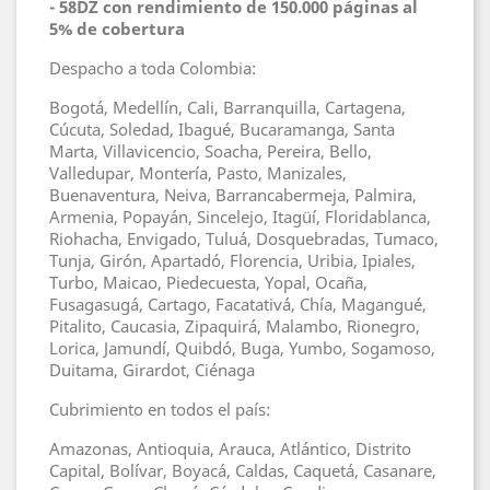
- 58DZ con rendimiento de 150.000 páginas al
5% de cobertura
Despacho a toda Colombia:
Bogotá, Medellín, Cali, Barranquilla, Cartagena,
Cúcuta, Soledad, Ibagué, Bucaramanga, Santa
Marta, Villavicencio, Soacha, Pereira, Bello,
Valledupar, Montería, Pasto, Manizales,
Buenaventura, Neiva, Barrancabermeja, Palmira,
Armenia, Popayán, Sincelejo, Itagüí, Floridablanca,
Riohacha, Envigado, Tuluá, Dosquebradas, Tumaco,
Tunja, Girón, Apartadó, Florencia, Uribia, Ipiales,
Turbo, Maicao, Piedecuesta, Yopal, Ocaña,
Fusagasugá, Cartago, Facatativá, Chía, Magangué,
Pitalito, Caucasia, Zipaquirá, Malambo, Rionegro,
Lorica, Jamundí, Quibdó, Buga, Yumbo, Sogamoso,
Duitama, Girardot, Ciénaga
Cubrimiento en todos el país:
Amazonas, Antioquia, Arauca, Atlántico, Distrito
Capital, Bolívar, Boyacá, Caldas, Caquetá, Casanare,