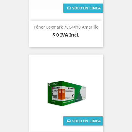
SÓLO EN LÍNEA
Tóner Lexmark 78C4XY0 Amarillo
Precio
$ 0
IVA Incl.
SÓLO EN LÍNEA