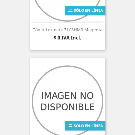
SÓLO EN LÍNEA
Tóner Lexmark 71C8HM0 Magenta
Precio
$ 0
IVA Incl.
SÓLO EN LÍNEA