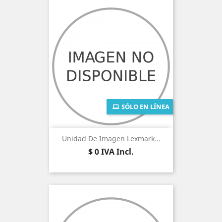
SÓLO EN LÍNEA
Unidad De Imagen Lexmark...
Precio
$ 0
IVA Incl.