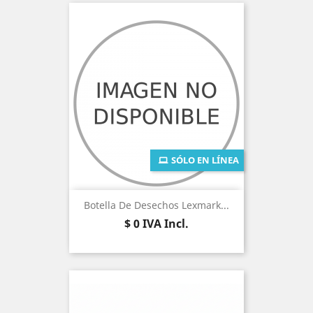
SÓLO EN LÍNEA
Botella De Desechos Lexmark...
Precio
$ 0
IVA Incl.