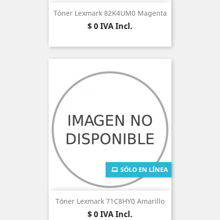
Tóner Lexmark 82K4UM0 Magenta
Precio
$ 0
IVA Incl.
SÓLO EN LÍNEA
Tóner Lexmark 71C8HY0 Amarillo
Precio
$ 0
IVA Incl.