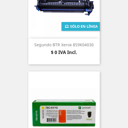
SÓLO EN LÍNEA
Segundo BTR Xerox 859K04030
Precio
$ 0
IVA Incl.