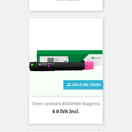
SÓLO EN LÍNEA
Tóner Lexmark 85D0HM0 Magenta
Precio
$ 0
IVA Incl.