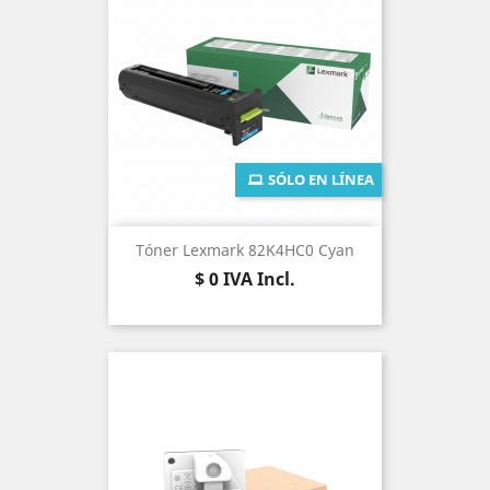
SÓLO EN LÍNEA
Tóner Lexmark 82K4HC0 Cyan
Precio
$ 0
IVA Incl.