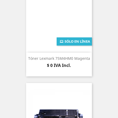
SÓLO EN LÍNEA
Tóner Lexmark 75M4HM0 Magenta
Precio
$ 0
IVA Incl.