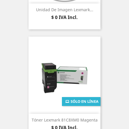
Unidad De Imagen Lexmark...
Precio
$ 0
IVA Incl.
SÓLO EN LÍNEA
Tóner Lexmark 81C8XM0 Magenta
Precio
$ 0
IVA Incl.