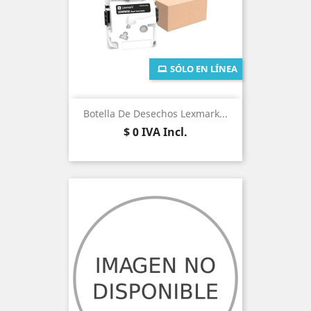
SÓLO EN LÍNEA
Botella De Desechos Lexmark...
Precio
$ 0
IVA Incl.