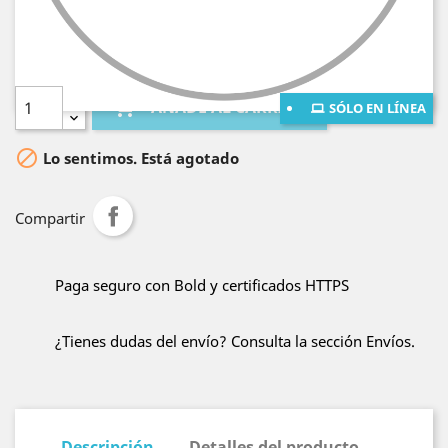
¡Envío gratis al resto de Colombia por compras
mayores a $400.000!
Cantidad

AÑADE AL CARRITO
SÓLO EN LÍNEA

Lo sentimos. Está agotado
Compartir
Paga seguro con Bold y certificados HTTPS
¿Tienes dudas del envío? Consulta la sección Envíos.
Descripción
Detalles del producto