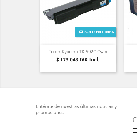
SÓLO EN LÍNEA
Vista rápida

Tóner Kyocera TK-592C Cyan
Precio
$ 173.043
IVA Incl.
Entérate de nuestras últimas noticias y
promociones
¡T