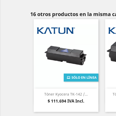
16 otros productos en la misma c
SÓLO EN LÍNEA
Vista rápida

Tóner Kyocera TK-142 /...
T
Precio
$ 111.694
IVA Incl.