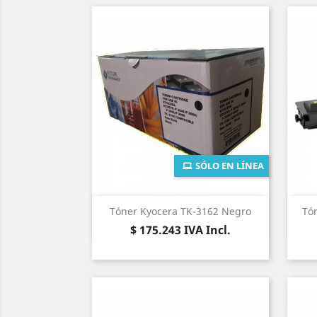
SÓLO EN LÍNEA
Vista rápida

Tóner Kyocera TK-3162 Negro
Tó
Precio
$ 175.243
IVA Incl.