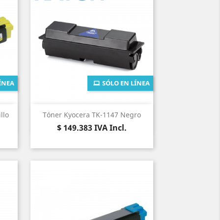
ÍNEA
SÓLO EN LÍNEA
Vista rápida

llo
Tóner Kyocera TK-1147 Negro
Precio
$ 149.383
IVA Incl.