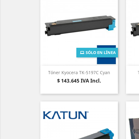
SÓLO EN LÍNEA
Vista rápida

Tóner Kyocera TK-5197C Cyan
Precio
$ 143.645
IVA Incl.