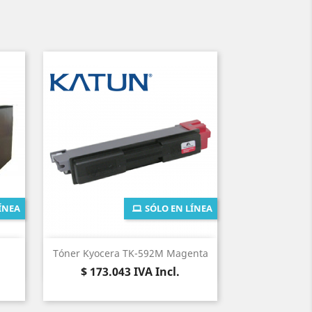
ÍNEA
SÓLO EN LÍNEA
Vista rápida

Tóner Kyocera TK-592M Magenta
Precio
$ 173.043
IVA Incl.