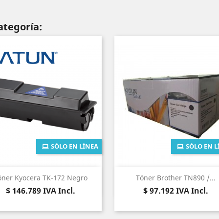
ategoría:
SÓLO EN LÍNEA
SÓLO EN L
Vista rápida
Vista rápida


óner Kyocera TK-172 Negro
Tóner Brother TN890 /...
Precio
Precio
$ 146.789
IVA Incl.
$ 97.192
IVA Incl.