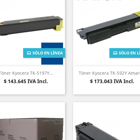
SÓLO EN LÍNEA
SÓLO EN L
Vista rápida
Vista rápida


Tóner Kyocera TK-5197Y...
Tóner Kyocera TK-592Y Amari
Precio
Precio
$ 143.645
IVA Incl.
$ 173.043
IVA Incl.