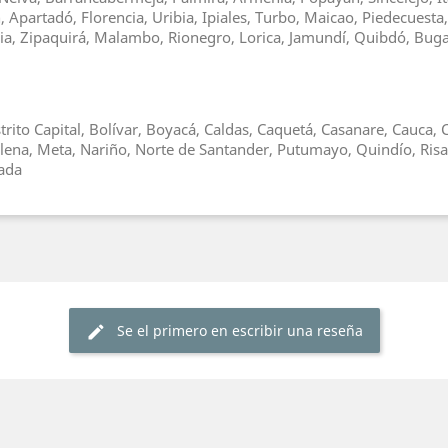
Apartadó, Florencia, Uribia, Ipiales, Turbo, Maicao, Piedecuesta
asia, Zipaquirá, Malambo, Rionegro, Lorica, Jamundí, Quibdó, Bu
trito Capital, Bolívar, Boyacá, Caldas, Caquetá, Casanare, Cauca
alena, Meta, Nariño, Norte de Santander, Putumayo, Quindío, Risa
hada
Se el primero en escribir una reseña