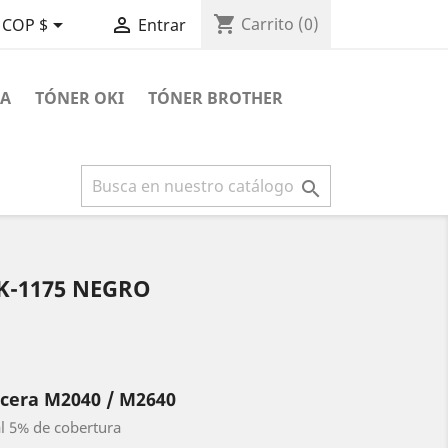
shopping_cart


Carrito
(0)
COP $
Entrar
RA
TÓNER OKI
TÓNER BROTHER

K-1175 NEGRO
ocera M2040 / M2640
l 5% de cobertura