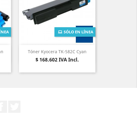
ÍNEA
SÓLO EN LÍNEA
Vista rápida

an
Tóner Kyocera TK-582C Cyan
Precio
$ 168.602
IVA Incl.
Facebook
Twitter