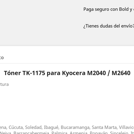
Paga seguro con Bold y 
¿Tienes dudas del envío?
to
Tóner TK-1175 para Kyocera M2040 / M2640
rtura
gena, Cúcuta, Soledad, Ibagué, Bucaramanga, Santa Marta, Villavice
Neiva, Barrancabermeja, Palmira, Armenia, Popayán, Sincelejo, It