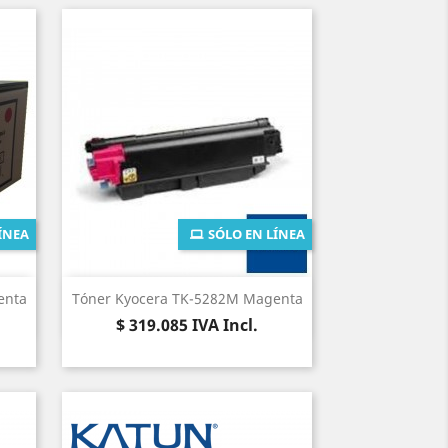
ÍNEA
SÓLO EN LÍNEA
Vista rápida

enta
Tóner Kyocera TK-5282M Magenta
Precio
$ 319.085
IVA Incl.