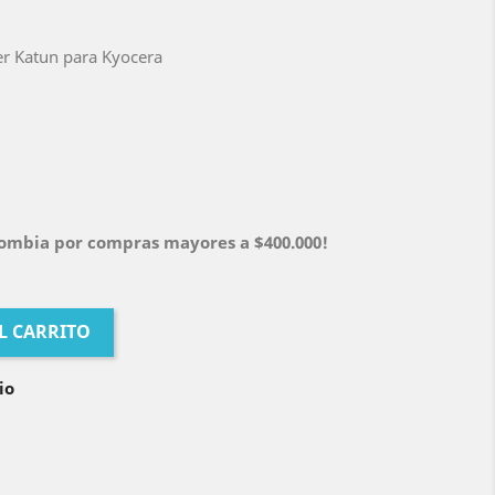
er Katun para Kyocera
olombia por compras mayores a $400.000!
L CARRITO
io