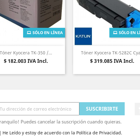
SÓLO EN LÍNEA
SÓLO EN L
Vista rápida
Vista rápida


Tóner Kyocera TK-350 /...
Tóner Kyocera TK-5282C Cy
Precio
Precio
$ 182.003
IVA Incl.
$ 319.085
IVA Incl.
ranquilo! Puedes cancelar la suscripción cuando quieras.
He Leído y estoy de acuerdo con la Política de Privacidad.