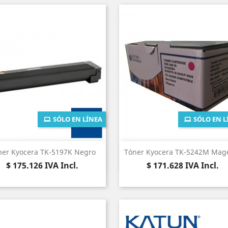
SÓLO EN LÍNEA
SÓLO EN L
Vista rápida
Vista rápida


ner Kyocera TK-5197K Negro
Tóner Kyocera TK-5242M Mag
Precio
Precio
$ 175.126
IVA Incl.
$ 171.628
IVA Incl.