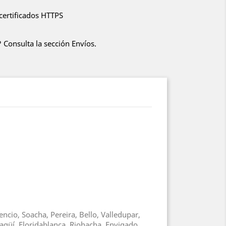
certificados HTTPS
 Consulta la sección Envíos.
ncio, Soacha, Pereira, Bello, Valledupar,
agüí, Floridablanca, Riohacha, Envigado,